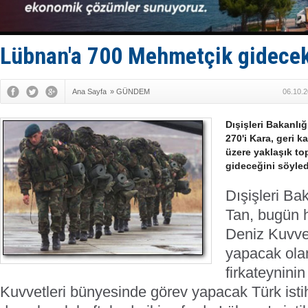
Hürmüz’de
Rusya'nın g
Keşfedildi
D-Marin, A
Lübnan'a 700 Mehmetçik gidece
Van’da inş
Ana Sayfa
»
GÜNDEM
06.10.2
Dışişleri Bakanl
270'i Kara, geri k
üzere yaklaşık to
gideceğini söyled
Dışişleri B
Tan, bugün 
Deniz Kuvve
yapacak ola
firkateynini
Kuvvetleri bünyesinde görev yapacak Türk istih