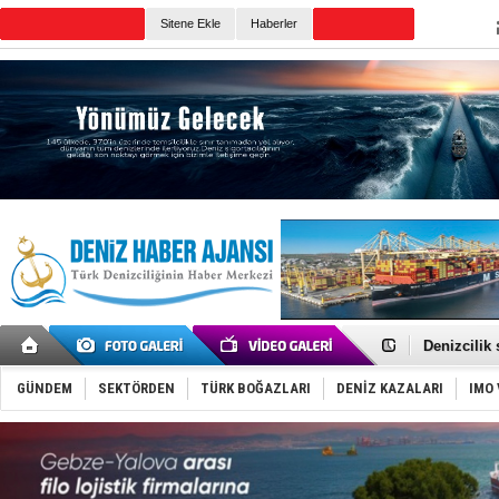
TURKISH MARITIME
Sitene Ekle
Haberler
CANLI YAYIN
Günün Haberleri
Rusya, göl
Enejota ti
Denizcilik
Türkiye’den
‘14. Olymp
GÜNDEM
SEKTÖRDEN
TÜRK BOĞAZLARI
DENİZ KAZALARI
IMO 
Taksi Botla
TÜRKLİM Ba
SOCAR da M
Türkiye'nin
Dünyanın e