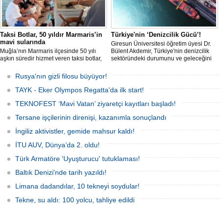
Taksi Botlar, 50 yıldır Marmaris’in
Türkiye'nin ‘Denizcilik Gücü’!
mavi sularında
Giresun Üniversitesi öğretim üyesi Dr.
Muğla’nın Marmaris ilçesinde 50 yılı
Bülent Akdemir, Türkiye'nin denizcilik
aşkın süredir hizmet veren taksi botlar,
sektöründeki durumunu ve geleceğini
hem ulaşım hem de turistik gezi
değerlendirdi.
amacıyla kullanılmaya devam ediyor.
Rusya'nın gizli filosu büyüyor!
TAYK - Eker Olympos Regatta'da ilk start!
TEKNOFEST ‘Mavi Vatan’ ziyaretçi kayıtları başladı!
Tersane işçilerinin direnişi, kazanımla sonuçlandı
İngiliz aktivistler, gemide mahsur kaldı!
İTU AUV, Dünya’da 2. oldu!
Türk Armatöre 'Uyuşturucu' tutuklaması!
Baltık Denizi'nde tarih yazıldı!
Limana dadandılar, 10 tekneyi soydular!
Tekne, su aldı: 100 yolcu, tahliye edildi