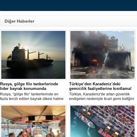
Diğer Haberler
Rusya, gölge filo tankerlerinde
Türkiye’den Karadeniz'deki
lider bayrak konumunda
gemicilik faaliyetlerine kısıtlama!
Rusya, “gölge filo” tankerlerinde en
Türkiye, Karadeniz'de artan güvenlik
fazla tercih edilen bayrak ülkesi haline
endişeleri nedeniyle ticari gemi trafiğini
geldi. Yaptırım baskısının artmasıyla
kısıtlamaya başladı. Bu durum,
birlikte çok sayıda tanker Rus bayrağına
bölgedeki gıda güvenliğini tehdit ediyor.
geçerken, bu durum küresel denizcilik
yaptırımlarının uygulanması açısından
yeni bir tablo ortaya koyuyor.