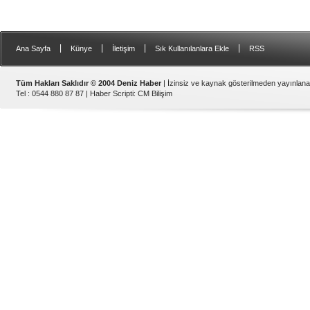
|
|
|
|
Ana Sayfa
Künye
İletişim
Sık Kullanılanlara Ekle
RSS
Tüm Hakları Saklıdır © 2004 Deniz Haber
| İzinsiz ve kaynak gösterilmeden yayınlan
Tel : 0544 880 87 87 |
Haber Scripti
:
CM Bilişim