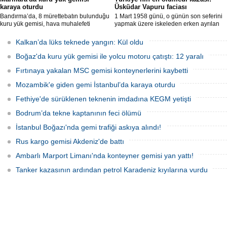
karaya oturdu
Üsküdar Vapuru faciası
Bandırma’da, 8 mürettebatın bulunduğu
1 Mart 1958 günü, o günün son seferini
kuru yük gemisi, hava muhalefeti
yapmak üzere iskeleden erken ayrılan
nedeniyle karaya oturdu. Gemiyi
Üsküdar Vapuru bir daha geri
kurtarma çalışmaları sürüyor.
dönemedi.
Kalkan’da lüks teknede yangın: Kül oldu
Boğaz'da kuru yük gemisi ile yolcu motoru çatıştı: 12 yaralı
Fırtınaya yakalan MSC gemisi konteynerlerini kaybetti
Mozambik'e giden gemi İstanbul’da karaya oturdu
Fethiye'de sürüklenen teknenin imdadına KEGM yetişti
Bodrum’da tekne kaptanının feci ölümü
İstanbul Boğazı'nda gemi trafiği askıya alındı!
Rus kargo gemisi Akdeniz'de battı
Ambarlı Marport Limanı'nda konteyner gemisi yan yattı!
Tanker kazasının ardından petrol Karadeniz kıyılarına vurdu