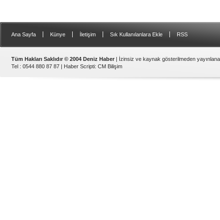
|
|
|
|
Ana Sayfa
Künye
İletişim
Sık Kullanılanlara Ekle
RSS
Tüm Hakları Saklıdır © 2004 Deniz Haber
| İzinsiz ve kaynak gösterilmeden yayınlan
Tel : 0544 880 87 87 |
Haber Scripti
:
CM Bilişim