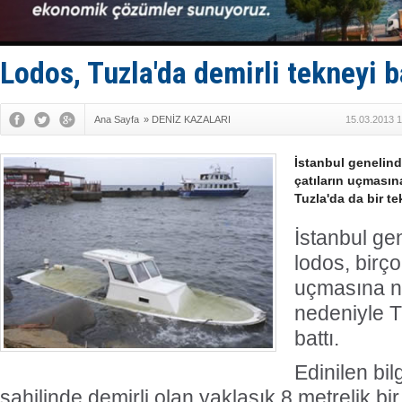
DÖDER, 28.
Fairline, T
Baltık Deni
Runit kubb
Lodos, Tuzla'da demirli tekneyi b
Limana dad
Ana Sayfa
»
DENİZ KAZALARI
15.03.2013 1
İstanbul genelind
çatıların uçması
Tuzla'da da bir te
İstanbul gen
lodos, birço
uçmasına n
nedeniyle T
battı.
Edinilen bil
sahilinde demirli olan yaklaşık 8 metrelik b