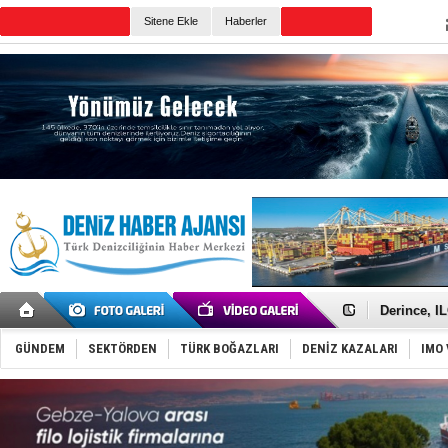
TURKISH MARITIME
Sitene Ekle
Haberler
CANLI YAYIN
Günün Haberleri
Yüzyıl son
Anadolu Te
Derince, I
Tüpraş, ha
İTU AUV, D
GÜNDEM
SEKTÖRDEN
TÜRK BOĞAZLARI
DENİZ KAZALARI
IMO 
LNG taşıma
PROYAD, yat
Türkiye-Ir
Türk Armat
Deniz turi