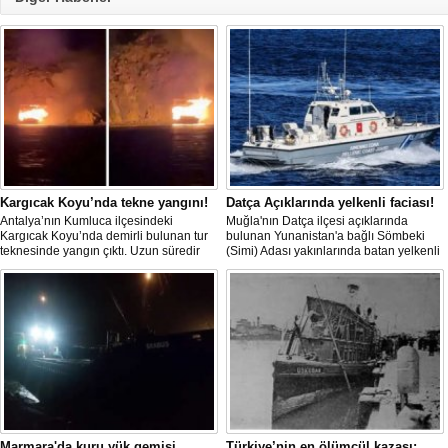
Kargıcak Koyu’nda tekne yangını!
Datça Açıklarında yelkenli faciası!
Antalya’nın Kumluca ilçesindeki
Muğla'nın Datça ilçesi açıklarında
Kargıcak Koyu’nda demirli bulunan tur
bulunan Yunanistan'a bağlı Sömbeki
teknesinde yangın çıktı. Uzun süredir
(Simi) Adası yakınlarında batan yelkenli
kullanılmadığı belirtilen ve içerisinde
teknedeki 9 kişiden 8'i sağ olarak
kimsenin bulunmadığı tekne, itfaiyenin
kurtarılırken, kaybolan 1 kişi için deniz
karadan müdahale edememesi
ve havadan geniş çaplı arama kurtarma
nedeniyle tamamen yanarak
çalışması başlatıldı.
kullanılamaz hale geldi.
Marmara'da kuru yük gemisi
Türkiye’nin en ölümcül kazası: