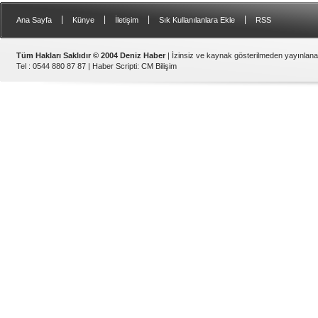
|
|
|
|
Ana Sayfa
Künye
İletişim
Sık Kullanılanlara Ekle
RSS
Tüm Hakları Saklıdır © 2004 Deniz Haber
| İzinsiz ve kaynak gösterilmeden yayınlan
Tel : 0544 880 87 87 |
Haber Scripti
:
CM Bilişim