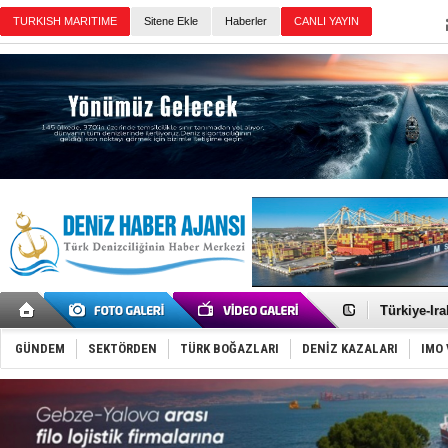
Sitene Ekle
Haberler
Günün Haberleri
İTU AUV, D
LNG taşıma
PROYAD, yat
Türkiye-Ir
Türk Armat
Deniz turi
GÜNDEM
SEKTÖRDEN
TÜRK BOĞAZLARI
DENİZ KAZALARI
IMO 
DÖDER, 28.
Fairline, T
Baltık Deni
Runit kubb
Limana dad