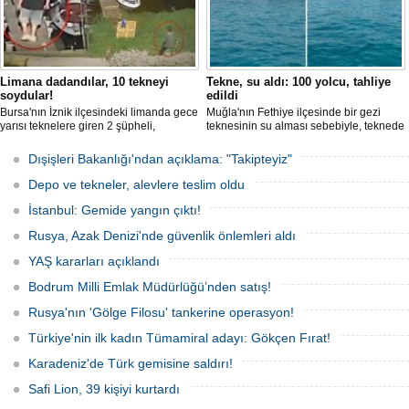
Limana dadandılar, 10 tekneyi
Tekne, su aldı: 100 yolcu, tahliye
soydular!
edildi
Bursa'nın İznik ilçesindeki limanda gece
Muğla'nın Fethiye ilçesinde bir gezi
yarısı teknelere giren 2 şüpheli,
teknesinin su alması sebebiyle, teknede
elektronik cihazlar ve değerli eşyalar
bulunan 100 yolcu tahliye edildi,
çaldı. Olay, güvenlik kameralarına
teknenin batmaması için bölgede
Dışişleri Bakanlığı'ndan açıklama: "Takipteyiz"
yansıdı, tekne sahiplerinin ihbarıyla
kurtarma çalışması başlatıldı.
jandarma inceleme başlattı.
Depo ve tekneler, alevlere teslim oldu
İstanbul: Gemide yangın çıktı!
Rusya, Azak Denizi'nde güvenlik önlemleri aldı
YAŞ kararları açıklandı
Bodrum Milli Emlak Müdürlüğü’nden satış!
Rusya'nın 'Gölge Filosu' tankerine operasyon!
Türkiye'nin ilk kadın Tümamiral adayı: Gökçen Fırat!
Karadeniz'de Türk gemisine saldırı!
Safi Lion, 39 kişiyi kurtardı