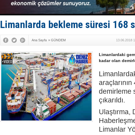
Türk Loydu
Hüseyin Me
Hat-San Te
Med Marine
Limanlarda bekleme süresi 168 sa
Ana Sayfa
»
GÜNDEM
13.06.2018 1
Limanlardaki gemi
kadar olan demirl
Limanlardak
araçlarının
demirleme 
çıkarıldı.
Ulaştırma, 
Haberleşme
Limanlar Y