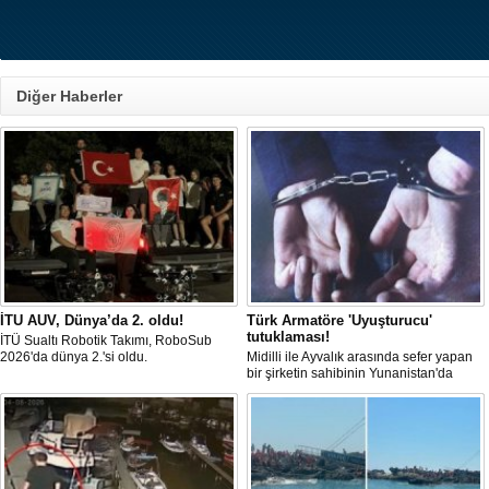
Diğer Haberler
İTU AUV, Dünya’da 2. oldu!
Türk Armatöre 'Uyuşturucu'
tutuklaması!
İTÜ Sualtı Robotik Takımı, RoboSub
2026'da dünya 2.'si oldu.
Midilli ile Ayvalık arasında sefer yapan
bir şirketin sahibinin Yunanistan'da
tutuklandığı bildirildi.