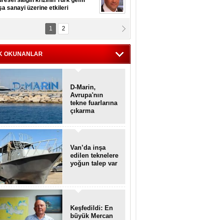
resel salgın krizinin Türk gemi
şa sanayi üzerine etkileri
1
2
pt. MESUT AZMİ GÖKSOY
lavuz kaptan kardeşlerime
hafen...
K OKUNANLAR
D-Marin,
Avrupa'nın
tekne fuarlarına
çıkarma
yapacak
Van’da inşa
edilen teknelere
yoğun talep var
Keşfedildi: En
büyük Mercan