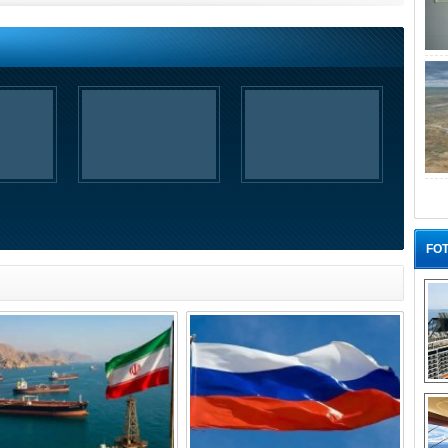
FOT
“G