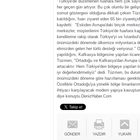
"Türkiye'de düzenlenen fuarlara hem çok sayı
her geçen gün artıyor. Bu çok olumlu bir geli
somut göstergesi olduğuna dikkati çeken Tüzm
katıldığını, fuarı ziyaret eden 65 bin ziyaretç
kaydetti: "Eskiden Avrupa'daki birçok merkez,
merkezler, müşterilerini Türkiye'de fuarlara k
kendilerine rakip olarak Türkiye'yi ve İstanbu
önümüzdeki dönemde ülkemize milyonlarca dola
elimizden gelen her türlü desteği veriyoruz."
O
yapıldığını, Kafkasya bölgesine yapılan ticar
Tüzmen, "Ortadoğu ve Kafkasya'dan Avrupa ülke
artacaktır. Hem Türkiye'den bölgeye yapılan t
iyi değerlendirmeliyiz" dedi.
Tüzmen, bu durumu
önümüzdeki döneme göre hazırlaması gerektiği
Özellikle Ortadoğu'ya yönelik bölge limanlarım
ihtiyacı karşılayacak modern yapıya kavuştur
diye konuştu.
DenizHaber.Com