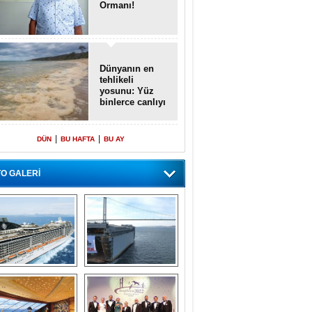
Ormanı!
Dünyanın en
tehlikeli
yosunu: Yüz
binlerce canlıyı
öldürmüş
|
|
DÜN
BU HAFTA
BU AY
O GALERİ
emi içinde gemi” 
Dünyada tek! 
konsepti ile MSC 
Denizaltı yüzer 
Splendida
havuzu intikal 
seyrine başladı