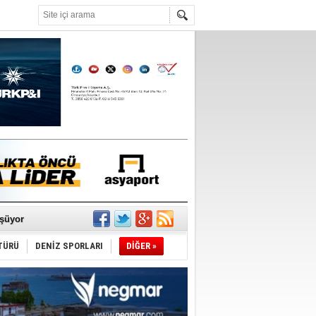
°C
ldürmüş
şüyor
TÜRÜ
DENİZ SPORLARI
DİĞER »
r