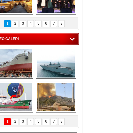
C'den 55 milyon 
5. Bosphorus Ship 
roluk turizm geliri 
Brokers Dinner, 
1
2
3
4
5
6
7
8
müjdesi
İstanbul’da yapıldı
EO GALERİ
eksan Tersanesi, 
TCG Anadolu, 
Başaran Bayrak 
tersane teknik 
tankerini suya 
seyrini tamamladı
indirdi
Göçmenlerin 
Milas’taki yangın 
imdadına Türk 
yeniden termik 
1
2
3
4
5
6
7
8
hipli MINA DENIZ 
santrallere doğru 
yetişti
ilerliyor