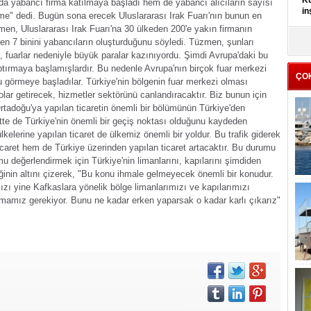
Kü
da yabancı firma katılmaya başladı hem de yabancı alıcıların sayısı
in
şme" dedi.
Bugün sona erecek Uluslararası Irak Fuarı'nın bunun en
en, Uluslararası Irak Fuarı'na 30 ülkeden 200'e yakın firmanın
K
iden 7 binini yabancıların oluşturduğunu söyledi.
Tüzmen, şunları
Kı
 fuarlar nedeniyle büyük paralar kazınıyordu. Şimdi Avrupa'daki bu
it
aptırmaya başlamışlardır. Bu nedenle Avrupa'nın birçok fuar merkezi
ÇO
l'u görmeye başladılar. Türkiye'nin bölgenin fuar merkezi olması
r getirecek, hizmetler sektörünü canlandıracaktır. Biz bunun için
rtadoğu'ya yapılan ticaretin önemli bir bölümünün Türkiye'den
ette de Türkiye'nin önemli bir geçiş noktası olduğunu kaydeden
lerine yapılan ticaret de ülkemiz önemli bir yoldur. Bu trafik giderek
icaret hem de Türkiye üzerinden yapılan ticaret artacaktır. Bu durumu
 değerlendirmek için Türkiye'nin limanlarını, kapılarını şimdiden
nin altını çizerek, "Bu konu ihmale gelmeyecek önemli bir konudur.
ızı yine Kafkaslara yönelik bölge limanlarımızı ve kapılarımızı
mamız gerekiyor. Bunu ne kadar erken yaparsak o kadar karlı çıkarız"