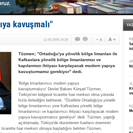
TEKNOFEST ‘Mavi Vatan’ ziyaretçi kayıtları başladı!
Tersane işçilerinin direnişi, kazanımla sonuçlandı
İngiliz aktivistler, gemide mahsur kaldı!
FESCO, Karadeniz'de yeni sevkiyat taleplerini durdur
ıya kavuşmalı"
DESE, BIMCO’ya katıldı
YA
R
11.06.2006 14:28
Sa
is
Tüzmen; "Ortadoğu'ya yönelik bölge limanları ile
da
Kafkaslara yönelik bölge limanlarımızı ve
A
kapılarımızı ihtiyacı karşılayacak modern yapıya
No
kavuşturmamız gerekiyor" dedi.
'Bölge limanlarımızı modern yapıya
J
Ki
kavuşturmalıyız'
Devlet Bakanı Kürşad Tüzmen,
v
Türkiye'nin bölgesel ticarette fuar merkezi olma yolunda
hızla ilerlediğini belirterek, "Özellikle Ortadoğu'ya yönelik
bölge limanlarımızı yine Kafkaslara yönelik bölge
Kp
Mo
limanlarımızı ve kapılarımızı ihtiyacı karşılayacak modern
yapıya kavuşturmamız gerekiyor" dedi.
Tüzmen, yaptığı
açıklamada, Türkiye'de düzenlenen fuarların öneminin
sel ticarette fuar merkezi olmaya başladığını belirten Tüzmen,
E