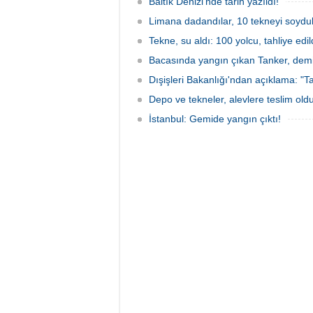
Baltık Denizi'nde tarih yazıldı!
Limana dadandılar, 10 tekneyi soydul
Tekne, su aldı: 100 yolcu, tahliye edil
Bacasında yangın çıkan Tanker, demir
Dışişleri Bakanlığı'ndan açıklama: "Ta
Depo ve tekneler, alevlere teslim old
İstanbul: Gemide yangın çıktı!