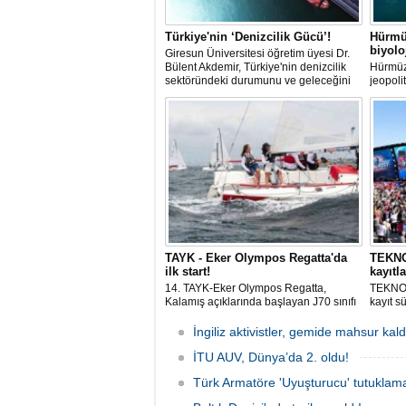
Türkiye'nin ‘Denizcilik Gücü’!
Hürmü
biyol
Giresun Üniversitesi öğretim üyesi Dr.
Bülent Akdemir, Türkiye'nin denizcilik
Hürmüz
sektöründeki durumunu ve geleceğini
jeopoli
değerlendirdi.
ölçekte
aralamı
hareket
istilacı
üreme 
TAYK - Eker Olympos Regatta'da
TEKNOF
ilk start!
kayıtla
14. TAYK-Eker Olympos Regatta,
TEKNOF
Kalamış açıklarında başlayan J70 sınıfı
kayıt s
yarışlarıyla ilk startını verdi. İstanbul'u 10
denizci
gün boyunca yelken coşkusuyla
odaklan
İngiliz aktivistler, gemide mahsur kald
buluşturacak organizasyonun ilk
tarihle
gününde 9 tekne rüzgârla buluştu.
İTU AUV, Dünya’da 2. oldu!
Komutan
Türk Armatöre 'Uyuşturucu' tutuklama