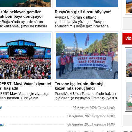
z’de bekleyen gemiler
Rusya'nın gizli filosu büyüyor!
ojik bombaya dönüşüyor
MS
Avrupa Birliği'nin kısıtlayıcı
eu
 Boğazı’nda aylardır süren
yaptırımlarıyla yüzleşen Rusya,
tik kilitlenme, şimdi de küresel
sıvılaştırılmış doğal gaz ihracatına
 bir çevre felaketinin kapısını
devam edebilmek için gizli bir filo
ş olabilir. Sıcak sularda
geliştiriyor.
VİD
siz bekleyen binden fazla gemi,
 deniz canlıları için devasa bir
merkezine dönüşmüş durumda.
Ç
EST ‘Mavi Vatan’ ziyaretçi
Tersane işçilerinin direnişi,
rı başladı!
kazanımla sonuçlandı
EST Mavi Vatan için ziyaretçi
Pendik'teki Ursa Tersanesi'nde hakları
üreci başladı. Türkiye’nin
için direnişe başlayan Limter-İş üyesi 8
lik ve savunma teknolojilerine
işçinin mücadelesi sonuç verdi. İşveren,
an etkinliği, 20-23 Ağustos
arabulucu görüşmesinde tüm
ı!
07 Ağustos 2026 Cuma 14:00
ri arasında Gölcük Tersanesi
alacakların ödenmesini kabul etti.
lığı’nda gerçekleştirilecek.
Sendika, sözlerin tutulmaması halinde
06 Ağustos 2026 Perşembe 18:00
direnişin süreceğini açıkladı
sa
sı!
06 Ağustos 2026 Perşembe 14:00