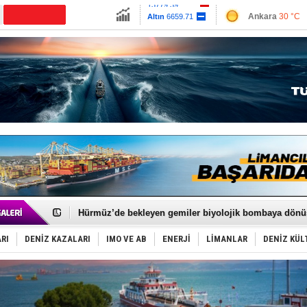
13779.39
Ankara
30 °C
Altın
6659.71
İzmir
34 °C
Dolar
47.6791
Antalya
36 °C
Euro
55.1258
Muğla
31 °C
Çanakkale
32 
Türkiye'nin ‘Denizcilik Gücü’!
Dünyanın en tehlikeli yosunu: Yüz binlerce canlıyı ö
Hürmüz’de bekleyen gemiler biyolojik bombaya dönü
Rusya'nın gizli filosu büyüyor!
Keşfedildi: En büyük Mercan Ormanı!
RI
DENİZ KAZALARI
IMO VE AB
ENERJİ
LİMANLAR
DENİZ KÜL
D-Marin, Avrupa'nın tekne fuarlarına çıkarma yapacak
Van’da inşa edilen teknelere yoğun talep var
ASEAN ilk P&I Sigorta Kulübünü kurmaya hazırlanıyo
TAYK - Eker Olympos Regatta'da ilk start!
İstanbul ve Çanakkale: 6 ayda 40.000 gemi