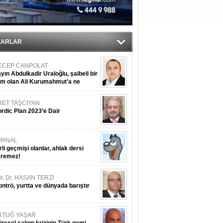
du
ZARLAR
ECEP CANPOLAT
yın Abdulkadir Uraloğlu, şaibeli bir
im olan Ali Kurumahmut’a ne
nışıyorsunuz?
RET TAŞCIYAN
rdic Plan 2023’e Dair
URNAL
rli geçmişi olanlar, ahlak dersi
eremez!
t. Dr. HASAN TERZİ
ntrö, yurtta ve dünyada barıştır
RTUĞ YAŞAR