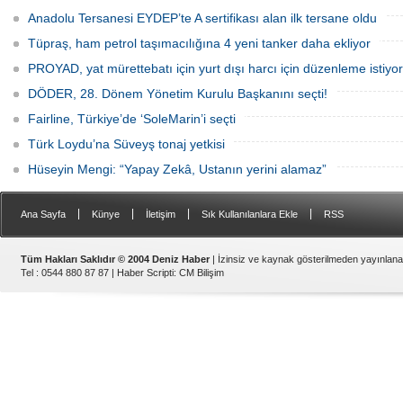
Anadolu Tersanesi EYDEP’te A sertifikası alan ilk tersane oldu
Tüpraş, ham petrol taşımacılığına 4 yeni tanker daha ekliyor
PROYAD, yat mürettebatı için yurt dışı harcı için düzenleme istiyor
DÖDER, 28. Dönem Yönetim Kurulu Başkanını seçti!
Fairline, Türkiye’de ‘SoleMarin’i seçti
Türk Loydu’na Süveyş tonaj yetkisi
Hüseyin Mengi: “Yapay Zekâ, Ustanın yerini alamaz”
|
|
|
|
Ana Sayfa
Künye
İletişim
Sık Kullanılanlara Ekle
RSS
Tüm Hakları Saklıdır © 2004 Deniz Haber
| İzinsiz ve kaynak gösterilmeden yayınlan
Tel : 0544 880 87 87 |
Haber Scripti
:
CM Bilişim