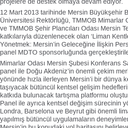
projelere de destek olmaya devam ediyor.
12 Mart 2013 tarihinde Mersin Büyükşehir B
Üniversitesi Rektörlüğü, TMMOB Mimarlar 
ve TMMOB Şehir Plancıları Odası Mersin Tem
katkılarıyla düzenlenecek olan ‘Liman Kentl
Yönetmek: Mersin’in Geleceğine İlişkin Pers
panel MDTO sponsorluğunda gerçekleştiril
Mimarlar Odası Mersin Şubesi Konferans S
panel ile Doğu Akdeniz’in önemli çekim mer
yönünde hızla ilerleyen Mersin’i bir dünya 
taşıyacak bütüncül kentsel gelişim hedefler
katkıda bulunacak tartışma platformu oluşt
Panel ile ayrıca kentsel değişim sürecinin
Londra, Barselona ve Beyrut gibi önemli lim
yapılmış bütüncül uygulamaların deneyimle
Mersin’in bu konudaki yol haritasını belirle