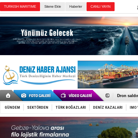
TURKISH MARITIME
Sitene Ekle
Haberler
CANLI YAYIN
Günün Haberleri
Gemi tasar
Makine arı
Dron saldı
'REGAL 1' i
Gemide 5 t
GÜNDEM
SEKTÖRDEN
TÜRK BOĞAZLARI
DENİZ KAZALARI
IMO 
Yakıt barcı
Rus İHA’la
Karadeniz’
Tatil hesab
Rusya, göl