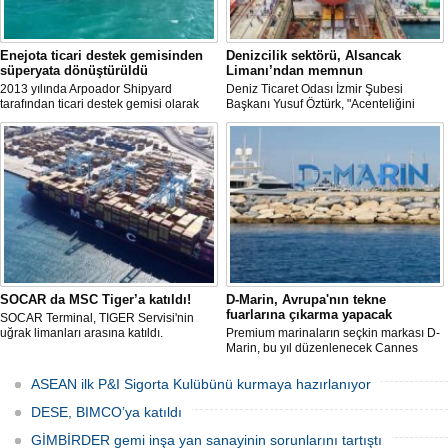
Enejota ticari destek gemisinden
Denizcilik sektörü, Alsancak
süperyata dönüştürüldü
Limanı’ndan memnun
2013 yılında Arpoador Shipyard
Deniz Ticaret Odası İzmir Şubesi
tarafından ticari destek gemisi olarak
Başkanı Yusuf Öztürk, "Acenteliğini
inşa edilen Enejota explorer süperyata
yaptığımız gemi sayesinde süreci
dönüştürülerek sahibine teslim edildi.
baştan sona takip etme fırsatı buldum.
İlk günden itibaren hizmet anlayışındaki
değişimi hissettik. Operasyonlar çok
hızlı şekilde tamamlandı" dedi
SOCAR da MSC Tiger’a katıldı!
D-Marin, Avrupa'nın tekne
fuarlarına çıkarma yapacak
SOCAR Terminal, TIGER Servisi'nin
uğrak limanları arasına katıldı.
Premium marinaların seçkin markası D-
Marin, bu yıl düzenlenecek Cannes
Yachting Festival ve Cenova
Uluslararası Tekne Fuarı'nda
ASEAN ilk P&I Sigorta Kulübünü kurmaya hazırlanıyor
ziyaretçileriyle yeniden buluşmaya
hazırlanıyor.
DESE, BIMCO’ya katıldı
GİMBİRDER gemi inşa yan sanayinin sorunlarını tartıştı