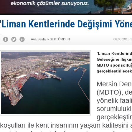
Enejota ti
Denizcilik
Türkiye’den
‘14. Olymp
'Liman Kentlerinde Değişimi Yön
Taksi Botla
Ana Sayfa
»
SEKTÖRDEN
06.03.2013 1
‘Liman Kentlerin
Geleceğine İlişki
MDTO sponsorluğ
gerçekleştirilecek
Mersin Deni
(MDTO), den
yönelik faal
sorumlulukl
gerçekleştir
koşulları ile kent insanının yaşam kalitesini