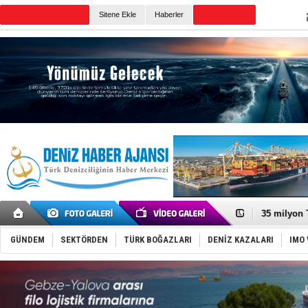
TURKISH MARITIME
Sitene Ekle
Haberler
CANLI YAYIN
Günün Haberleri
DESE, BIMC
GİMBİRDER 
35 milyon T
İnsansız c
Yüzyıl son
GÜNDEM
SEKTÖRDEN
TÜRK BOĞAZLARI
DENİZ KAZALARI
IMO 
Anadolu Te
Derince, I
Tüpraş, ha
İTU AUV, D
LNG taşıma