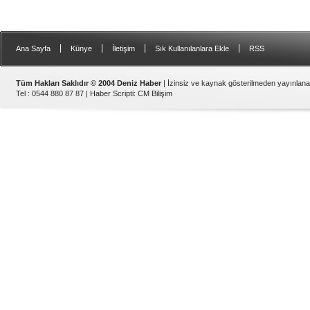
|
|
|
|
Ana Sayfa
Künye
İletişim
Sık Kullanılanlara Ekle
RSS
Tüm Hakları Saklıdır © 2004 Deniz Haber
| İzinsiz ve kaynak gösterilmeden yayınlan
Tel : 0544 880 87 87 |
Haber Scripti
:
CM Bilişim