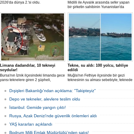
2026'da dünya 2.'si oldu.
Midilli ile Ayvalık arasında sefer yapan
bir şirketin sahibinin Yunanistan'da
tutuklandığı bildirildi.
Limana dadandılar, 10 tekneyi
Tekne, su aldı: 100 yolcu, tahliye
soydular!
edildi
Bursa'nın İznik ilçesindeki limanda gece
Muğla'nın Fethiye ilçesinde bir gezi
yarısı teknelere giren 2 şüpheli,
teknesinin su alması sebebiyle, teknede
elektronik cihazlar ve değerli eşyalar
bulunan 100 yolcu tahliye edildi,
çaldı. Olay, güvenlik kameralarına
teknenin batmaması için bölgede
Dışişleri Bakanlığı'ndan açıklama: "Takipteyiz"
yansıdı, tekne sahiplerinin ihbarıyla
kurtarma çalışması başlatıldı.
jandarma inceleme başlattı.
Depo ve tekneler, alevlere teslim oldu
İstanbul: Gemide yangın çıktı!
Rusya, Azak Denizi'nde güvenlik önlemleri aldı
YAŞ kararları açıklandı
Bodrum Milli Emlak Müdürlüğü’nden satış!