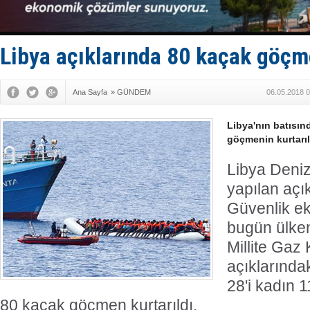
PROYAD, yat
Türkiye-Ir
Türk Armat
Deniz turi
Libya açıklarında 80 kaçak göçme
DÖDER, 28.
Ana Sayfa
»
GÜNDEM
06.05.2018 0
Libya'nın batısın
göçmenin kurtarıld
Libya Deniz
yapılan açı
Güvenlik ek
bugün ülken
Millite Gaz
açıklarındak
28'i kadın 
80 kaçak göçmen kurtarıldı.