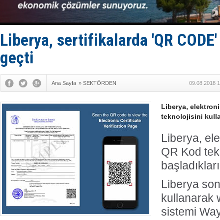
Limana dad
Türk Loydu
Hüseyin Me
Hat-San Te
Liberya, sertifikalarda 'QR CODE
Med Marine
geçti
Ana Sayfa
»
SEKTÖRDEN
09.08.2018 1
Liberya, elektron
teknolojisini kul
Liberya, ele
QR Kod tekn
başladıkları
Liberya son 
kullanarak 
sistemi Way