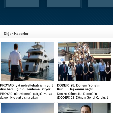
Diğer Haberler
PROYAD, yat mürettebatı için yurt
DÖDER, 28. Dönem Yönetim
dışı harcı için düzenleme istiyor
Kurulu Başkanını seçti!
PROYAD, görevi gereği çalıştığı yat ya
Denizci Öğrenciler Derneği’nin
da gemiyle yurt dışına çıkan
(DÖDER) 28. Dönem Genel Kurulu, 1
gemiadamlarının yurt dışı çıkış
Ağustos Cumartesi günü Türkiye Gemi
harcından muaf tutulması için yasal
Sanayicileri Birliği (GİSBİR) ev
düzenleme yapılmasını talep etti.
sahipliğinde gerçekleştirildi.