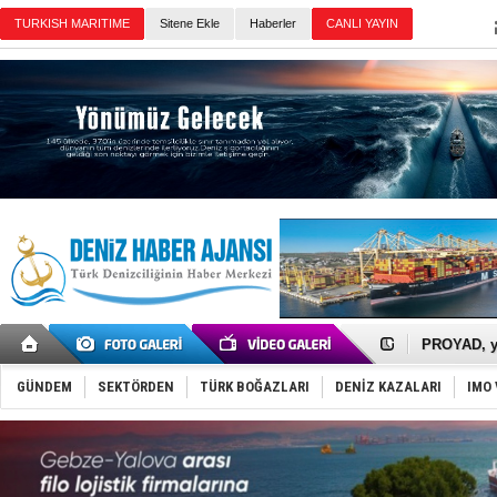
Sitene Ekle
Haberler
Günün Haberleri
İTU AUV, D
LNG taşıma
PROYAD, yat
Türkiye-Ir
Türk Armat
GÜNDEM
SEKTÖRDEN
TÜRK BOĞAZLARI
DENİZ KAZALARI
IMO 
Deniz turi
DÖDER, 28.
Fairline, T
Baltık Deni
Runit kubb