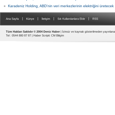
Karadeniz Holding, ABD’nin veri merkezlerinin elektriğini üretecek
|
|
|
|
Ana Sayfa
Künye
İletişim
Sık Kullanılanlara Ekle
RSS
Tüm Hakları Saklıdır © 2004 Deniz Haber
| İzinsiz ve kaynak gösterilmeden yayınlan
Tel : 0544 880 87 87 |
Haber Scripti
:
CM Bilişim