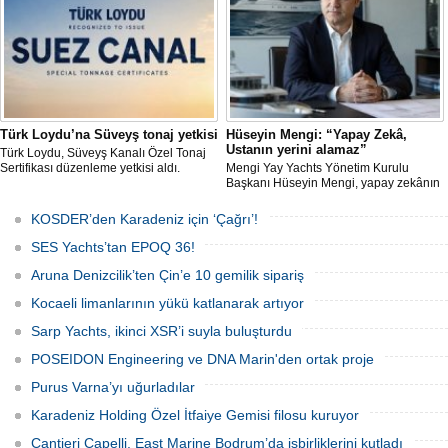
Türk Loydu’na Süveyş tonaj yetkisi
Hüseyin Mengi: “Yapay Zekâ,
Ustanın yerini alamaz”
Türk Loydu, Süveyş Kanalı Özel Tonaj
Sertifikası düzenleme yetkisi aldı.
Mengi Yay Yachts Yönetim Kurulu
Başkanı Hüseyin Mengi, yapay zekânın
yat üretimindeki kullanım sınırını, kişiye
özel üretim sürecini, mega yat
KOSDER’den Karadeniz için ‘Çağrı’!
tanımındaki değişimi ve hibrit tahrik
sistemlerinin ekonomisini CNN Türk'te
SES Yachts’tan EPOQ 36!
yayınlanan Özel Sektör programında
anlattı.
Aruna Denizcilik’ten Çin’e 10 gemilik sipariş
Kocaeli limanlarının yükü katlanarak artıyor
Sarp Yachts, ikinci XSR’i suyla buluşturdu
POSEIDON Engineering ve DNA Marin'den ortak proje
Purus Varna’yı uğurladılar
Karadeniz Holding Özel İtfaiye Gemisi filosu kuruyor
Cantieri Capelli, East Marine Bodrum’da işbirliklerini kutladı