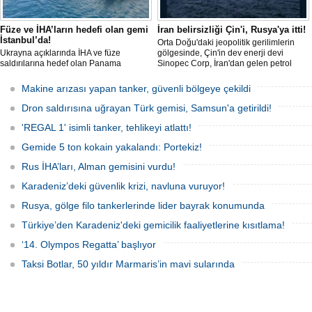
Füze ve İHA’ların hedefi olan gemi
İran belirsizliği Çin'i, Rusya'ya itti!
İstanbul’da!
Orta Doğu'daki jeopolitik gerilimlerin
Ukrayna açıklarında İHA ve füze
gölgesinde, Çin'in dev enerji devi
saldırılarına hedef olan Panama
Sinopec Corp, İran'dan gelen petrol
bayraklı ticari kuru yük gemisi ’M/V Lady
akışındaki belirsizlikler nedeniyle
Zehma’, hasarlı şekilde İstanbul
rotasını Rusya'ya çevirdi. Dünyanın en
Makine arızası yapan tanker, güvenli bölgeye çekildi
Boğazı’ndan geçişini tamamladı.
büyük rafine şirketlerinden biri olan
Sinopec, İran'la yaşanan 'savaş'
Dron saldırısına uğrayan Türk gemisi, Samsun'a getirildi!
bahanesiyle daralan arzı telafi etmek
için Uzak Doğu Rus petrolüne
'REGAL 1' isimli tanker, tehlikeyi atlattı!
yönelerek stratejik bir ham
Gemide 5 ton kokain yakalandı: Portekiz!
Rus İHA’ları, Alman gemisini vurdu!
Karadeniz’deki güvenlik krizi, navluna vuruyor!
Rusya, gölge filo tankerlerinde lider bayrak konumunda
Türkiye’den Karadeniz'deki gemicilik faaliyetlerine kısıtlama!
‘14. Olympos Regatta’ başlıyor
Taksi Botlar, 50 yıldır Marmaris’in mavi sularında