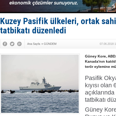
Makine arı
Dron saldı
'REGAL 1' i
Gemide 5 t
Kuzey Pasifik ülkeleri, ortak sah
Yakıt barcı
tatbikatı düzenledi
Ana Sayfa
»
GÜNDEM
07.06.2018 1
Güney Kore, ABD,
Kanada'nın katıld
terör eylemine mü
Pasifik Ok
kıyısı olan
açıklarında 
tatbikatı dü
Güney Kore