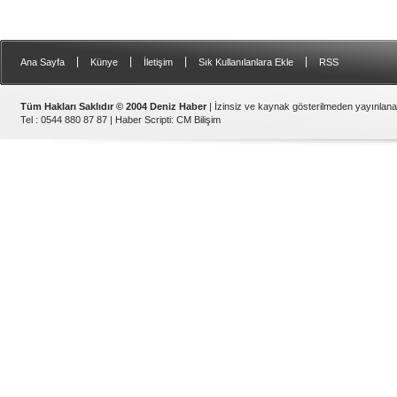
|
|
|
|
Ana Sayfa
Künye
İletişim
Sık Kullanılanlara Ekle
RSS
Tüm Hakları Saklıdır © 2004 Deniz Haber
| İzinsiz ve kaynak gösterilmeden yayınlan
Tel : 0544 880 87 87 |
Haber Scripti
:
CM Bilişim