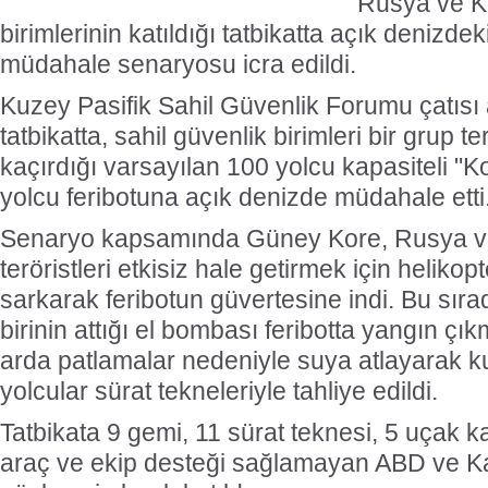
Rusya ve K
birimlerinin katıldığı tatbikatta açık denizde
müdahale senaryosu icra edildi.
Kuzey Pasifik Sahil Güvenlik Forumu çatısı
tatbikatta, sahil güvenlik birimleri bir grup te
kaçırdığı varsayılan 100 yolcu kapasiteli "K
yolcu feribotuna açık denizde müdahale etti
Senaryo kapsamında Güney Kore, Rusya ve 
teröristleri etkisiz hale getirmek için helikop
sarkarak feribotun güvertesine indi. Bu sıra
birinin attığı el bombası feribotta yangın çık
arda patlamalar nedeniyle suya atlayarak k
yolcular sürat tekneleriyle tahliye edildi.
Tatbikata 9 gemi, 11 sürat teknesi, 5 uçak ka
araç ve ekip desteği sağlamayan ABD ve K