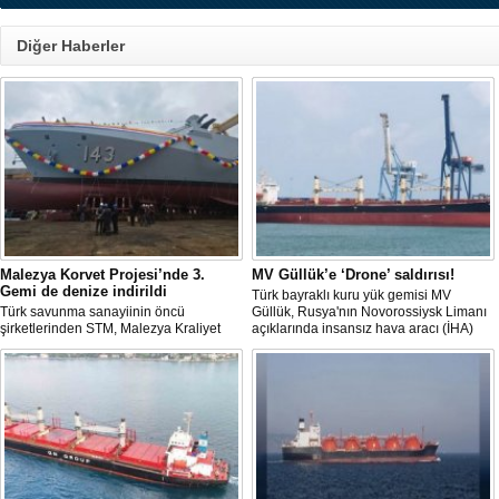
Diğer Haberler
Malezya Korvet Projesi’nde 3.
MV Güllük’e ‘Drone’ saldırısı!
Gemi de denize indirildi
Türk bayraklı kuru yük gemisi MV
Türk savunma sanayiinin öncü
Güllük, Rusya'nın Novorossiysk Limanı
şirketlerinden STM, Malezya Kraliyet
açıklarında insansız hava aracı (İHA)
Donanması için inşa ettiği üç korvetlik
saldırısına uğradı.
projede son gemiyi de denize indirdi.