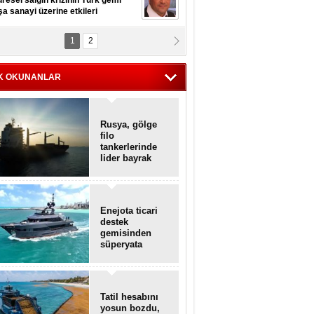
resel salgın krizinin Türk gemi
şa sanayi üzerine etkileri
1
2
pt. MESUT AZMİ GÖKSOY
lavuz kaptan kardeşlerime
hafen...
K OKUNANLAR
Rusya, gölge
filo
tankerlerinde
lider bayrak
konumunda
Enejota ticari
destek
gemisinden
süperyata
dönüştürüldü
Tatil hesabını
yosun bozdu,