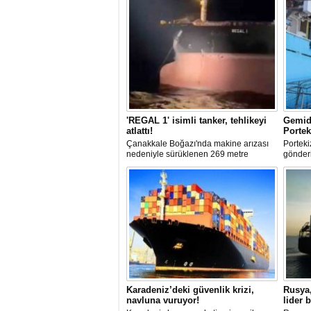
'REGAL 1' isimli tanker, tehlikeyi
Gemide
atlattı!
Portek
Çanakkale Boğazı'nda makine arızası
Porteki
nedeniyle sürüklenen 269 metre
gönderi
uzunluğundaki 'REGAL 1' isimli tanker,
5 ton k
römorkörler yardımıyla Şevketiye Demir
hava ve
Sahası'na çekilerek kurtarıldı.
operas
kapsam
uyruklu
gözaltı
Karadeniz’deki güvenlik krizi,
Rusya,
navluna vuruyor!
lider