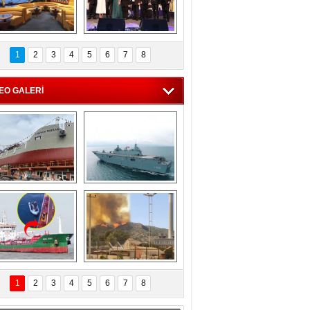
C'den 55 milyon 
5. Bosphorus Ship 
roluk turizm geliri 
Brokers Dinner, 
1
2
3
4
5
6
7
8
müjdesi
İstanbul’da yapıldı
EO GALERİ
eksan Tersanesi, 
TCG Anadolu, 
Başaran Bayrak 
tersane teknik 
tankerini suya 
seyrini tamamladı
indirdi
Göçmenlerin 
Milas’taki yangın 
imdadına Türk 
yeniden termik 
1
2
3
4
5
6
7
8
hipli MINA DENIZ 
santrallere doğru 
yetişti
ilerliyor