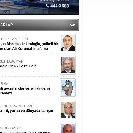
’
ZARLAR
ECEP CANPOLAT
yın Abdulkadir Uraloğlu, şaibeli bir
im olan Ali Kurumahmut’a ne
nışıyorsunuz?
RET TAŞCIYAN
rdic Plan 2023’e Dair
URNAL
rli geçmişi olanlar, ahlak dersi
eremez!
t. Dr. HASAN TERZİ
ntrö, yurtta ve dünyada barıştır
RTUĞ YAŞAR