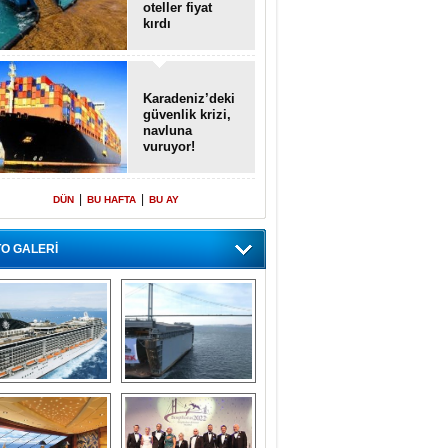
oteller fiyat
kırdı
Karadeniz’deki
güvenlik krizi,
navluna
vuruyor!
|
|
DÜN
BU HAFTA
BU AY
O GALERİ
emi içinde gemi” 
Dünyada tek! 
konsepti ile MSC 
Denizaltı yüzer 
Splendida
havuzu intikal 
seyrine başladı