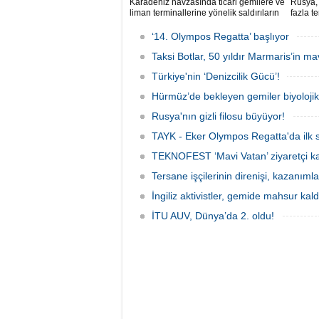
Karadeniz havzasında ticari gemilere ve
Rusya, 
liman terminallerine yönelik saldırıların
fazla t
artması küresel emtia taşımacılığını
geldi. 
sekteye uğrattı. Risk artışıyla birlikte
birlikt
‘14. Olympos Regatta’ başlıyor
ortalama petrol tankeri maliyetleri 300
geçerke
bin doları aşarken, savaş sigortası
Taksi Botlar, 50 yıldır Marmaris’in ma
yaptırı
primleri iki katına çıkarak navlun
yeni bi
Türkiye'nin ‘Denizcilik Gücü’!
fiyatlarında yüzde 50’yi geçen
yükselişleri beraberinde getirdi.
Hürmüz’de bekleyen gemiler biyoloj
Rusya'nın gizli filosu büyüyor!
TAYK - Eker Olympos Regatta'da ilk s
TEKNOFEST ‘Mavi Vatan’ ziyaretçi kay
Tersane işçilerinin direnişi, kazanıml
İngiliz aktivistler, gemide mahsur kald
İTU AUV, Dünya’da 2. oldu!