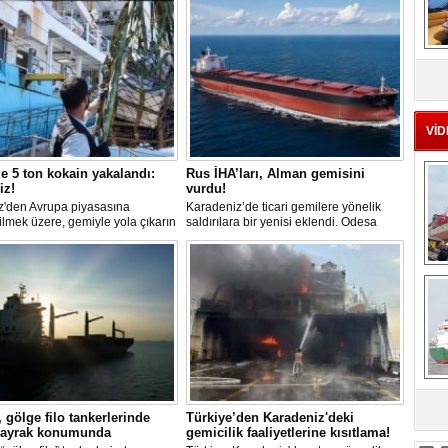
MS
eu
VİD
 5 ton kokain yakalandı:
Rus İHA’ları, Alman gemisini
iz!
vurdu!
z'den Avrupa piyasasına
Karadeniz’de ticari gemilere yönelik
lmek üzere, gemiyle yola çıkarın
saldırılara bir yenisi eklendi. Odesa
okain, Portekiz polisi ile Portekiz
açıklarında birden fazla İHA’nın hedef
 deniz kuvvetlerinin
aldığı Alman işletmesindeki Emil
yonuyla durduruldu. Operasyon
gemisinde yangın çıktı; teknik sistemler
Ç
ında, gemideki iki yabancı
durunca mürettebat tahliye edildi.
 kişi bir gemi mürettebatı
na alındı.
sa
 gölge filo tankerlerinde
Türkiye’den Karadeniz'deki
 bayrak konumunda
gemicilik faaliyetlerine kısıtlama!