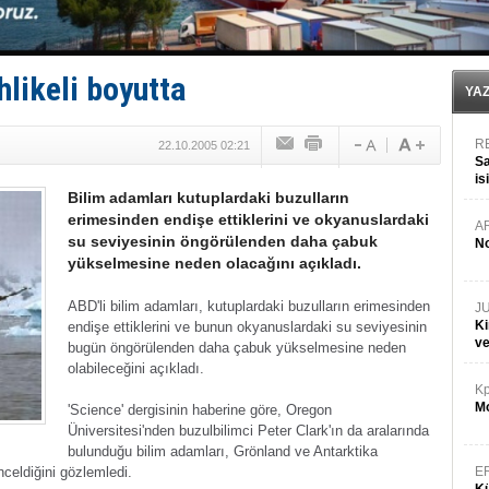
‘14. Olympos Regatta’ başlıyor
Taksi Botlar, 50 yıldır Marmaris’in mavi sularında
TÜRKLİM Başkanı Hamdi Erçelik’ten ‘Çözüm Anahtarı
SOCAR da MSC Tiger’a katıldı!
hlikeli boyutta
Türkiye'nin ‘Denizcilik Gücü’!
YA
R
22.10.2005 02:21
Sa
is
Bilim adamları kutuplardaki buzulların
da
erimesinden endişe ettiklerini ve okyanuslardaki
A
su seviyesinin öngörülenden daha çabuk
No
yükselmesine neden olacağını açıkladı.
ABD'li bilim adamları, kutuplardaki buzulların erimesinden
J
Ki
endişe ettiklerini ve bunun okyanuslardaki su seviyesinin
v
bugün öngörülenden daha çabuk yükselmesine neden
olabileceğini açıkladı.
Kp
Mo
'Science' dergisinin haberine göre, Oregon
Üniversitesi'nden buzulbilimci Peter Clark'ın da aralarında
bulunduğu bilim adamları, Grönland ve Antarktika
nceldiğini gözlemledi.
E