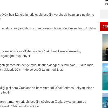
Kü
in
K
büyük buz kütlelerini etkileyebileceğini ve birçok buzulun zincirleme
Kı
i.
it
ÇO
ki incelme, okyanusların su seviyesinin bugün öngörülenden çok daha
ma nedeniyle özellikle Grönland'daki buzulların erimesinin,
l açacağını düşünüyor.
n genişlemesinin dengeleyici unsur olacağı düşünülüyor. Bu durumda
a yaklaşık 50 cm yükseleceği tahmin ediliyor.
terdiği gibi hem Grönland'da hem Antarktika'daki erimesi, okyanusların
ltebilir.
ların tamamen eriyebileceğini söyleyen Clark, okyanusların su
Kaynak:CNN
DenizHaber.Com