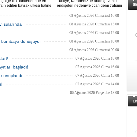
“gölge filo” tankerlerinde en
Türkiye, Karadeniz'de artan güvenlik
S
ercih edilen bayrak ülkesi haline
endişeleri nedeniyle ticari gemi trafiğini
Yaptırım baskısının artmasıyla
kısıtlamaya başladı. Bu durum,
e çok sayıda tanker Rus bayrağına
bölgedeki gıda güvenliğini tehdit ediyor.
08 Ağustos 2026 Cumartesi 16:00
n, bu durum küresel denizcilik
vi sularında
mlarının uygulanması açısından
08 Ağustos 2026 Cumartesi 15:00
r tablo ortaya koyuyor.
08 Ağustos 2026 Cumartesi 12:00
ik bombaya dönüşüyor
08 Ağustos 2026 Cumartesi 10:00
08 Ağustos 2026 Cumartesi 09:00
tart!
07 Ağustos 2026 Cuma 18:00
ıtları başladı!
07 Ağustos 2026 Cuma 16:00
a sonuçlandı
07 Ağustos 2026 Cuma 15:00
ı!
07 Ağustos 2026 Cuma 14:00
06 Ağustos 2026 Perşembe 18:00
L