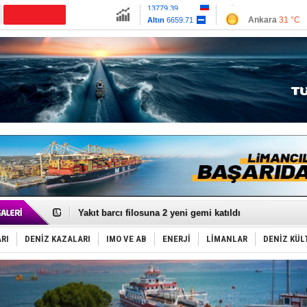
13779.39
Ankara
31 °C
Altın
6659.71
İzmir
36 °C
Dolar
47.6791
Antalya
33 °C
Euro
55.1258
Muğla
33 °C
Çanakkale
30 
'REGAL 1' isimli tanker, tehlikeyi atlattı!
Gemide 5 ton kokain yakalandı: Portekiz!
Yakıt barcı filosuna 2 yeni gemi katıldı
Rus İHA’ları, Alman gemisini vurdu!
Karadeniz’deki güvenlik krizi, navluna vuruyor!
RI
DENİZ KAZALARI
IMO VE AB
ENERJİ
LİMANLAR
DENİZ KÜL
Tatil hesabını yosun bozdu, oteller fiyat kırdı
Rusya, gölge filo tankerlerinde lider bayrak konumun
Enejota ticari destek gemisinden süperyata dönüştür
Denizcilik sektörü, Alsancak Limanı’ndan memnun
Türkiye’den Karadeniz'deki gemicilik faaliyetlerine kıs