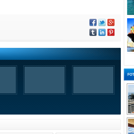
FOT
“G