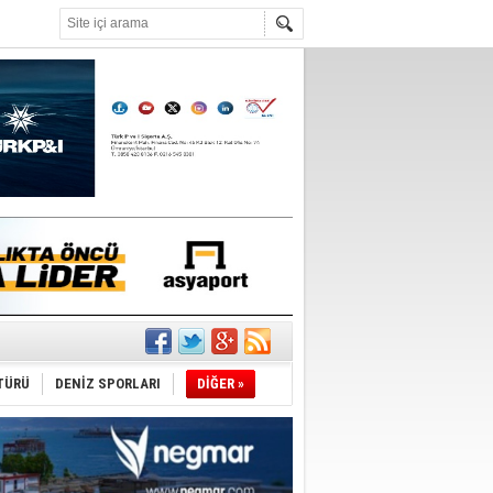
°C
TÜRÜ
DENİZ SPORLARI
DİĞER »
da
üldü
ıtlama!