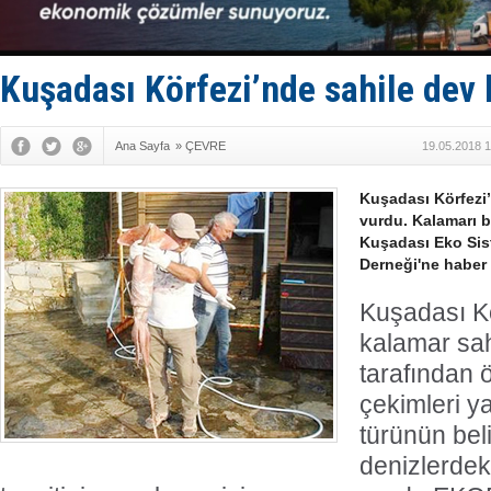
GİMBİRDER 
35 milyon T
İnsansız c
Yüzyıl son
Kuşadası Körfezi’nde sahile dev
Anadolu Te
Ana Sayfa
»
ÇEVRE
19.05.2018 1
Kuşadası Körfezi’
vurdu. Kalamarı 
Kuşadası Eko Sis
Derneği'ne haber 
Kuşadası Kö
kalamar sa
tarafından ö
çekimleri y
türünün bel
denizlerdek