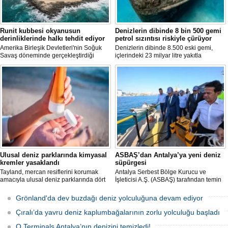
Runit kubbesi okyanusun
Denizlerin dibinde 8 bin 500 gemi
derinliklerinde halkı tehdit ediyor
petrol sızıntısı riskiyle çürüyor
Amerika Birleşik Devletleri'nin Soğuk
Denizlerin dibinde 8.500 eski gemi,
Savaş döneminde gerçekleştirdiği
içlerindeki 23 milyar litre yakıtla
nükleer testlerin ardından kalan
paslanıyor. Bilim insanları, bu
radyoaktif atıkların üzerini kapatan Runit
enkazlardan olası petrol sızıntılarının
Kubbesi, çevresel riskler ve deniz
deniz ekosistemleri için büyük bir tehdit
seviyesindeki yükselmeler nedeniyle
oluşturduğunu belirtiyor.
tartışma konusu olmaya devam ediyor.
Ulusal deniz parklarında kimyasal
ASBAŞ’dan Antalya’ya yeni deniz
kremler yasaklandı
süpürgesi
Tayland, mercan resiflerini korumak
Antalya Serbest Bölge Kurucu ve
amacıyla ulusal deniz parklarında dört
İşleticisi A.Ş. (ASBAŞ) tarafından temin
belirli kimyasal maddeyi içeren güneş
edilen deniz süpürgesi (çöpkapar), kıyı
kremlerinin kullanımını resmen
ve liman temizliği çalışmalarında aktif
Grönland'da dev buzdağı deniz yolculuğuna devam ediyor
yasakladı.
olarak kullanılmaya başlandı.
Çıralı’da yavru deniz kaplumbağalarının zorlu yolculuğu başladı
Q Terminals Antalya’nın denizini temizledi!