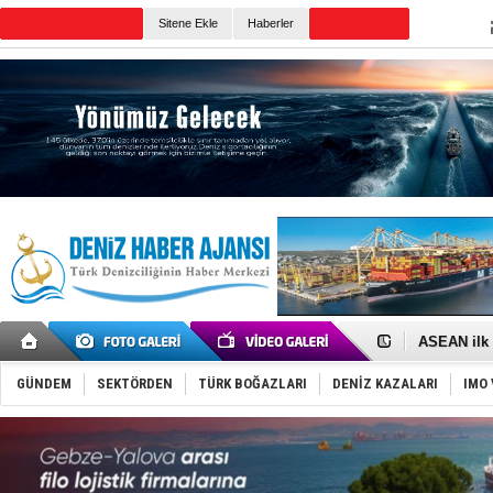
TURKISH MARITIME
Sitene Ekle
Haberler
CANLI YAYIN
Günün Haberleri
D-Marin, A
Van’da inş
ASEAN ilk 
TAYK - Eke
İstanbul v
GÜNDEM
SEKTÖRDEN
TÜRK BOĞAZLARI
DENİZ KAZALARI
IMO 
TEKNOFEST 
Tersane işç
İngiliz akt
FESCO, Kar
DESE, BIMC