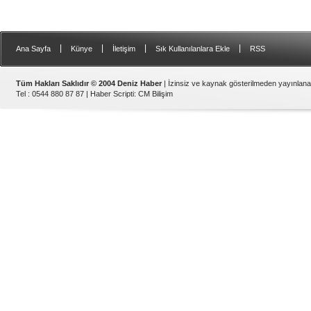
|
|
|
|
Ana Sayfa
Künye
İletişim
Sık Kullanılanlara Ekle
RSS
Tüm Hakları Saklıdır © 2004 Deniz Haber
| İzinsiz ve kaynak gösterilmeden yayınlan
Tel : 0544 880 87 87 |
Haber Scripti
:
CM Bilişim