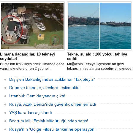
tutuklandığı bildirildi.
Limana dadandılar, 10 tekneyi
Tekne, su aldı: 100 yolcu, tahliye
soydular!
edildi
Bursa'nın İznik ilçesindeki limanda gece
Muğla'nın Fethiye ilçesinde bir gezi
yarısı teknelere giren 2 şüpheli,
teknesinin su alması sebebiyle, teknede
elektronik cihazlar ve değerli eşyalar
bulunan 100 yolcu tahliye edildi,
çaldı. Olay, güvenlik kameralarına
teknenin batmaması için bölgede
Dışişleri Bakanlığı'ndan açıklama: "Takipteyiz"
yansıdı, tekne sahiplerinin ihbarıyla
kurtarma çalışması başlatıldı.
jandarma inceleme başlattı.
Depo ve tekneler, alevlere teslim oldu
İstanbul: Gemide yangın çıktı!
Rusya, Azak Denizi'nde güvenlik önlemleri aldı
YAŞ kararları açıklandı
Bodrum Milli Emlak Müdürlüğü’nden satış!
Rusya'nın 'Gölge Filosu' tankerine operasyon!