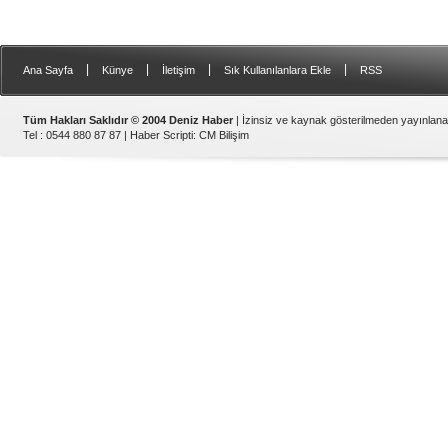
|
|
|
|
Ana Sayfa
Künye
İletişim
Sık Kullanılanlara Ekle
RSS
Tüm Hakları Saklıdır © 2004 Deniz Haber
| İzinsiz ve kaynak gösterilmeden yayınlan
Tel : 0544 880 87 87 |
Haber Scripti
:
CM Bilişim