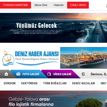
TURKISH MARITIME
Sitene Ekle
Haberler
CANLI YAYIN
Günün Haberleri
Yüzyıl son
Anadolu Te
Derince, I
Tüpraş, ha
İTU AUV, D
GÜNDEM
SEKTÖRDEN
TÜRK BOĞAZLARI
DENİZ KAZALARI
IMO 
LNG taşıma
PROYAD, yat
Türkiye-Ir
Türk Armat
Deniz turi