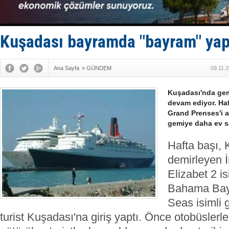
DÖDER, 28.
Fairline, T
Baltık Deni
Runit kubb
Kuşadası bayramda "bayram" yap
Limana dad
Ana Sayfa
»
GÜNDEM
09.11.
Kuşadası'nda gem
devam ediyor. Haf
Grand Prenses'i a
gemiye daha ev sa
Hafta başı,
demirleyen İ
Elizabet 2 i
Bahama Bayr
Seas isimli 
turist Kuşadası'na giriş yaptı. Önce otobüsler