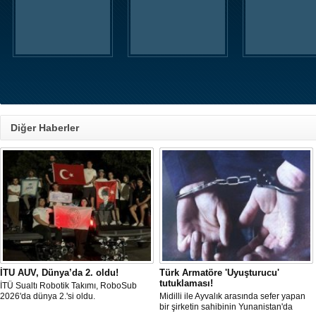
Diğer Haberler
İTU AUV, Dünya’da 2. oldu!
Türk Armatöre 'Uyuşturucu'
tutuklaması!
İTÜ Sualtı Robotik Takımı, RoboSub
2026'da dünya 2.'si oldu.
Midilli ile Ayvalık arasında sefer yapan
bir şirketin sahibinin Yunanistan'da