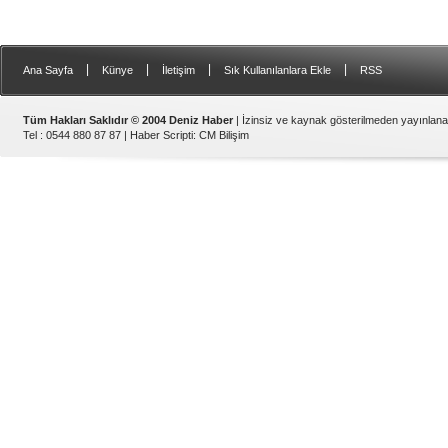
|
|
|
|
Ana Sayfa
Künye
İletişim
Sık Kullanılanlara Ekle
RSS
Tüm Hakları Saklıdır © 2004 Deniz Haber
| İzinsiz ve kaynak gösterilmeden yayınlan
Tel : 0544 880 87 87 |
Haber Scripti
:
CM Bilişim