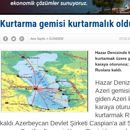
İran belirsi
Uzmanlar u
Gemi tasar
Makine arı
Kurtarma gemisi kurtarmalık old
Dron saldı
Ana Sayfa
»
GÜNDEM
07.02.2
Hazar Denizinde k
kurtarmak üzere g
karaya oturunca; 
Ruslara kaldı.
Hazar Deniz
Azeri gemisi
giden Azeri 
karaya oturu
kurtarmak R
kaldı.
Azerbeycan Devlet Şirketi Caspian'a ait