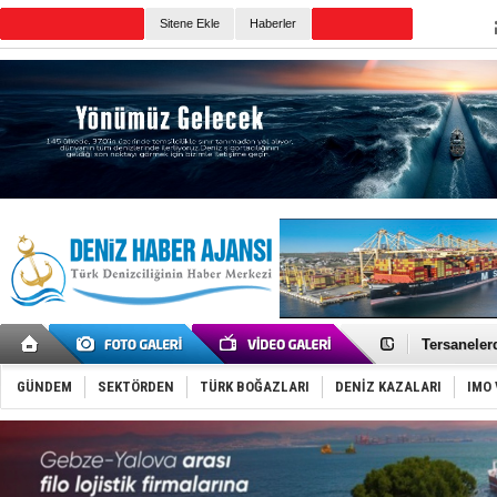
Sitene Ekle
Haberler
Günün Haberleri
Petrol Ofis
Sığacık’ta
Tersanelerd
Hat-San Ge
Arkas, PSC
GÜNDEM
SEKTÖRDEN
TÜRK BOĞAZLARI
DENİZ KAZALARI
IMO 
Malezya Ko
Tayland'da
MV Güllük’e
Denizde ye
Füze ve İHA