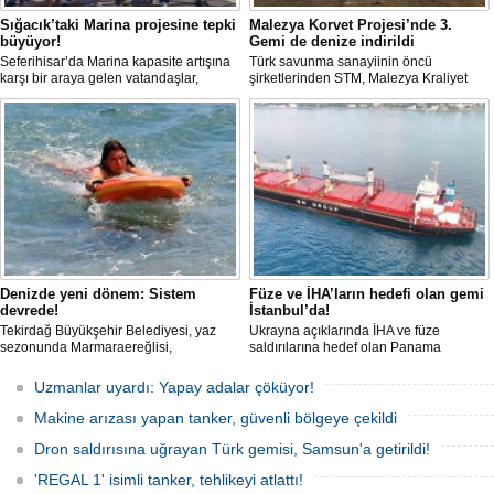
Sığacık’taki Marina projesine tepki
Malezya Korvet Projesi’nde 3.
büyüyor!
Gemi de denize indirildi
Seferihisar’da Marina kapasite artışına
Türk savunma sanayiinin öncü
karşı bir araya gelen vatandaşlar,
şirketlerinden STM, Malezya Kraliyet
balıkçılar ve STK’lar, Sığacık Körfezi’nin
Donanması için inşa ettiği üç korvetlik
korunması çağrısı yaptı.
projede son gemiyi de denize indirdi.
Denizde yeni dönem: Sistem
Füze ve İHA’ların hedefi olan gemi
devrede!
İstanbul’da!
Tekirdağ Büyükşehir Belediyesi, yaz
Ukrayna açıklarında İHA ve füze
sezonunda Marmaraereğlisi,
saldırılarına hedef olan Panama
Süleymanpaşa ve Şarköy sahillerinde
bayraklı ticari kuru yük gemisi ’M/V Lady
insansız cankurtaran araçlarını hizmete
Zehma’, hasarlı şekilde İstanbul
Uzmanlar uyardı: Yapay adalar çöküyor!
aldı. Uzaktan kumandalı yeni nesil
Boğazı’ndan geçişini tamamladı.
sistem, boğulma vakalarına standart
Makine arızası yapan tanker, güvenli bölgeye çekildi
müdahaleye göre daha hızlı ulaşarak ilk
müdahaleyi saniyeler içinde
Dron saldırısına uğrayan Türk gemisi, Samsun'a getirildi!
gerçekleştirebiliyor.
'REGAL 1' isimli tanker, tehlikeyi atlattı!