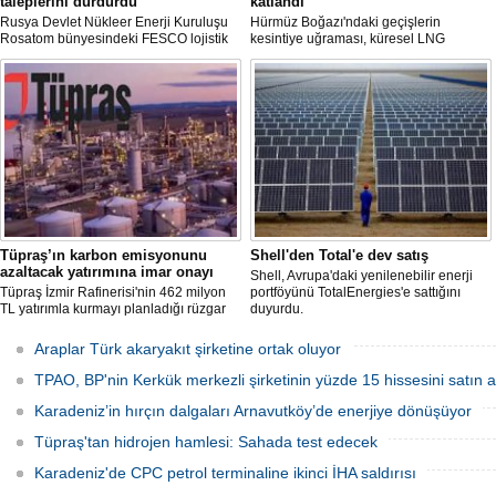
taleplerini durdurdu
katlandı
Rusya Devlet Nükleer Enerji Kuruluşu
Hürmüz Boğazı'ndaki geçişlerin
Rosatom bünyesindeki FESCO lojistik
kesintiye uğraması, küresel LNG
şirketi, Karadeniz üzerinden yapılacak
arzında aksamalara yol açarken sefer
sevkiyatlara ilişkin yeni taleplerin
sürelerini uzattı ve gemi kiralama ile
kabulünü geçici olarak durdurdu.
deniz yakıtı maliyetlerini 2022 enerji
krizinden bu yana en yüksek seviyelere
çıkardı.
Tüpraş’ın karbon emisyonunu
Shell'den Total'e dev satış
azaltacak yatırımına imar onayı
Shell, Avrupa'daki yenilenebilir enerji
Tüpraş İzmir Rafinerisi'nin 462 milyon
portföyünü TotalEnergies'e sattığını
TL yatırımla kurmayı planladığı rüzgar
duyurdu.
ve güneş enerji santrali için hazırlanan
nazım ve uygulama imar planı
Araplar Türk akaryakıt şirketine ortak oluyor
değişiklikleri Çevre, Şehircilik ve İklim
Değişikliği Bakanlığı tarafından
TPAO, BP'nin Kerkük merkezli şirketinin yüzde 15 hissesini satın a
onaylandı.
Karadeniz’in hırçın dalgaları Arnavutköy’de enerjiye dönüşüyor
Tüpraş'tan hidrojen hamlesi: Sahada test edecek
Karadeniz'de CPC petrol terminaline ikinci İHA saldırısı