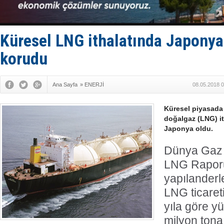
Denizcilik
Türkiye’den
‘14. Olymp
Taksi Botla
Küresel LNG ithalatında Japonya 
TÜRKLİM Ba
korudu
Ana Sayfa
»
ENERJİ
08.05.2018 0
Küresel piyasada g
doğalgaz (LNG) it
Japonya oldu.
Dünya Gaz B
LNG Rapor
yapılanderl
LNG ticareti
yıla göre y
milyon tona