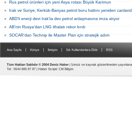
Rus petrol ürünleri için yeni Asya rotası Büyük Karimun
Irak ve Suriye, Kerkük-Banyas petrol boru hattını yeniden canland
ABD'li enerji devi Irak'ta dev petrol anlaşmasına imza atıyor
AB'nin Rusya'dan LNG ithalatı rekor kırdı
SOCAR’dan Technip ile Master Plan için stratejik adım
|
|
|
|
Ana Sayfa
Künye
İletişim
Sık Kullanılanlara Ekle
RSS
Tüm Hakları Saklıdır © 2004 Deniz Haber
| İzinsiz ve kaynak gösterilmeden yayınlan
Tel : 0544 880 87 87 |
Haber Scripti
:
CM Bilişim