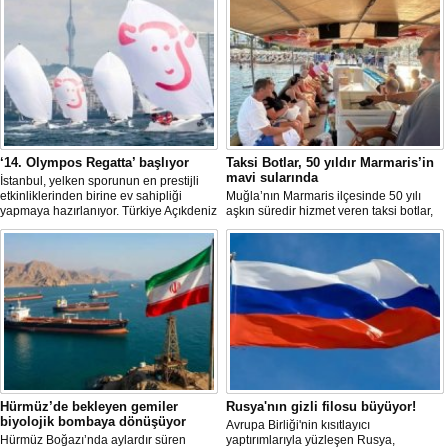
‘14. Olympos Regatta’ başlıyor
Taksi Botlar, 50 yıldır Marmaris’in
mavi sularında
İstanbul, yelken sporunun en prestijli
etkinliklerinden birine ev sahipliği
Muğla’nın Marmaris ilçesinde 50 yılı
yapmaya hazırlanıyor. Türkiye Açıkdeniz
aşkın süredir hizmet veren taksi botlar,
Yarış Kulübü (TAYK), Türkiye Yelken
hem ulaşım hem de turistik gezi
Federasyonu ve Eker Süt Ürünleri iş
amacıyla kullanılmaya devam ediyor.
birliğiyle hayata geçirilecek olan 14.
TAYK - Eker Olympos Regatta, 7
Ağustos'ta start alacak ve 16 Ağustos'a
kadar deniz tutkunlarını bir araya
getirecek. "Rüzgâ
Hürmüz’de bekleyen gemiler
Rusya'nın gizli filosu büyüyor!
biyolojik bombaya dönüşüyor
Avrupa Birliği'nin kısıtlayıcı
Hürmüz Boğazı’nda aylardır süren
yaptırımlarıyla yüzleşen Rusya,