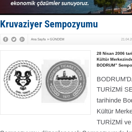
D-Marin, A
Van’da inş
ASEAN ilk 
TAYK - Eke
Kruvaziyer Sempozyumu
İstanbul v
Ana Sayfa
»
GÜNDEM
21.04.2
28 Nisan 2006 ta
Kültür Merkezin
BODRUM” Sempoz
BODRUM'D
TURİZMİ 
tarihinde B
Kültür Mer
TURİZMİ v