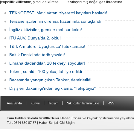
jeopolitik kilitlenme, şimdi de küresel
sıvılaştırılmış doğal gaz ihracatına
ölçekte bir çevre felaketinin kapısını
devam edebilmek için gizli bir filo
aralamış olabilir. Sıcak sularda
geliştiriyor.
TEKNOFEST ‘Mavi Vatan’ ziyaretçi kayıtları başladı!
hareketsiz bekleyen binden fazla gemi,
istilacı deniz canlıları için devasa bir
Tersane işçilerinin direnişi, kazanımla sonuçlandı
üreme merkezine dönüşmüş durumda.
İngiliz aktivistler, gemide mahsur kaldı!
İTU AUV, Dünya’da 2. oldu!
Türk Armatöre 'Uyuşturucu' tutuklaması!
Baltık Denizi'nde tarih yazıldı!
Limana dadandılar, 10 tekneyi soydular!
Tekne, su aldı: 100 yolcu, tahliye edildi
Bacasında yangın çıkan Tanker, demirletildi
Dışişleri Bakanlığı'ndan açıklama: "Takipteyiz"
|
|
|
|
Ana Sayfa
Künye
İletişim
Sık Kullanılanlara Ekle
RSS
Tüm Hakları Saklıdır © 2004 Deniz Haber
| İzinsiz ve kaynak gösterilmeden yayınlan
Tel : 0544 880 87 87 |
Haber Scripti
:
CM Bilişim