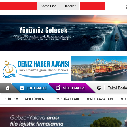
Sitene Ekle
Haberler
Günün Haberleri
Denizcilik
‘14. Olymp
Taksi Botla
TÜRKLİM Ba
SOCAR da M
GÜNDEM
SEKTÖRDEN
TÜRK BOĞAZLARI
DENİZ KAZALARI
IMO 
Türkiye'nin
Dünyanın e
Hürmüz’de
Rusya'nın g
Keşfedildi