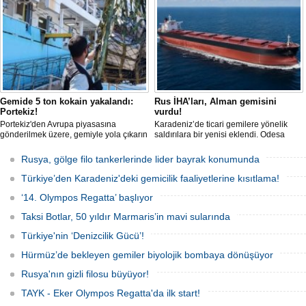
Gemide 5 ton kokain yakalandı:
Rus İHA’ları, Alman gemisini
Portekiz!
vurdu!
Portekiz'den Avrupa piyasasına
Karadeniz’de ticari gemilere yönelik
gönderilmek üzere, gemiyle yola çıkarın
saldırılara bir yenisi eklendi. Odesa
5 ton kokain, Portekiz polisi ile Portekiz
açıklarında birden fazla İHA’nın hedef
hava ve deniz kuvvetlerinin
aldığı Alman işletmesindeki Emil
Rusya, gölge filo tankerlerinde lider bayrak konumunda
operasyonuyla durduruldu. Operasyon
gemisinde yangın çıktı; teknik sistemler
kapsamında, gemideki iki yabancı
durunca mürettebat tahliye edildi.
Türkiye’den Karadeniz'deki gemicilik faaliyetlerine kısıtlama!
uyruklu kişi bir gemi mürettebatı
gözaltına alındı.
‘14. Olympos Regatta’ başlıyor
Taksi Botlar, 50 yıldır Marmaris’in mavi sularında
Türkiye'nin ‘Denizcilik Gücü’!
Hürmüz’de bekleyen gemiler biyolojik bombaya dönüşüyor
Rusya'nın gizli filosu büyüyor!
TAYK - Eker Olympos Regatta'da ilk start!