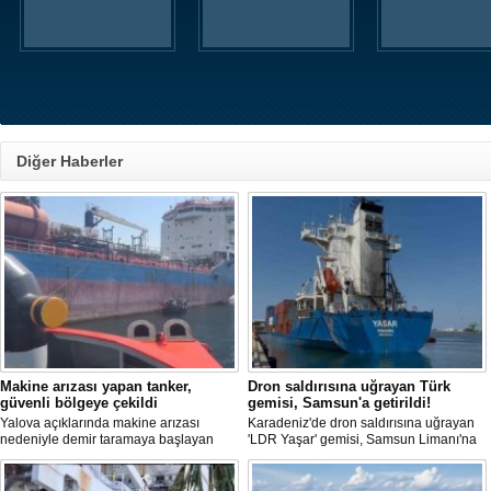
Diğer Haberler
Makine arızası yapan tanker,
Dron saldırısına uğrayan Türk
güvenli bölgeye çekildi
gemisi, Samsun'a getirildi!
Yalova açıklarında makine arızası
Karadeniz'de dron saldırısına uğrayan
nedeniyle demir taramaya başlayan
'LDR Yaşar' gemisi, Samsun Limanı'na
tanker, römorkör eşliğinde güvenli
güvenli bir şekilde ulaştı. Saldırıda can
şekilde demirleme sahasına alındı.
kaybı yaşanmadı, ancak büyük çapta
maddi hasar oluştu.