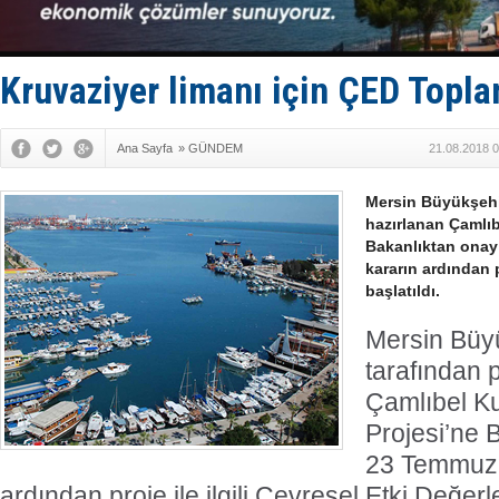
Enejota ti
Denizcilik
Türkiye’den
‘14. Olymp
Kruvaziyer limanı için ÇED Topla
Taksi Botla
Ana Sayfa
»
GÜNDEM
21.08.2018 0
Mersin Büyükşehir
hazırlanan Çamlıb
Bakanlıktan onay 
kararın ardından p
başlatıldı.
Mersin Büyü
tarafından 
Çamlıbel Ku
Projesi’ne B
23 Temmuz’d
ardından proje ile ilgili Çevresel Etki Değer