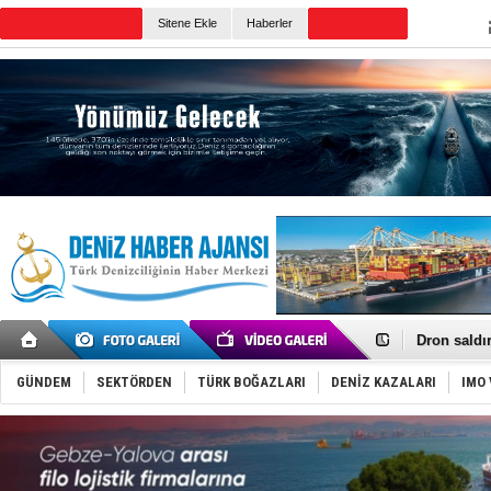
Sitene Ekle
Haberler
Günün Haberleri
Gemi tasar
Makine arı
Dron saldı
'REGAL 1' i
Gemide 5 t
GÜNDEM
SEKTÖRDEN
TÜRK BOĞAZLARI
DENİZ KAZALARI
IMO 
Yakıt barcı
Rus İHA’la
Karadeniz’
Tatil hesab
Rusya, göl