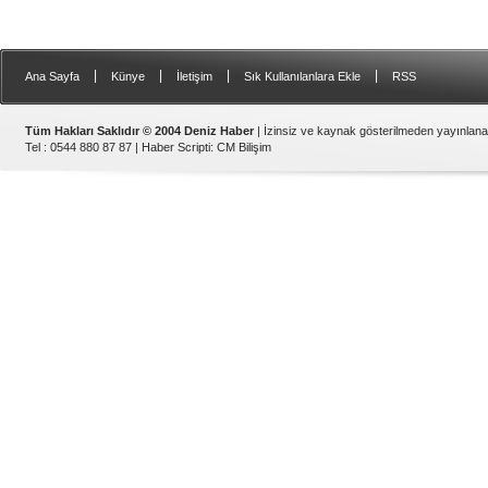
|
|
|
|
Ana Sayfa
Künye
İletişim
Sık Kullanılanlara Ekle
RSS
Tüm Hakları Saklıdır © 2004 Deniz Haber
| İzinsiz ve kaynak gösterilmeden yayınlan
Tel : 0544 880 87 87 |
Haber Scripti
:
CM Bilişim