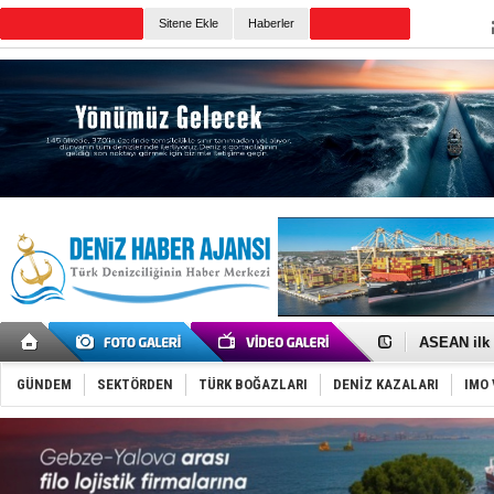
TURKISH MARITIME
Sitene Ekle
Haberler
CANLI YAYIN
Günün Haberleri
D-Marin, A
Van’da inş
ASEAN ilk 
TAYK - Eke
İstanbul v
GÜNDEM
SEKTÖRDEN
TÜRK BOĞAZLARI
DENİZ KAZALARI
IMO 
TEKNOFEST 
Tersane işç
İngiliz akt
FESCO, Kar
DESE, BIMC