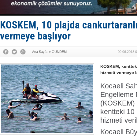
GİMBİRDER 
35 milyon T
İnsansız c
Yüzyıl son
KOSKEM, 10 plajda cankurtaranlı
Anadolu Te
vermeye başlıyor
Ana Sayfa
»
GÜNDEM
09.06.2018 0
KOSKEM, kentteki
hizmeti vermeye 
Kocaeli Sahi
Engelleme 
(KOSKEM) y
kentteki 10
hizmeti ver
Kocaeli Bü