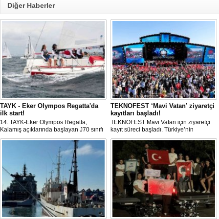
Diğer Haberler
TAYK - Eker Olympos Regatta'da
TEKNOFEST ‘Mavi Vatan’ ziyaretçi
ilk start!
kayıtları başladı!
14. TAYK-Eker Olympos Regatta,
TEKNOFEST Mavi Vatan için ziyaretçi
Kalamış açıklarında başlayan J70 sınıfı
kayıt süreci başladı. Türkiye’nin
yarışlarıyla ilk startını verdi. İstanbul'u 10
denizcilik ve savunma teknolojilerine
gün boyunca yelken coşkusuyla
odaklanan etkinliği, 20-23 Ağustos
buluşturacak organizasyonun ilk
tarihleri arasında Gölcük Tersanesi
gününde 9 tekne rüzgârla buluştu.
Komutanlığı’nda gerçekleştirilecek.