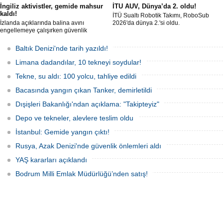
İngiliz aktivistler, gemide mahsur
İTU AUV, Dünya’da 2. oldu!
kaldı!
İTÜ Sualtı Robotik Takımı, RoboSub
İzlanda açıklarında balina avını
2026'da dünya 2.'si oldu.
engellemeye çalışırken güvenlik
güçlerince durdurulan Bandero adlı
protesto gemisindeki 21 çevre aktivisti,
Baltık Denizi'nde tarih yazıldı!
günlerdir gemiden çıkmalarına izin
verilmediğini ve temel haklarının ihlal
Limana dadandılar, 10 tekneyi soydular!
edildiğini öne sürdü. Mürettebatta iki
Britanyalı aktivist de bulunuyor.
Tekne, su aldı: 100 yolcu, tahliye edildi
Bacasında yangın çıkan Tanker, demirletildi
Dışişleri Bakanlığı'ndan açıklama: "Takipteyiz"
Depo ve tekneler, alevlere teslim oldu
İstanbul: Gemide yangın çıktı!
Rusya, Azak Denizi'nde güvenlik önlemleri aldı
YAŞ kararları açıklandı
Bodrum Milli Emlak Müdürlüğü’nden satış!