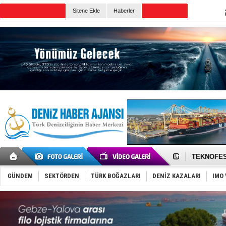
TURKISH MARITIME
Sitene Ekle
Haberler
CANLI YAYIN
Günün Haberleri
TAYK - Eke
İstanbul v
TEKNOFEST 
Tersane işç
İngiliz akt
GÜNDEM
SEKTÖRDEN
TÜRK BOĞAZLARI
DENİZ KAZALARI
IMO 
FESCO, Kar
DESE, BIMC
GİMBİRDER 
35 milyon T
İnsansız c