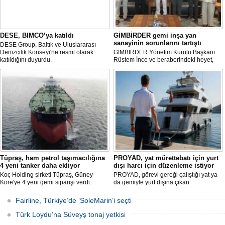
DESE, BIMCO’ya katıldı
GİMBİRDER gemi inşa yan
sanayinin sorunlarını tartıştı
DESE Group, Baltık ve Uluslararası
Denizcilik Konseyi'ne resmi olarak
GİMBİRDER Yönetim Kurulu Başkanı
katıldığını duyurdu.
Rüstem İnce ve beraberindeki heyet,
YTSO Başkanı Cemil Demiryürek’i
ziyaret etti. Görüşmede tersane taşeron
firmalarının yaşadığı sektörel sorunlar
ile vergi uygulamalarındaki
mağduriyetler ele alındı.
Tüpraş, ham petrol taşımacılığına
PROYAD, yat mürettebatı için yurt
4 yeni tanker daha ekliyor
dışı harcı için düzenleme istiyor
Koç Holding şirketi Tüpraş, Güney
PROYAD, görevi gereği çalıştığı yat ya
Kore'ye 4 yeni gemi siparişi verdi.
da gemiyle yurt dışına çıkan
Toplam yatırım tutarı 370 milyon doları
gemiadamlarının yurt dışı çıkış
aşan, her biri yaklaşık 157.000 DWT
harcından muaf tutulması için yasal
Fairline, Türkiye’de ‘SoleMarin’i seçti
taşıma kapasitesine sahip tankerlerin
düzenleme yapılmasını talep etti.
2029 yılı içerisinde teslim alınması
Türk Loydu’na Süveyş tonaj yetkisi
planlanıyor.