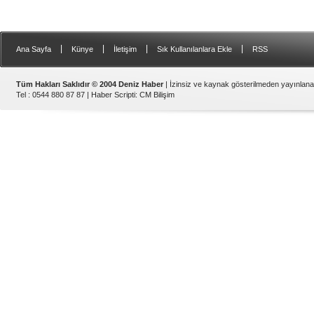
|
|
|
|
Ana Sayfa
Künye
İletişim
Sık Kullanılanlara Ekle
RSS
Tüm Hakları Saklıdır © 2004 Deniz Haber
| İzinsiz ve kaynak gösterilmeden yayınlan
Tel : 0544 880 87 87 |
Haber Scripti
:
CM Bilişim