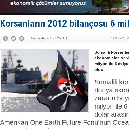
Yüzyıl son
Anadolu Te
Derince, I
Tüpraş, ha
Korsanların 2012 bilançosu 6 mil
İTU AUV, D
Ana Sayfa
»
SEKTÖRDEN
11.04.2013 
Somalili korsanla
ekonomisine verdi
milyon ile 6 mily
oldu.
Somalili ko
dünya ekon
zararın boy
milyon ile 
dolar arasın
Amerikan One Earth Future Fonu’nun Ocea