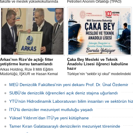
fakülte ve meslek yüksekokullarında
Petrolleri Anonim Ortaklığı (TPAO)
görevlendirilmek üzere toplam 43
arasında imzalanan protokolle hayata
akademisyen alımı yapacağını duyurdu.
geçirilen "Açık Deniz Teknolojisi"
Başvurular 10 Ağustos 2026 tarihine
programları sektöre nitelikli personel
kadar devam edecek.
yetiştiriyor.
Arkas’nın Rize’de açtığı fitter
Çaka Bey Mesleki ve Teknik
yetiştirme kursu tamamlandı
Anadolu Lisesi öğrenci kabulüne
hazır
Arkas Holding, Rize İl Milli Eğitim
Müdürlüğü, İŞKUR ve Hasan Kemal
Türkiye’nin “sektör içi okul” modelindeki
Yardımcı MTAL iş birliği ile açılan Gemi
öncü uygulamalarından Millî Savunma
Tamir Ustası (Fitter) Yetiştirme Kursu’
Bakanlığı Çaka Bey Mesleki ve Teknik
MEÜ Denizcilik Fakültesi’nin yeni dekanı Prof. Dr. Ünal Özdemir
tamamlandı. Kursu başarıyla
Anadolu Lisesi, ilk öğrencilerini kabul
tamamlayıp sınavı geçecek adaylar
etmeye hazırlanıyor.
SUBÜ’de denizcilik öğrencileri açık deniz stajına uğurlandı
Arkas Deniz Ticaret Filosu’nda görev
alacak.
YTÜ’nün Hidrodinamik Laboratuvarı bilim insanları ve sektörün hi
İTÜ'lü denizciler mezuniyet mutluluğu yaşadı
Yüksel Yıldırım’dan İTÜ'ye yeni kütüphane
Tamer Kıran Galatasaraylı denizcilerin mezuniyet töreninde