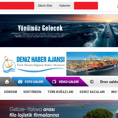
TURKISH MARITIME
Sitene Ekle
Haberler
CANLI YAYIN
Günün Haberleri
Gemi tasar
Makine arı
Dron saldı
'REGAL 1' i
Gemide 5 t
GÜNDEM
SEKTÖRDEN
TÜRK BOĞAZLARI
DENİZ KAZALARI
IMO 
Yakıt barcı
Rus İHA’la
Karadeniz’
Tatil hesab
Rusya, göl