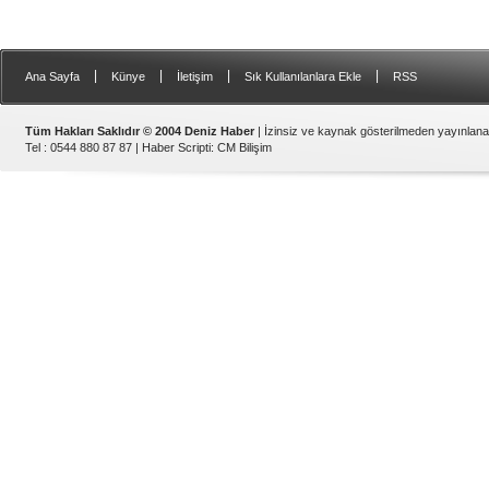
|
|
|
|
Ana Sayfa
Künye
İletişim
Sık Kullanılanlara Ekle
RSS
Tüm Hakları Saklıdır © 2004 Deniz Haber
| İzinsiz ve kaynak gösterilmeden yayınlan
Tel : 0544 880 87 87 |
Haber Scripti
:
CM Bilişim