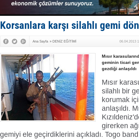
Enejota ti
Denizcilik
Türkiye’den
‘14. Olymp
Korsanlara karşı silahlı gemi dö
Taksi Botla
Ana Sayfa
»
DENİZ EĞİTİMİ
06.04.2013 1
Mısır karasularında
geminin ticari ge
gezdiği anlaşıldı
Mısır karasu
silahlı bir g
korumak içi
anlaşıldı. M
Kızıldeniz'
girerken ağı
gemiyi ele geçirdiklerini açıkladı. Togo band