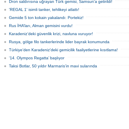
Sinopec, İran'la yaşanan 'savaş'
Dron saldırısına uğrayan Türk gemisi, Samsun'a getirildi!
bahanesiyle daralan arzı telafi etmek
için Uzak Doğu Rus petrolüne
'REGAL 1' isimli tanker, tehlikeyi atlattı!
yönelerek stratejik bir ham
Gemide 5 ton kokain yakalandı: Portekiz!
Rus İHA’ları, Alman gemisini vurdu!
Karadeniz’deki güvenlik krizi, navluna vuruyor!
Rusya, gölge filo tankerlerinde lider bayrak konumunda
Türkiye’den Karadeniz'deki gemicilik faaliyetlerine kısıtlama!
‘14. Olympos Regatta’ başlıyor
Taksi Botlar, 50 yıldır Marmaris’in mavi sularında