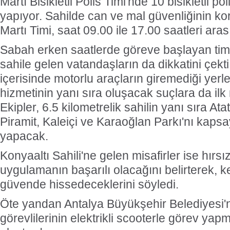
Martı Bisikletli Polis Timi'nde 10 bisikletli 
yapıyor. Sahilde can ve mal güvenliğinin 
Martı Timi, saat 09.00 ile 17.00 saatleri a
Sabah erken saatlerde göreve başlayan tim,
sahile gelen vatandaşların da dikkatini çekti
içerisinde motorlu araçların giremediği yerl
hizmetinin yanı sıra oluşacak suçlara da il
Ekipler, 6.5 kilometrelik sahilin yanı sıra At
Piramit, Kaleiçi ve Karaoğlan Parkı'nı kaps
yapacak.
Konyaaltı Sahili'ne gelen misafirler ise hırsı
uygulamanın başarılı olacağını belirterek, k
güvende hissedeceklerini söyledi.
Öte yandan Antalya Büyükşehir Belediyesi'n
görevlilerinin elektrikli scooterle görev yapm