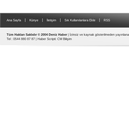
|
|
|
|
Ana Sayfa
Künye
İletişim
Sık Kullanılanlara Ekle
RSS
Tüm Hakları Saklıdır © 2004 Deniz Haber
| İzinsiz ve kaynak gösterilmeden yayınlan
Tel : 0544 880 87 87 |
Haber Scripti
:
CM Bilişim