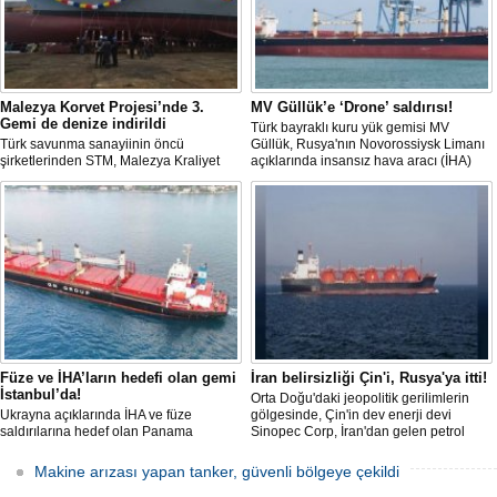
Malezya Korvet Projesi’nde 3.
MV Güllük’e ‘Drone’ saldırısı!
Gemi de denize indirildi
Türk bayraklı kuru yük gemisi MV
Türk savunma sanayiinin öncü
Güllük, Rusya'nın Novorossiysk Limanı
şirketlerinden STM, Malezya Kraliyet
açıklarında insansız hava aracı (İHA)
Donanması için inşa ettiği üç korvetlik
saldırısına uğradı.
projede son gemiyi de denize indirdi.
Füze ve İHA’ların hedefi olan gemi
İran belirsizliği Çin'i, Rusya'ya itti!
İstanbul’da!
Orta Doğu'daki jeopolitik gerilimlerin
Ukrayna açıklarında İHA ve füze
gölgesinde, Çin'in dev enerji devi
saldırılarına hedef olan Panama
Sinopec Corp, İran'dan gelen petrol
bayraklı ticari kuru yük gemisi ’M/V Lady
akışındaki belirsizlikler nedeniyle
Zehma’, hasarlı şekilde İstanbul
rotasını Rusya'ya çevirdi. Dünyanın en
Makine arızası yapan tanker, güvenli bölgeye çekildi
Boğazı’ndan geçişini tamamladı.
büyük rafine şirketlerinden biri olan