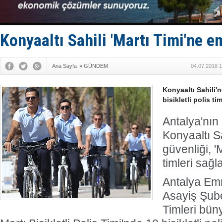
Makine arı
Dron saldı
'REGAL 1' i
Gemide 5 t
Konyaaltı Sahili 'Martı Timi'ne 
Yakıt barcı
Ana Sayfa
»
GÜNDEM
04.07.2018 1
Konyaaltı Sahili'n
bisikletli polis t
Antalya'nın
Konyaaltı S
güvenliği, 'M
timleri sağ
Antalya Em
Asayiş Şub
Timleri bün