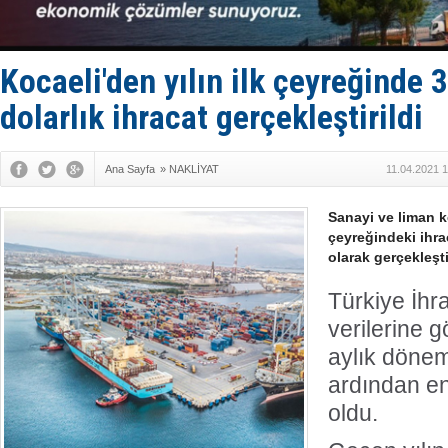
TÜRKLİM Ba
SOCAR da M
Türkiye'nin
Dünyanın e
Kocaeli'den yılın ilk çeyreğinde 
Hürmüz’de
dolarlık ihracat gerçekleştirildi
Ana Sayfa
»
NAKLİYAT
11.04.2021 
Sanayi ve liman ke
çeyreğindeki ihra
olarak gerçekleşti
Türkiye İhra
verilerine gö
aylık dönem
ardından en
oldu.