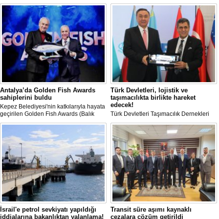
Antalya’da Golden Fish Awards
Türk Devletleri, lojistik ve
sahiplerini buldu
taşımacılıkta birlikte hareket
edecek!
Kepez Belediyesi'nin katkılarıyla hayata
geçirilen Golden Fish Awards (Balık
Türk Devletleri Taşımacılık Dernekleri
Dedektifi Ödül Töreni), balıkçıların
Birliği OTS-URTA kuruldu.
emeklerini taçlandırdı.
İsrail'e petrol sevkiyatı yapıldığı
Transit süre aşımı kaynaklı
iddialarına bakanlıktan yalanlama!
cezalara çözüm getirildi