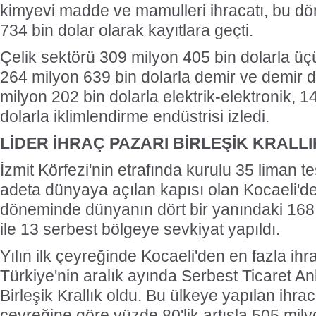
kimyevi madde ve mamulleri ihracatı, bu d
734 bin dolar olarak kayıtlara geçti.
Çelik sektörü 309 milyon 405 bin dolarla ü
264 milyon 639 bin dolarla demir ve demir dı
milyon 202 bin dolarla elektrik-elektronik, 
dolarla iklimlendirme endüstrisi izledi.
LİDER İHRAÇ PAZARI BİRLEŞİK KRALLI
İzmit Körfezi'nin etrafında kurulu 35 liman te
adeta dünyaya açılan kapısı olan Kocaeli'd
döneminde dünyanın dört bir yanındaki 168
ile 13 serbest bölgeye sevkiyat yapıldı.
Yılın ilk çeyreğinde Kocaeli'den en fazla ihr
Türkiye'nin aralık ayında Serbest Ticaret A
Birleşik Krallık oldu. Bu ülkeye yapılan ihrac
çeyreğine göre yüzde 80'lik artışla 505 mily