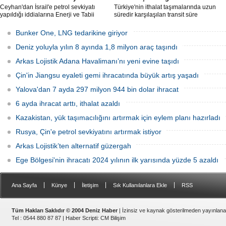
Ceyhan'dan İsrail'e petrol sevkiyatı
Türkiye'nin ithalat taşımalarında uzun
yapıldığı iddialarına Enerji ve Tabii
süredir karşılaşılan transit süre
Kaynaklar Bakanlığı'ndan yalanlama
aşımlarına yönelik cezai işlemlerle ilgili
geldi.
önemli bir gelişme yaşandı.
Bunker One, LNG tedarikine giriyor
Deniz yoluyla yılın 8 ayında 1,8 milyon araç taşındı
Arkas Lojistik Adana Havalimanı’nı yeni evine taşıdı
Çin'in Jiangsu eyaleti gemi ihracatında büyük artış yaşadı
Yalova'dan 7 ayda 297 milyon 944 bin dolar ihracat
6 ayda ihracat arttı, ithalat azaldı
Kazakistan, yük taşımacılığını artırmak için eylem planı hazırladı
Rusya, Çin'e petrol sevkiyatını artırmak istiyor
Arkas Lojistik’ten alternatif güzergah
Ege Bölgesi'nin ihracatı 2024 yılının ilk yarısında yüzde 5 azaldı
|
|
|
|
Ana Sayfa
Künye
İletişim
Sık Kullanılanlara Ekle
RSS
Tüm Hakları Saklıdır © 2004 Deniz Haber
| İzinsiz ve kaynak gösterilmeden yayınlan
Tel : 0544 880 87 87 |
Haber Scripti
:
CM Bilişim