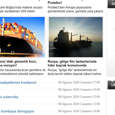
Portekiz!
S
ale Boğazı'nda makine arızası
Portekiz'den Avrupa piyasasına
yle sürüklenen 269 metre
gönderilmek üzere, gemiyle yola çıkarın
undaki 'REGAL 1' isimli tanker,
5 ton kokain, Portekiz polisi ile Portekiz
rler yardımıyla Şevketiye Demir
hava ve deniz kuvvetlerinin
na çekilerek kurtarıldı.
operasyonuyla durduruldu. Operasyon
kapsamında, gemideki iki yabancı
uyruklu kişi bir gemi mürettebatı
gözaltına alındı.
niz’deki güvenlik krizi,
Rusya, gölge filo tankerlerinde
a vuruyor!
lider bayrak konumunda
iz havzasında ticari gemilere ve
Rusya, “gölge filo” tankerlerinde en
erminallerine yönelik saldırıların
fazla tercih edilen bayrak ülkesi haline
 küresel emtia taşımacılığını
geldi. Yaptırım baskısının artmasıyla
uğrattı. Risk artışıyla birlikte
birlikte çok sayıda tanker Rus bayrağına
aaliyetlerine kısıtlama!
08 Ağustos 2026 Cumartesi 17:00
L
a petrol tankeri maliyetleri 300
geçerken, bu durum küresel denizcilik
arı aşarken, savaş sigortası
yaptırımlarının uygulanması açısından
08 Ağustos 2026 Cumartesi 16:00
i iki katına çıkarak navlun
yeni bir tablo ortaya koyuyor.
vi sularında
08 Ağustos 2026 Cumartesi 15:00
rında yüzde 50’yi geçen
şleri beraberinde getirdi.
08 Ağustos 2026 Cumartesi 12:00
ik bombaya dönüşüyor
08 Ağustos 2026 Cumartesi 10:00