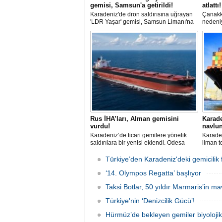
gemisi, Samsun'a getirildi!
atlattı!
Karadeniz'de dron saldırısına uğrayan
Çanakk
'LDR Yaşar' gemisi, Samsun Limanı'na
nedeni
güvenli bir şekilde ulaştı. Saldırıda can
uzunluğ
kaybı yaşanmadı, ancak büyük çapta
römorkö
maddi hasar oluştu.
Sahası'
Rus İHA’ları, Alman gemisini
Karade
vurdu!
navlun
Karadeniz’de ticari gemilere yönelik
Karaden
saldırılara bir yenisi eklendi. Odesa
liman t
açıklarında birden fazla İHA’nın hedef
artması
aldığı Alman işletmesindeki Emil
sekteye 
Türkiye’den Karadeniz'deki gemicilik f
gemisinde yangın çıktı; teknik sistemler
ortalam
durunca mürettebat tahliye edildi.
‘14. Olympos Regatta’ başlıyor
bin dol
primler
Taksi Botlar, 50 yıldır Marmaris’in ma
fiyatla
yükseli
Türkiye'nin ‘Denizcilik Gücü’!
Hürmüz’de bekleyen gemiler biyoloj