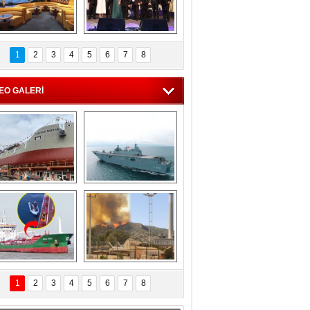
C'den 55 milyon 
5. Bosphorus Ship 
roluk turizm geliri 
Brokers Dinner, 
1
2
3
4
5
6
7
8
müjdesi
İstanbul’da yapıldı
EO GALERİ
eksan Tersanesi, 
TCG Anadolu, 
Başaran Bayrak 
tersane teknik 
tankerini suya 
seyrini tamamladı
indirdi
Göçmenlerin 
Milas’taki yangın 
imdadına Türk 
yeniden termik 
1
2
3
4
5
6
7
8
hipli MINA DENIZ 
santrallere doğru 
yetişti
ilerliyor