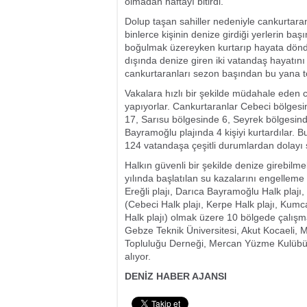
olmadan haftayı bitirdi.
Dolup taşan sahiller nedeniyle cankurtaranl
binlerce kişinin denize girdiği yerlerin ba
boğulmak üzereyken kurtarıp hayata döndür
dışında denize giren iki vatandaş hayatı
cankurtaranları sezon başından bu yana top
Vakalara hızlı bir şekilde müdahale eden 
yapıyorlar. Cankurtaranlar Cebeci bölges
17, Sarısu bölgesinde 6, Seyrek bölgesin
Bayramoğlu plajında 4 kişiyi kurtardılar.
124 vatandaşa çeşitli durumlardan dolayı s
Halkın güvenli bir şekilde denize girebilm
yılında başlatılan su kazalarını engelleme
Ereğli plajı, Darıca Bayramoğlu Halk plajı
(Cebeci Halk plajı, Kerpe Halk plajı, Kumca
Halk plajı) olmak üzere 10 bölgede çalışma 
Gebze Teknik Üniversitesi, Akut Kocaeli, 
Topluluğu Derneği, Mercan Yüzme Kulübü
alıyor.
DENİZ HABER AJANSI