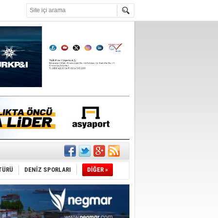
°C
ldi!
TÜRÜ
DENİZ SPORLARI
DİĞER »
da
üldü