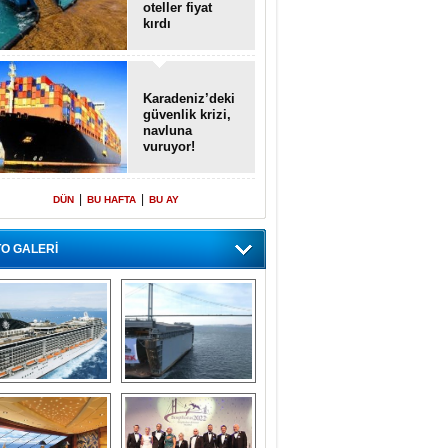
oteller fiyat
kırdı
Karadeniz’deki
güvenlik krizi,
navluna
vuruyor!
|
|
DÜN
BU HAFTA
BU AY
O GALERİ
emi içinde gemi” 
Dünyada tek! 
konsepti ile MSC 
Denizaltı yüzer 
Splendida
havuzu intikal 
seyrine başladı