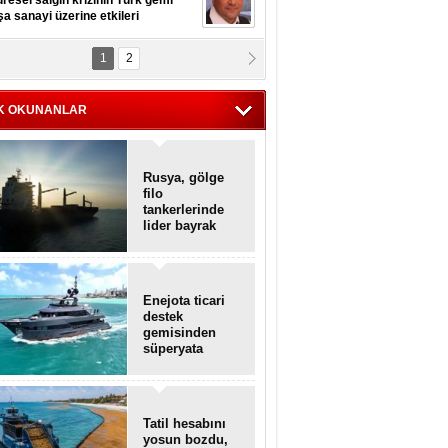
resel salgın krizinin Türk gemi
şa sanayi üzerine etkileri
1
2
pt. MESUT AZMİ GÖKSOY
lavuz kaptan kardeşlerime
hafen...
K OKUNANLAR
Rusya, gölge
filo
tankerlerinde
lider bayrak
konumunda
Enejota ticari
destek
gemisinden
süperyata
dönüştürüldü
Tatil hesabını
yosun bozdu,