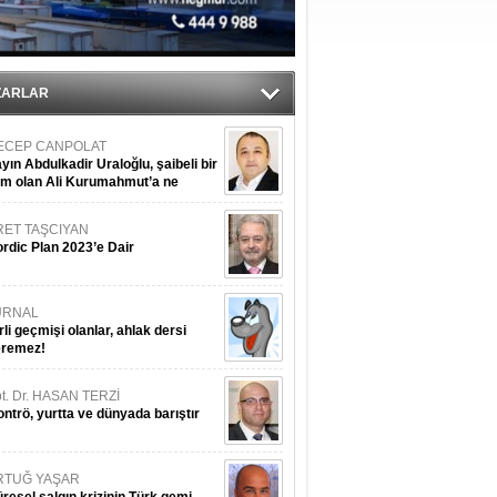
ıtlama!
’
ZARLAR
ECEP CANPOLAT
yın Abdulkadir Uraloğlu, şaibeli bir
im olan Ali Kurumahmut’a ne
nışıyorsunuz?
RET TAŞCIYAN
rdic Plan 2023’e Dair
URNAL
rli geçmişi olanlar, ahlak dersi
eremez!
t. Dr. HASAN TERZİ
ntrö, yurtta ve dünyada barıştır
RTUĞ YAŞAR