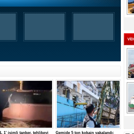
MS
eu
VİD
Ç
sa
 1' isimli tanker, tehlikeyi
Gemide 5 ton kokain yakalandı: