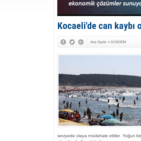
Kocaeli'de can kaybı o
Ana Sayfa
»
GÜNDEM
seviyede olaya müdahale ettiler. Yoğun bi