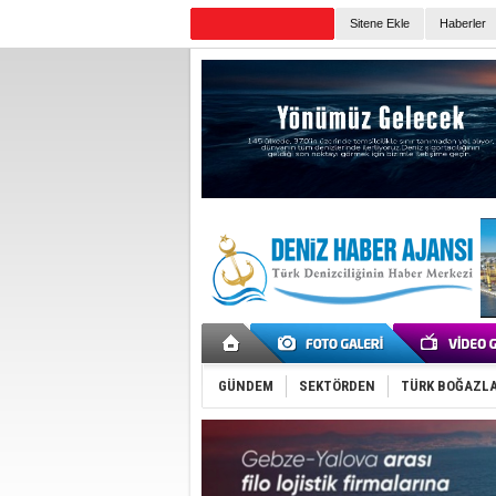
TURKISH MARITIME
Sitene Ekle
Haberler
Günün Haberleri
GÜNDEM
SEKTÖRDEN
TÜRK BOĞAZLA