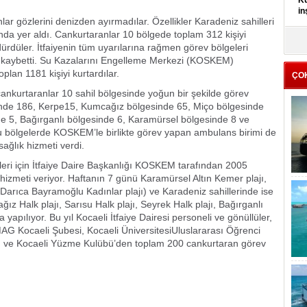
Kü
in
ar gözlerini denizden ayırmadılar. Özellikler Karadeniz sahilleri
şında yer aldı. Cankurtaranlar 10 bölgede toplam 312 kişiyi
K
düler. İtfaiyenin tüm uyarılarına rağmen görev bölgeleri
Kı
nı kaybetti. Su Kazalarını Engelleme Merkezi (KOSKEM)
it
lan 1181 kişiyi kurtardılar.
ÇO
cankurtaranlar 10 sahil bölgesinde yoğun bir şekilde görev
inde 186, Kerpe15, Kumcağız bölgesinde 65, Miço bölgesinde
de 5, Bağırganlı bölgesinde 6, Karamürsel bölgesinde 8 ve
 Bu bölgelerde KOSKEM’le birlikte görev yapan ambulans birimi de
ağlık hizmeti verdi.
eleri için İtfaiye Daire Başkanlığı KOSKEM tarafından 2005
 hizmeti veriyor. Haftanın 7 günü Karamürsel Altın Kemer plajı,
, Darıca Bayramoğlu Kadınlar plajı) ve Karadeniz sahillerinde ise
ğız Halk plajı, Sarısu Halk plajı, Seyrek Halk plajı, Bağırganlı
yapılıyor. Bu yıl Kocaeli İtfaiye Dairesi personeli ve gönüllüler,
MAG Kocaeli Şubesi, Kocaeli ÜniversitesiUluslararası Öğrenci
 ve Kocaeli Yüzme Kulübü’den toplam 200 cankurtaran görev