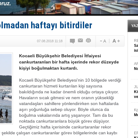
Türkiye’den Karadeniz'deki gemicilik faaliyetlerine kıs
‘14. Olympos Regatta’ başlıyor
Taksi Botlar, 50 yıldır Marmaris’in mavi sularında
TÜRKLİM Başkanı Hamdi Erçelik’ten ‘Çözüm Anahtarı
lmadan haftayı bitirdiler
SOCAR da MSC Tiger’a katıldı!
YA
R
07.08.2018 11:18
Sa
is
Kocaeli Büyükşehir Belediyesi İtfaiyesi
da
cankurtaranları bir hafta içerinde rekor düzeyde
A
kişiyi boğulmaktan kurtardı.
No
Kocaeli Büyükşehir Belediyesi’nin 10 bölgede verdiği
cankurtaran hizmeti kurtarılan kişi sayısına
J
bakıldığında ne kadar önemli olduğu ortaya çıkıyor.
Ki
v
Havaların sıcak gitmesi ve nem oranın yüksekliği
vatandaşları sahillere yönlendirirken son haftalarda
aşırı yoğunluğa sebep oluyor. Böyle olunca da
Kp
boğulma vakalarında artış yaşanıyor. Tam da bu
Mo
noktada cankurtaranlara büyük görev düşüyor.
Geçtiğimiz hafta içerisinde cankurtaranlar rekor
r şekilde çalışan cankurtaranlar görev bölgelerinde can kaybı
E