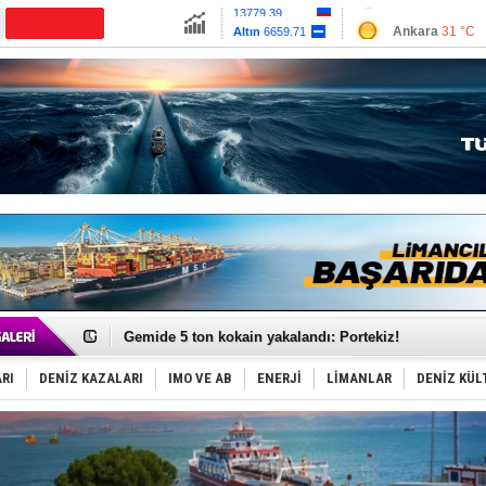
13779.39
Ankara
31 °C
CANLI YAYIN
Altın
6659.71
İzmir
36 °C
Dolar
47.6791
Antalya
33 °C
Euro
55.1258
Muğla
33 °C
Çanakkale
30 
Dron saldırısına uğrayan Türk gemisi, Samsun'a getiri
'REGAL 1' isimli tanker, tehlikeyi atlattı!
Gemide 5 ton kokain yakalandı: Portekiz!
Yakıt barcı filosuna 2 yeni gemi katıldı
Rus İHA’ları, Alman gemisini vurdu!
RI
DENİZ KAZALARI
IMO VE AB
ENERJİ
LİMANLAR
DENİZ KÜL
Karadeniz’deki güvenlik krizi, navluna vuruyor!
Tatil hesabını yosun bozdu, oteller fiyat kırdı
Rusya, gölge filo tankerlerinde lider bayrak konumun
Enejota ticari destek gemisinden süperyata dönüştür
Denizcilik sektörü, Alsancak Limanı’ndan memnun