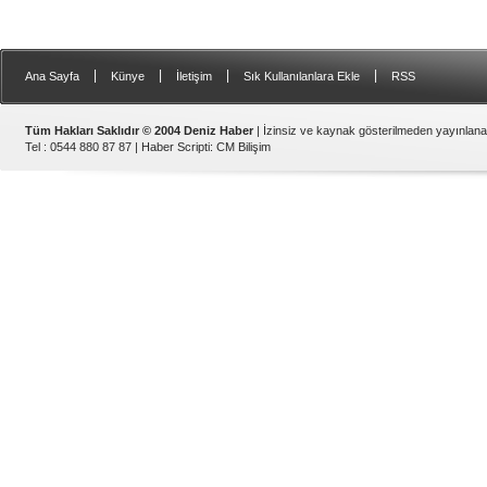
Gemi Geri Dönüşüm Yönetm
özellikle özellikle kıyı şerid
ilişkin hükümlere uymadığ
listesinden çıkarıld
|
|
|
|
Ana Sayfa
Künye
İletişim
Sık Kullanılanlara Ekle
RSS
Tüm Hakları Saklıdır © 2004 Deniz Haber
| İzinsiz ve kaynak gösterilmeden yayınlan
Tel : 0544 880 87 87 |
Haber Scripti
:
CM Bilişim