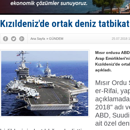
Kızıldeniz'de ortak deniz tatbikat
Ana Sayfa
»
GÜNDEM
25.07.2018 1
Mısır ordusu ABD,
Arap Emirlikleri'n
Kızıldeniz'de orta
açıkladı.
Mısır Ordu
er-Rifai, yap
açıklamada,
2018" adı ve
ABD, Suudi
ait özel den