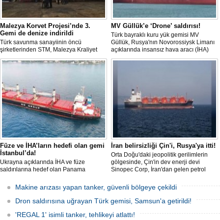
Malezya Korvet Projesi’nde 3.
MV Güllük’e ‘Drone’ saldırısı!
Gemi de denize indirildi
Türk bayraklı kuru yük gemisi MV
Türk savunma sanayiinin öncü
Güllük, Rusya'nın Novorossiysk Limanı
şirketlerinden STM, Malezya Kraliyet
açıklarında insansız hava aracı (İHA)
Donanması için inşa ettiği üç korvetlik
saldırısına uğradı.
projede son gemiyi de denize indirdi.
İnsansız cankurtaran ih
BlueForge kazan
Denizcilik teknolojileri alanı
gösteren, merkezi İstanbul’
ve Ar-Ge faaliyetlerinin
Füze ve İHA’ların hedefi olan gemi
İran belirsizliği Çin'i, Rusya'ya itti!
bölümünü ise Trabzon’da
İstanbul’da!
BlueForge, ResQR ins
Orta Doğu'daki jeopolitik gerilimlerin
cankurtaran sistemi ihales
Ukrayna açıklarında İHA ve füze
gölgesinde, Çin'in dev enerji devi
saldırılarına hedef olan Panama
Sinopec Corp, İran'dan gelen petrol
bayraklı ticari kuru yük gemisi ’M/V Lady
akışındaki belirsizlikler nedeniyle
Zehma’, hasarlı şekilde İstanbul
rotasını Rusya'ya çevirdi. Dünyanın en
Makine arızası yapan tanker, güvenli bölgeye çekildi
Boğazı’ndan geçişini tamamladı.
büyük rafine şirketlerinden biri olan
Sinopec, İran'la yaşanan 'savaş'
Dron saldırısına uğrayan Türk gemisi, Samsun'a getirildi!
bahanesiyle daralan arzı telafi etmek
için Uzak Doğu Rus petrolüne
'REGAL 1' isimli tanker, tehlikeyi atlattı!