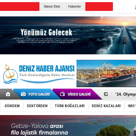
Sitene Ekle
Haberler
Günün Haberleri
Denizcilik
Türkiye’den
‘14. Olymp
Taksi Botla
TÜRKLİM Ba
GÜNDEM
SEKTÖRDEN
TÜRK BOĞAZLARI
DENİZ KAZALARI
IMO 
SOCAR da M
Türkiye'nin
Dünyanın e
Hürmüz’de
Rusya'nın g