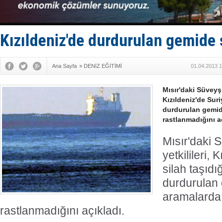
Keşfedildi
D-Marin, A
Van’da inş
ASEAN ilk 
Kızıldeniz'de durdurulan gemide 
TAYK - Eke
Ana Sayfa
»
DENİZ EĞİTİMİ
01.04.2013 1
Mısır'daki Süveyş 
Kızıldeniz'de Suri
durdurulan gemid
rastlanmadığını a
Mısır'daki 
yetkilileri, 
silah taşıdı
durdurulan
aramalarda 
rastlanmadığını açıkladı.