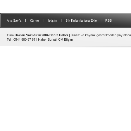
|
|
|
|
Ana Sayfa
Künye
İletişim
Sık Kullanılanlara Ekle
RSS
Tüm Hakları Saklıdır © 2004 Deniz Haber
| İzinsiz ve kaynak gösterilmeden yayınlan
Tel : 0544 880 87 87 |
Haber Scripti
:
CM Bilişim