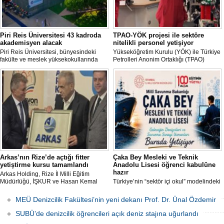
Piri Reis Üniversitesi 43 kadroda
TPAO-YÖK projesi ile sektöre
akademisyen alacak
nitelikli personel yetişiyor
Piri Reis Üniversitesi, bünyesindeki
Yükseköğretim Kurulu (YÖK) ile Türkiye
fakülte ve meslek yüksekokullarında
Petrolleri Anonim Ortaklığı (TPAO)
görevlendirilmek üzere toplam 43
arasında imzalanan protokolle hayata
akademisyen alımı yapacağını duyurdu.
geçirilen "Açık Deniz Teknolojisi"
Başvurular 10 Ağustos 2026 tarihine
programları sektöre nitelikli personel
kadar devam edecek.
yetiştiriyor.
Arkas’nın Rize’de açtığı fitter
Çaka Bey Mesleki ve Teknik
yetiştirme kursu tamamlandı
Anadolu Lisesi öğrenci kabulüne
hazır
Arkas Holding, Rize İl Milli Eğitim
Müdürlüğü, İŞKUR ve Hasan Kemal
Türkiye’nin “sektör içi okul” modelindeki
Yardımcı MTAL iş birliği ile açılan Gemi
öncü uygulamalarından Millî Savunma
Tamir Ustası (Fitter) Yetiştirme Kursu’
Bakanlığı Çaka Bey Mesleki ve Teknik
MEÜ Denizcilik Fakültesi’nin yeni dekanı Prof. Dr. Ünal Özdemir
tamamlandı. Kursu başarıyla
Anadolu Lisesi, ilk öğrencilerini kabul
tamamlayıp sınavı geçecek adaylar
etmeye hazırlanıyor.
SUBÜ’de denizcilik öğrencileri açık deniz stajına uğurlandı
Arkas Deniz Ticaret Filosu’nda görev