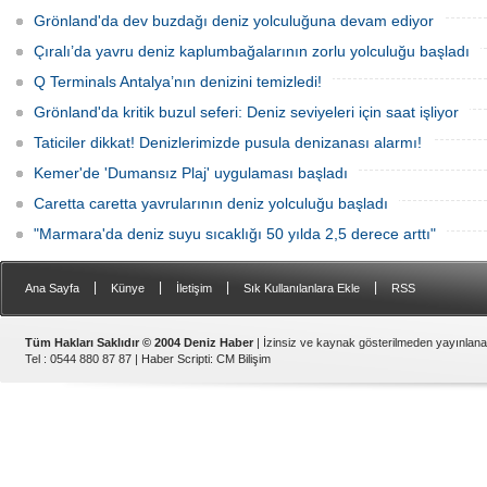
Grönland'da dev buzdağı deniz yolculuğuna devam ediyor
Çıralı’da yavru deniz kaplumbağalarının zorlu yolculuğu başladı
Q Terminals Antalya’nın denizini temizledi!
Grönland'da kritik buzul seferi: Deniz seviyeleri için saat işliyor
Taticiler dikkat! Denizlerimizde pusula denizanası alarmı!
Kemer'de 'Dumansız Plaj' uygulaması başladı
Caretta caretta yavrularının deniz yolculuğu başladı
"Marmara'da deniz suyu sıcaklığı 50 yılda 2,5 derece arttı"
|
|
|
|
Ana Sayfa
Künye
İletişim
Sık Kullanılanlara Ekle
RSS
Tüm Hakları Saklıdır © 2004 Deniz Haber
| İzinsiz ve kaynak gösterilmeden yayınlan
Tel : 0544 880 87 87 |
Haber Scripti
:
CM Bilişim