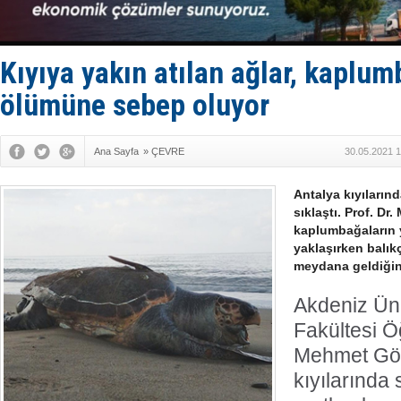
İstanbul v
TEKNOFEST 
Tersane işç
İngiliz akt
Kıyıya yakın atılan ağlar, kaplum
FESCO, Kar
ölümüne sebep oluyor
Ana Sayfa
»
ÇEVRE
30.05.2021 1
Antalya kıyıların
sıklaştı. Prof. D
kaplumbağaların 
yaklaşırken balık
meydana geldiğini
Akdeniz Üni
Fakültesi Ö
Mehmet Gök
kıyılarında