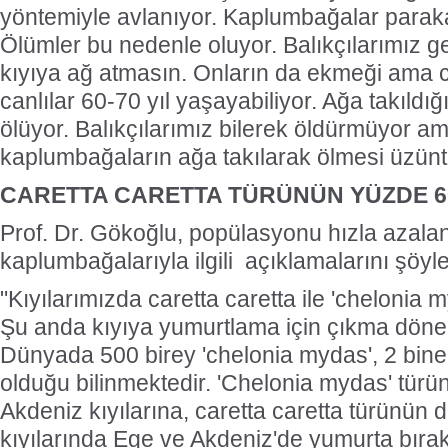
yöntemiyle avlanıyor. Kaplumbağalar parakat
Ölümler bu nedenle oluyor. Balıkçılarımız ge
kıyıya ağ atmasın. Onların da ekmeği ama ca
canlılar 60-70 yıl yaşayabiliyor. Ağa takıld
ölüyor. Balıkçılarımız bilerek öldürmüyor am
kaplumbağaların ağa takılarak ölmesi üzüntü
CARETTA CARETTA TÜRÜNÜN YÜZDE 60
Prof. Dr. Gökoğlu, popülasyonu hızla azala
kaplumbağalarıyla ilgili açıklamalarını şöyl
"Kıyılarımızda caretta caretta ile 'chelonia m
Şu anda kıyıya yumurtlama için çıkma döne
Dünyada 500 birey 'chelonia mydas', 2 bine 
olduğu bilinmektedir. 'Chelonia mydas' türü
Akdeniz kıyılarına, caretta caretta türünün 
kıyılarında Ege ve Akdeniz'de yumurta bırak