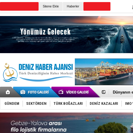
TURKISH MARITIME
Sitene Ekle
Haberler
CANLI YAYIN
Günün Haberleri
SOCAR da M
Türkiye'nin
Dünyanın e
Hürmüz’de
Rusya'nın g
GÜNDEM
SEKTÖRDEN
TÜRK BOĞAZLARI
DENİZ KAZALARI
IMO 
Keşfedildi
D-Marin, A
Van’da inş
ASEAN ilk 
TAYK - Eke