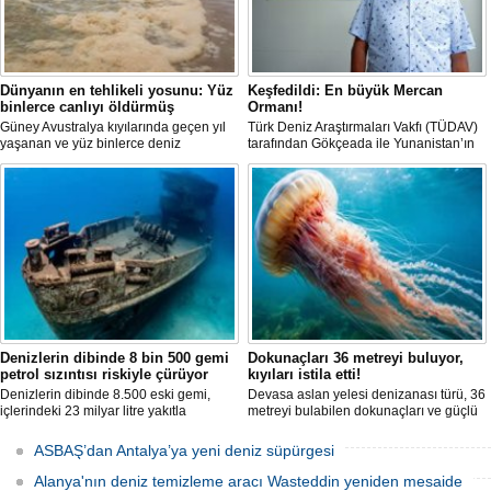
Dünyanın en tehlikeli yosunu: Yüz
Keşfedildi: En büyük Mercan
binlerce canlıyı öldürmüş
Ormanı!
Güney Avustralya kıyılarında geçen yıl
Türk Deniz Araştırmaları Vakfı (TÜDAV)
yaşanan ve yüz binlerce deniz
tarafından Gökçeada ile Yunanistan’ın
canlısının ölümüne yol açan çevre
Semadirek Adası arasında yürütülen
felaketinin arkasındaki yosun türü
araştırmada, Türkiye kara sularında 70
incelendi. Araştırmacılar, söz konusu
ila 120 metre derinlikte ve 2
mikroalgin bugüne kadar incelenen
kilometreden fazla uzunlukta, Ege
türler arasında en zehirli örnek
Denizi’ndeki en büyük mercan ormanı
olduğunu ortaya çıkardı.
keşfedildi.
Denizlerin dibinde 8 bin 500 gemi
Dokunaçları 36 metreyi buluyor,
petrol sızıntısı riskiyle çürüyor
kıyıları istila etti!
Denizlerin dibinde 8.500 eski gemi,
Devasa aslan yelesi denizanası türü, 36
içlerindeki 23 milyar litre yakıtla
metreyi bulabilen dokunaçları ve güçlü
paslanıyor. Bilim insanları, bu
zehriyle kıyıları istila etti. Uzmanlar,
enkazlardan olası petrol sızıntılarının
akıntıların bu olağan dışı yoğunluğa
ASBAŞ’dan Antalya’ya yeni deniz süpürgesi
deniz ekosistemleri için büyük bir tehdit
neden olduğunu belirtiyor.
oluşturduğunu belirtiyor.
Alanya'nın deniz temizleme aracı Wasteddin yeniden mesaide