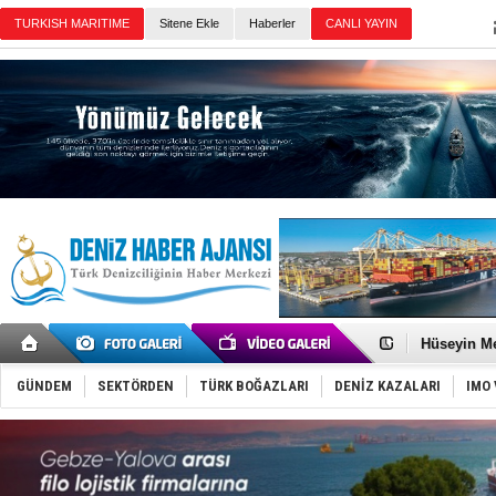
TURKISH MARITIME
Sitene Ekle
Haberler
CANLI YAYIN
Günün Haberleri
Dünyanın e
Türk Loydu
Hüseyin Me
Hat-San Te
Med Marine
GÜNDEM
SEKTÖRDEN
TÜRK BOĞAZLARI
DENİZ KAZALARI
IMO 
KOSDER’den
Kalyoncu’da
Tekne, su a
Bacasında 
Dışişleri B