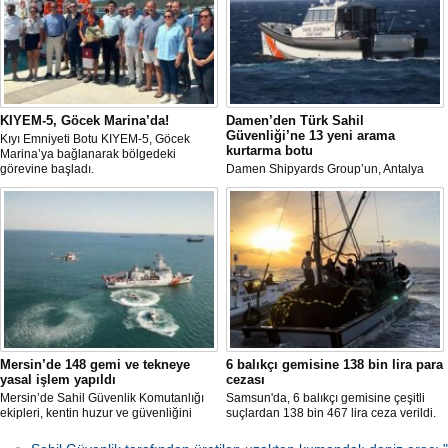
KIYEM-5, Göcek Marina’da!
Damen’den Türk Sahil
Güvenliği’ne 13 yeni arama
Kıyı Emniyeti Botu KIYEM-5, Göcek
kurtarma botu
Marina’ya bağlanarak bölgedeki
görevine başladı.
Damen Shipyards Group’un, Antalya
Serbest Bölgesi’ndeki stratejik üretim
üssü olan Damen Antalya, Türk Sahil
Güvenliği için kolları sıvıyor.
Mersin’de 148 gemi ve tekneye
6 balıkçı gemisine 138 bin lira para
yasal işlem yapıldı
cezası
Mersin’de Sahil Güvenlik Komutanlığı
Samsun'da, 6 balıkçı gemisine çeşitli
ekipleri, kentin huzur ve güvenliğini
suçlardan 138 bin 467 lira ceza verildi.
sağlamak amacıyla 2025 yılının ilk 5
ayında 7 bin 783 saat görev yaptı.