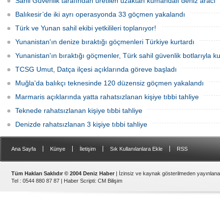
Sahil Güvenlik tarafından üretilen uzaktan kumandalı deniz arac
Denetimlerde 2 bin 549 gemi ve tekne
kontrol edilirken, kurallara uymayan
Balıkesir’de iki ayrı operasyonda 33 göçmen yakalandı
148’ine yasal işlem uygulandı.
Türk ve Yunan sahil ekibi yetkilileri toplanıyor!
Yunanistan'ın denize bıraktığı göçmenleri Türkiye kurtardı
Yunanistan'ın bıraktığı göçmenler, Türk sahil güvenlik botlarıyla kur
TCSG Umut, Datça ilçesi açıklarında göreve başladı
Muğla'da balıkçı teknesinde 120 düzensiz göçmen yakalandı
Marmaris açıklarında yatta rahatsızlanan kişiye tıbbi tahliye
Teknede rahatsızlanan kişiye tıbbi tahliye
Denizde rahatsızlanan 3 kişiye tıbbi tahliye
|
|
|
|
Ana Sayfa
Künye
İletişim
Sık Kullanılanlara Ekle
RSS
Tüm Hakları Saklıdır © 2004 Deniz Haber
| İzinsiz ve kaynak gösterilmeden yayınlan
Tel : 0544 880 87 87 |
Haber Scripti
:
CM Bilişim