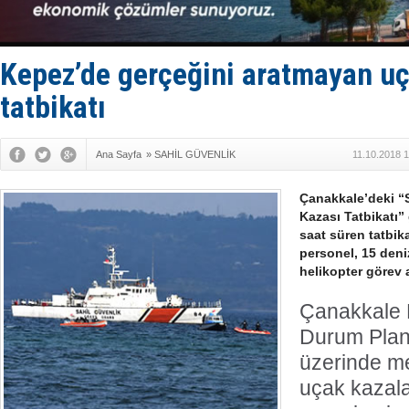
Depo ve tek
Kruvaziyer 
SES Yacht
Kargıcak K
Kepez’de gerçeğini aratmayan uç
Denizlerin 
tatbikatı
Ana Sayfa
»
SAHİL GÜVENLİK
11.10.2018 
Çanakkale’deki 
Kazası Tatbikatı”
saat süren tatbik
personel, 15 deniz
helikopter görev a
Çanakkale 
Durum Plan
üzerinde m
uçak kazalar