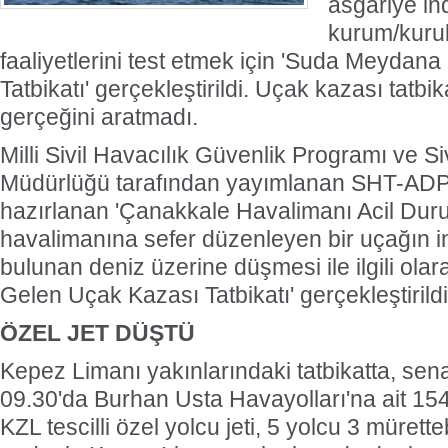
asgariye in
kurum/kuru
faaliyetlerini test etmek için 'Suda Meyda
Tatbikatı' gerçekleştirildi. Uçak kazası tatbi
gerçeğini aratmadı.
Milli Sivil Havacılık Güvenlik Programı ve Si
Müdürlüğü tarafından yayımlanan SHT-ADP T
hazırlanan 'Çanakkale Havalimanı Acil Dur
havalimanına sefer düzenleyen bir uçağın in
bulunan deniz üzerine düşmesi ile ilgili ol
Gelen Uçak Kazası Tatbikatı' gerçekleştirildi
ÖZEL JET DÜŞTÜ
Kepez Limanı yakınlarındaki tatbikatta, sen
09.30'da Burhan Usta Havayolları'na ait 154
KZL tescilli özel yolcu jeti, 5 yolcu 3 mürette