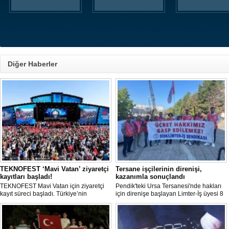
Diğer Haberler
TEKNOFEST ‘Mavi Vatan’ ziyaretçi
Tersane işçilerinin direnişi,
kayıtları başladı!
kazanımla sonuçlandı
TEKNOFEST Mavi Vatan için ziyaretçi
Pendik'teki Ursa Tersanesi'nde hakları
kayıt süreci başladı. Türkiye’nin
için direnişe başlayan Limter-İş üyesi 8
denizcilik ve savunma teknolojilerine
işçinin mücadelesi sonuç verdi. İşveren,
odaklanan etkinliği, 20-23 Ağustos
arabulucu görüşmesinde tüm
tarihleri arasında Gölcük Tersanesi
alacakların ödenmesini kabul etti.
Komutanlığı’nda gerçekleştirilecek.
Sendika, sözlerin tutulmaması halinde