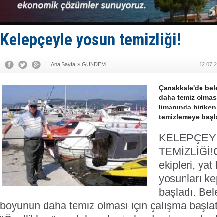
Derince, I
Tüpraş, ha
İTU AUV, D
LNG taşıma
Kelepçeyle yosun temizliği!
PROYAD, yat
Ana Sayfa
»
GÜNDEM
12.07.2
Çanakkale'de bel
daha temiz olması
limanında biriken
temizlemeye başl
KELEPÇEY
TEMİZLİĞİ!
ekipleri, yat
yosunları k
başladı.
Bele
boyunun daha temiz olması için çalışma başlattı