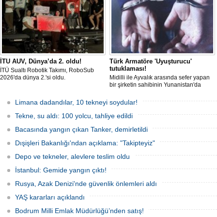
direnişin süreceğini açıkladı
İTU AUV, Dünya’da 2. oldu!
Türk Armatöre 'Uyuşturucu'
tutuklaması!
İTÜ Sualtı Robotik Takımı, RoboSub
2026'da dünya 2.'si oldu.
Midilli ile Ayvalık arasında sefer yapan
bir şirketin sahibinin Yunanistan'da
tutuklandığı bildirildi.
Limana dadandılar, 10 tekneyi soydular!
Tekne, su aldı: 100 yolcu, tahliye edildi
Bacasında yangın çıkan Tanker, demirletildi
Dışişleri Bakanlığı'ndan açıklama: "Takipteyiz"
Depo ve tekneler, alevlere teslim oldu
İstanbul: Gemide yangın çıktı!
Rusya, Azak Denizi'nde güvenlik önlemleri aldı
YAŞ kararları açıklandı
Bodrum Milli Emlak Müdürlüğü’nden satış!