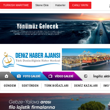
TURKISH MARITIME
Sitene Ekle
Haberler
CANLI YAYIN
Günün Haberleri
TEKNOFEST 
Tersane işç
İngiliz akt
FESCO, Kar
DESE, BIMC
GÜNDEM
SEKTÖRDEN
TÜRK BOĞAZLARI
DENİZ KAZALARI
IMO 
GİMBİRDER 
35 milyon T
İnsansız c
Yüzyıl son
Anadolu Te