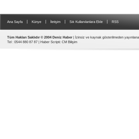
|
|
|
|
Ana Sayfa
Künye
İletişim
Sık Kullanılanlara Ekle
RSS
Tüm Hakları Saklıdır © 2004 Deniz Haber
| İzinsiz ve kaynak gösterilmeden yayınlan
Tel : 0544 880 87 87 |
Haber Scripti
:
CM Bilişim