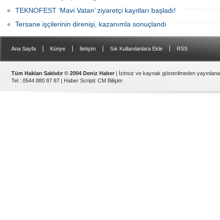
TEKNOFEST ‘Mavi Vatan’ ziyaretçi kayıtları başladı!
Tersane işçilerinin direnişi, kazanımla sonuçlandı
|
|
|
|
Ana Sayfa
Künye
İletişim
Sık Kullanılanlara Ekle
RSS
Tüm Hakları Saklıdır © 2004 Deniz Haber
| İzinsiz ve kaynak gösterilmeden yayınlan
Tel : 0544 880 87 87 |
Haber Scripti
:
CM Bilişim