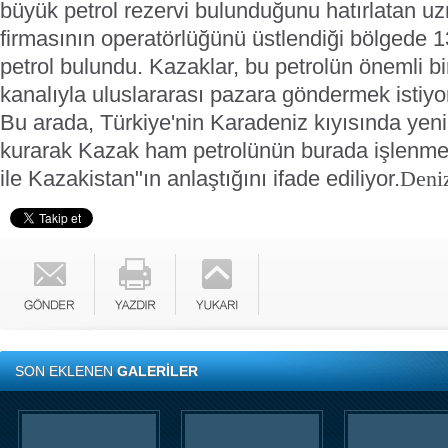
büyük petrol rezervi bulunduğunu hatırlatan uz
firmasının operatörlüğünü üstlendiği bölgede 1
petrol bulundu. Kazaklar, bu petrolün önemli b
kanalıyla uluslararası pazara göndermek istiyor
Bu arada, Türkiye'nin Karadeniz kıyısında yeni b
kurarak Kazak ham petrolünün burada işlenme
ile Kazakistan"ın anlaştığını ifade ediliyor.
Deni
SON EKLENEN
GALERİLER