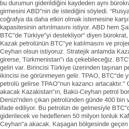
bu durumun giderildiğini kaydeden aynı bürok
girmesini ABD"nin de istediğini söyledi. “Rus
coğrafya da daha etkin olmak istemesine karş
kapasitesinin artırılmasını istiyor. ABD hem 
BTC"de Türkiye"yi destekliyor" diyen bürokrat
Kazak petrolünün BTC"ye katılmasını ve projen
Ceyhan olsun istiyoruz. Stratejik anlamda Kaza
girerse, Türkmenistan"ı da çekebileceğiz. BTC"d
geliri var. Birincisi Türkiye üzerinden taşınan p
ikincisi ise görünmeyen gelir. TPAO, BTC"de 
petrolü gelirse TPAO"nun kazancı artacaktır."
akacak
Kazakistan"ın, Bakü-Ceyhan petrol bor
Denizi'nden çıkan petrolünden günde 400 bin va
ifade ediliyor.
Bu petrolün de gelmesiyle BTC"
giderilecek ve hedeflenen 50 milyon tonluk Ka
Ceyhan"a akacak. Kaşagan bölgesinde geçen yı