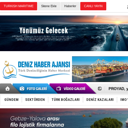
Sitene Ekle
Haberler
Günün Haberleri
İTU AUV, D
LNG taşıma
PROYAD, yat
Türkiye-Ir
Türk Armat
GÜNDEM
SEKTÖRDEN
TÜRK BOĞAZLARI
DENİZ KAZALARI
IMO 
Deniz turi
DÖDER, 28.
Fairline, T
Baltık Deni
Runit kubb