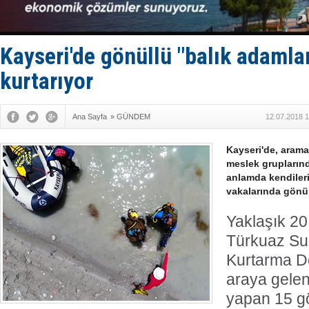
Limana dad
Türk Loydu
Hüseyin Me
Hat-San Te
Kayseri'de gönüllü "balık adamla
Med Marine
kurtarıyor
Ana Sayfa
»
GÜNDEM
12.07.2018 1
Kayseri'de, arama
meslek grupların
anlamda kendilerin
vakalarında gönül
Yaklaşık 20
Türkuaz Su 
Kurtarma D
araya gelen
yapan 15 g