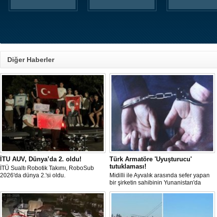
Diğer Haberler
İTU AUV, Dünya’da 2. oldu!
Türk Armatöre 'Uyuşturucu'
tutuklaması!
İTÜ Sualtı Robotik Takımı, RoboSub
2026'da dünya 2.'si oldu.
Midilli ile Ayvalık arasında sefer yapan
bir şirketin sahibinin Yunanistan'da
tutuklandığı bildirildi.