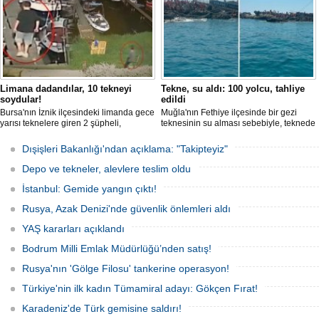
Limana dadandılar, 10 tekneyi
Tekne, su aldı: 100 yolcu, tahliye
soydular!
edildi
Bursa'nın İznik ilçesindeki limanda gece
Muğla'nın Fethiye ilçesinde bir gezi
yarısı teknelere giren 2 şüpheli,
teknesinin su alması sebebiyle, teknede
elektronik cihazlar ve değerli eşyalar
bulunan 100 yolcu tahliye edildi,
çaldı. Olay, güvenlik kameralarına
teknenin batmaması için bölgede
Dışişleri Bakanlığı'ndan açıklama: "Takipteyiz"
yansıdı, tekne sahiplerinin ihbarıyla
kurtarma çalışması başlatıldı.
jandarma inceleme başlattı.
Depo ve tekneler, alevlere teslim oldu
İstanbul: Gemide yangın çıktı!
Rusya, Azak Denizi'nde güvenlik önlemleri aldı
YAŞ kararları açıklandı
Bodrum Milli Emlak Müdürlüğü’nden satış!
Rusya'nın 'Gölge Filosu' tankerine operasyon!
Türkiye'nin ilk kadın Tümamiral adayı: Gökçen Fırat!
Karadeniz'de Türk gemisine saldırı!