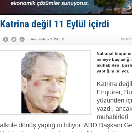
İTU AUV, D
LNG taşıma
PROYAD, yat
Türkiye-Ir
Katrina değil 11 Eylül içirdi
Türk Armat
Ana Sayfa
»
GÜNDEM
08.10.2
National Enquire
içmeye başladığı
muhabirleri, Bush
yaptığını biliyor.
Katrina değil
Enquirer, Bu
yüzünden iç
yazdı, anca
muhabirleri,
alkole dönüş yaptığını biliyor.
ABD Başkanı Ge