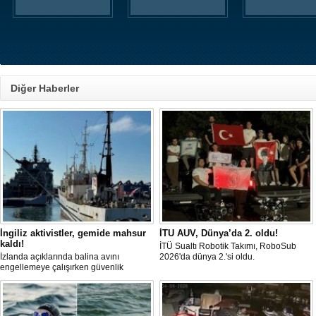
Diğer Haberler
İngiliz aktivistler, gemide mahsur
İTU AUV, Dünya’da 2. oldu!
kaldı!
İTÜ Sualtı Robotik Takımı, RoboSub
İzlanda açıklarında balina avını
2026'da dünya 2.'si oldu.
engellemeye çalışırken güvenlik
güçlerince durdurulan Bandero adlı
protesto gemisindeki 21 çevre aktivisti,
günlerdir gemiden çıkmalarına izin
verilmediğini ve temel haklarının ihlal