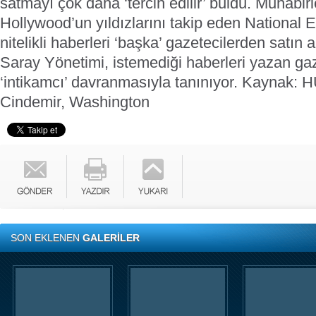
satmayı çok daha ‘tercih edilir’ buldu. Muhabir
Hollywood’un yıldızlarını takip eden National En
nitelikli haberleri ‘başka’ gazetecilerden satın al
Saray Yönetimi, istemediği haberleri yazan gaz
‘intikamcı’ davranmasıyla tanınıyor.
Kaynak: 
Cindemir, Washington
SON EKLENEN
GALERİLER