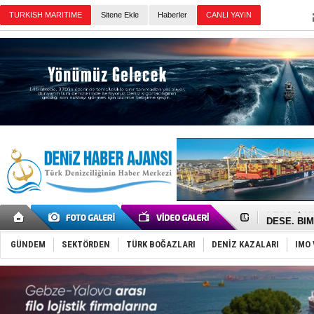
TURKISH MARITIME
Sitene Ekle
Haberler
CANLI YAYIN
Günün Haberleri
İngiliz akt
FESCO, Kar
DESE, BIMC
GİMBİRDER 
35 milyon T
GÜNDEM
SEKTÖRDEN
TÜRK BOĞAZLARI
DENİZ KAZALARI
IMO 
İnsansız c
Yüzyıl son
Anadolu Te
Derince, I
Tüpraş, ha