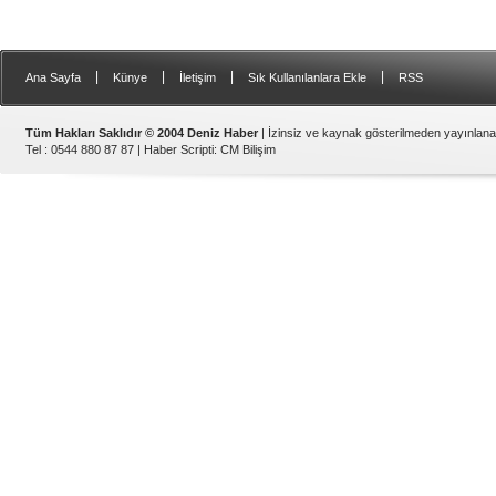
|
|
|
|
Ana Sayfa
Künye
İletişim
Sık Kullanılanlara Ekle
RSS
Tüm Hakları Saklıdır © 2004 Deniz Haber
| İzinsiz ve kaynak gösterilmeden yayınlan
Tel : 0544 880 87 87 |
Haber Scripti
:
CM Bilişim