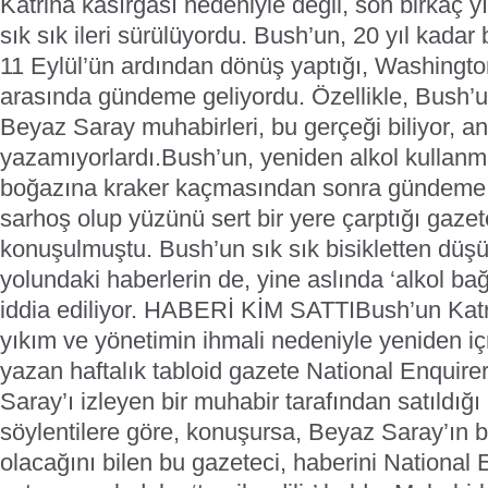
Katrina kasırgası nedeniyle değil, son birkaç yıl
sık sık ileri sürülüyordu. Bush’un, 20 yıl kadar
11 Eylül’ün ardından dönüş yaptığı, Washingto
arasında gündeme geliyordu. Özellikle, Bush’u
Beyaz Saray muhabirleri, bu gerçeği biliyor, a
yazamıyorlardı.
Bush’un, yeniden alkol kullanm
boğazına kraker kaçmasından sonra gündeme 
sarhoş olup yüzünü sert bir yere çarptığı gazet
konuşulmuştu. Bush’un sık sık bisikletten düşü
yolundaki haberlerin de, yine aslında ‘alkol bağ
iddia ediliyor.
HABERİ KİM SATTI
Bush’un Katr
yıkım ve yönetimin ihmali nedeniyle yeniden i
yazan haftalık tabloid gazete National Enquire
Saray’ı izleyen bir muhabir tarafından satıldığı 
söylentilere göre, konuşursa, Beyaz Saray’ın 
olacağını bilen bu gazeteci, haberini National