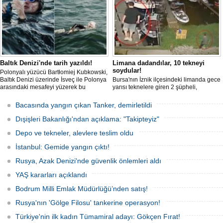
edildiğini öne sürdü. Mürettebatta iki
Britanyalı aktivist de bulunuyor.
Baltık Denizi'nde tarih yazıldı!
Limana dadandılar, 10 tekneyi
soydular!
Polonyalı yüzücü Bartłomiej Kubkowski,
Baltık Denizi üzerinde İsveç ile Polonya
Bursa'nın İznik ilçesindeki limanda gece
arasındaki mesafeyi yüzerek bu
yarısı teknelere giren 2 şüpheli,
başarının ilk örneği olarak tarihe geçti.
elektronik cihazlar ve değerli eşyalar
çaldı. Olay, güvenlik kameralarına
Bacasında yangın çıkan Tanker, demirletildi
yansıdı, tekne sahiplerinin ihbarıyla
jandarma inceleme başlattı.
Dışişleri Bakanlığı'ndan açıklama: "Takipteyiz"
Depo ve tekneler, alevlere teslim oldu
İstanbul: Gemide yangın çıktı!
Rusya, Azak Denizi'nde güvenlik önlemleri aldı
YAŞ kararları açıklandı
Bodrum Milli Emlak Müdürlüğü’nden satış!
Rusya'nın 'Gölge Filosu' tankerine operasyon!
Türkiye'nin ilk kadın Tümamiral adayı: Gökçen Fırat!