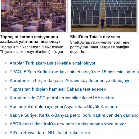
Tüpraş’ın karbon emisyonunu
Shell'den Total'e dev satış
azaltacak yatırımına imar onayı
Shell, Avrupa'daki yenilenebilir enerji
Tüpraş İzmir Rafinerisi'nin 462 milyon
portföyünü TotalEnergies'e sattığını
TL yatırımla kurmayı planladığı rüzgar
duyurdu.
ve güneş enerji santrali için hazırlanan
nazım ve uygulama imar planı
Araplar Türk akaryakıt şirketine ortak oluyor
değişiklikleri Çevre, Şehircilik ve İklim
Değişikliği Bakanlığı tarafından
TPAO, BP'nin Kerkük merkezli şirketinin yüzde 15 hissesini satın a
onaylandı.
Karadeniz’in hırçın dalgaları Arnavutköy’de enerjiye dönüşüyor
Tüpraş'tan hidrojen hamlesi: Sahada test edecek
Karadeniz'de CPC petrol terminaline ikinci İHA saldırısı
Rus petrol ürünleri için yeni Asya rotası Büyük Karimun
Irak ve Suriye, Kerkük-Banyas petrol boru hattını yeniden canland
ABD'li enerji devi Irak'ta dev petrol anlaşmasına imza atıyor
AB'nin Rusya'dan LNG ithalatı rekor kırdı