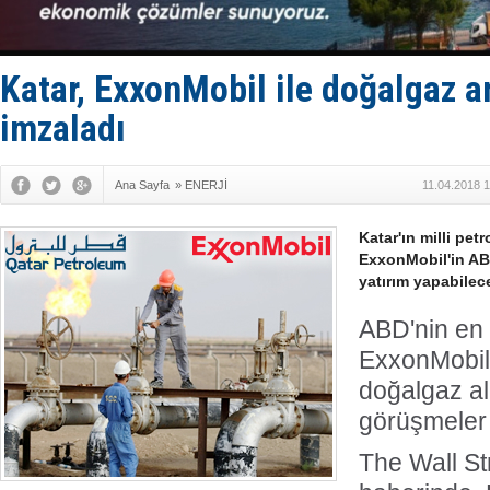
Van’da inş
ASEAN ilk 
TAYK - Eke
İstanbul v
Katar, ExxonMobil ile doğalgaz 
TEKNOFEST 
imzaladı
Ana Sayfa
»
ENERJİ
11.04.2018 
Katar'ın milli pet
ExxonMobil'in AB
yatırım yapabileceğ
ABD'nin en 
ExxonMobil 
doğalgaz al
görüşmeler y
The Wall St