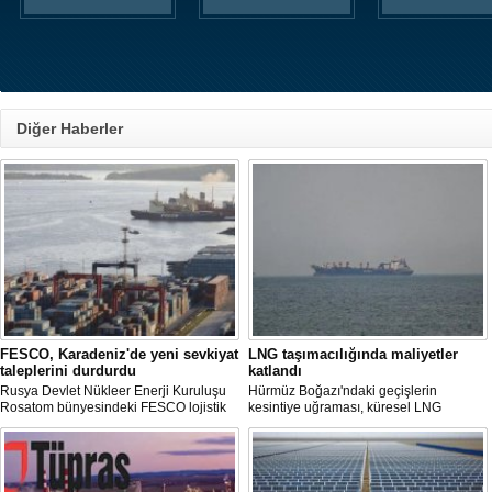
Diğer Haberler
FESCO, Karadeniz'de yeni sevkiyat
LNG taşımacılığında maliyetler
taleplerini durdurdu
katlandı
Rusya Devlet Nükleer Enerji Kuruluşu
Hürmüz Boğazı'ndaki geçişlerin
Rosatom bünyesindeki FESCO lojistik
kesintiye uğraması, küresel LNG
şirketi, Karadeniz üzerinden yapılacak
arzında aksamalara yol açarken sefer
sevkiyatlara ilişkin yeni taleplerin
sürelerini uzattı ve gemi kiralama ile
kabulünü geçici olarak durdurdu.
deniz yakıtı maliyetlerini 2022 enerji
krizinden bu yana en yüksek seviyelere
çıkardı.