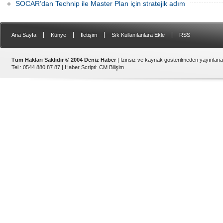
SOCAR’dan Technip ile Master Plan için stratejik adım
|
|
|
|
Ana Sayfa
Künye
İletişim
Sık Kullanılanlara Ekle
RSS
Tüm Hakları Saklıdır © 2004 Deniz Haber
| İzinsiz ve kaynak gösterilmeden yayınlan
Tel : 0544 880 87 87 |
Haber Scripti
:
CM Bilişim