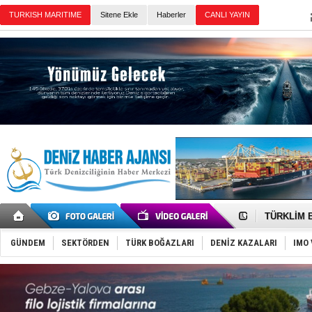
Sitene Ekle
Haberler
Günün Haberleri
‘14. Olymp
Taksi Botla
TÜRKLİM Ba
SOCAR da M
Türkiye'nin
GÜNDEM
SEKTÖRDEN
TÜRK BOĞAZLARI
DENİZ KAZALARI
IMO 
Dünyanın e
Hürmüz’de
Rusya'nın g
Keşfedildi
D-Marin, A