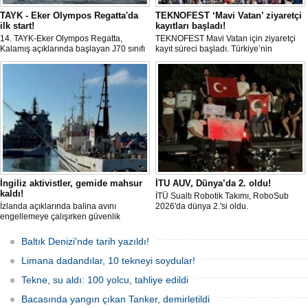
TAYK - Eker Olympos Regatta'da
TEKNOFEST ‘Mavi Vatan’ ziyaretçi
ilk start!
kayıtları başladı!
14. TAYK-Eker Olympos Regatta,
TEKNOFEST Mavi Vatan için ziyaretçi
Kalamış açıklarında başlayan J70 sınıfı
kayıt süreci başladı. Türkiye’nin
yarışlarıyla ilk startını verdi. İstanbul'u 10
denizcilik ve savunma teknolojilerine
gün boyunca yelken coşkusuyla
odaklanan etkinliği, 20-23 Ağustos
buluşturacak organizasyonun ilk
tarihleri arasında Gölcük Tersanesi
gününde 9 tekne rüzgârla buluştu.
Komutanlığı’nda gerçekleştirilecek.
İngiliz aktivistler, gemide mahsur
İTU AUV, Dünya’da 2. oldu!
kaldı!
İTÜ Sualtı Robotik Takımı, RoboSub
İzlanda açıklarında balina avını
2026'da dünya 2.'si oldu.
engellemeye çalışırken güvenlik
güçlerince durdurulan Bandero adlı
protesto gemisindeki 21 çevre aktivisti,
Baltık Denizi'nde tarih yazıldı!
günlerdir gemiden çıkmalarına izin
verilmediğini ve temel haklarının ihlal
Limana dadandılar, 10 tekneyi soydular!
edildiğini öne sürdü. Mürettebatta iki
Britanyalı aktivist de bulunuyor.
Tekne, su aldı: 100 yolcu, tahliye edildi
Bacasında yangın çıkan Tanker, demirletildi