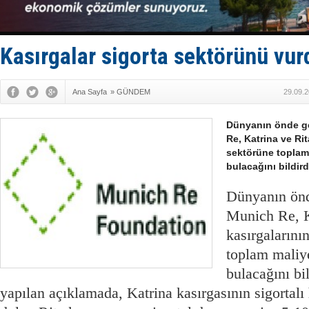
DESE, BIMC
GİMBİRDER 
35 milyon T
İnsansız c
Kasırgalar sigorta sektörünü vur
Yüzyıl son
Ana Sayfa
»
GÜNDEM
29.09.2
Dünyanın önde ge
Re, Katrina ve Rit
sektörüne toplam 
bulacağını bildird
Dünyanın önde
Munich Re, K
kasırgalarını
toplam maliye
bulacağını bi
yapılan açıklamada, Katrina kasırgasının sigortalı