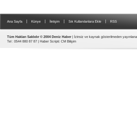
|
|
|
|
Ana Sayfa
Künye
İletişim
Sık Kullanılanlara Ekle
RSS
Tüm Hakları Saklıdır © 2004 Deniz Haber
| İzinsiz ve kaynak gösterilmeden yayınlan
Tel : 0544 880 87 87 |
Haber Scripti
:
CM Bilişim