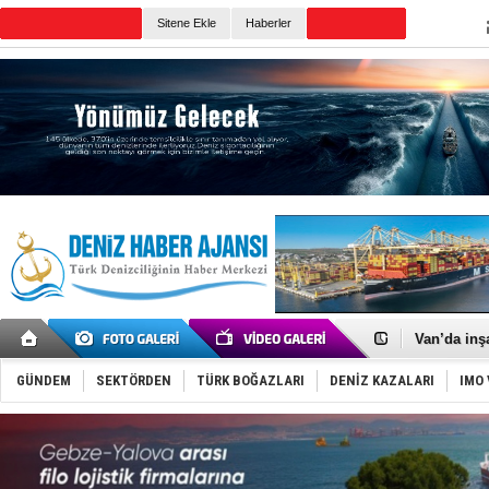
TURKISH MARITIME
Sitene Ekle
Haberler
CANLI YAYIN
Günün Haberleri
Keşfedildi
D-Marin, A
Van’da inş
ASEAN ilk 
TAYK - Eke
GÜNDEM
SEKTÖRDEN
TÜRK BOĞAZLARI
DENİZ KAZALARI
IMO 
İstanbul v
TEKNOFEST 
Tersane işç
İngiliz akt
FESCO, Kar