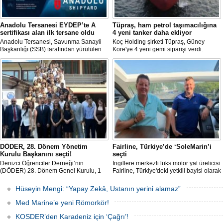
Anadolu Tersanesi EYDEP’te A
Tüpraş, ham petrol taşımacılığına
sertifikası alan ilk tersane oldu
4 yeni tanker daha ekliyor
Anadolu Tersanesi, Savunma Sanayii
Koç Holding şirketi Tüpraş, Güney
Başkanlığı (SSB) tarafından yürütülen
Kore'ye 4 yeni gemi siparişi verdi.
Endüstriyel Yetkinlik Değerlendirme ve
Toplam yatırım tutarı 370 milyon doları
Destekleme Programı
aşan, her biri yaklaşık 157.000 DWT
(EYDEP)kapsamında, A Sertifikası
taşıma kapasitesine sahip tankerlerin
almaya hak kazanan ilk tersane oldu.
2029 yılı içerisinde teslim alınması
planlanıyor.
DÖDER, 28. Dönem Yönetim
Fairline, Türkiye’de ‘SoleMarin’i
Kurulu Başkanını seçti!
seçti
Denizci Öğrenciler Derneği’nin
İngiltere merkezli lüks motor yat üreticisi
(DÖDER) 28. Dönem Genel Kurulu, 1
Fairline, Türkiye'deki yetkili bayisi olarak
Ağustos Cumartesi günü Türkiye Gemi
SoleMarin Yachting'i seçti.
Sanayicileri Birliği (GİSBİR) ev
Hüseyin Mengi: “Yapay Zekâ, Ustanın yerini alamaz”
sahipliğinde gerçekleştirildi.
Med Marine’e yeni Römorkör!
KOSDER’den Karadeniz için ‘Çağrı’!