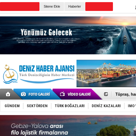
TURKISH MARITIME
Sitene Ekle
Haberler
CANLI YAYIN
Günün Haberleri
Anadolu Te
Derince, I
Tüpraş, ha
İTU AUV, D
LNG taşıma
GÜNDEM
SEKTÖRDEN
TÜRK BOĞAZLARI
DENİZ KAZALARI
IMO 
PROYAD, yat
Türkiye-Ir
Türk Armat
Deniz turi
DÖDER, 28.