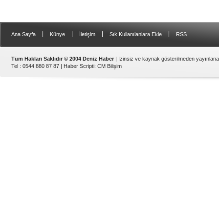
|
|
|
|
Ana Sayfa
Künye
İletişim
Sık Kullanılanlara Ekle
RSS
Tüm Hakları Saklıdır © 2004 Deniz Haber
| İzinsiz ve kaynak gösterilmeden yayınlan
Tel : 0544 880 87 87 |
Haber Scripti
:
CM Bilişim