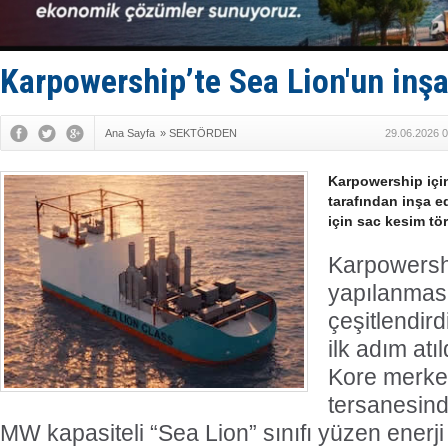
Fairline, T
Baltık Deni
Runit kubb
Limana dad
Karpowership’te Sea Lion'un inşa
Türk Loydu
Ana Sayfa
»
SEKTÖRDEN
29.06.2026 0
Karpowership iç
tarafından inşa e
için sac kesim tö
Karpowersh
yapılanmasıy
çeşitlendird
ilk adım atı
Kore merke
tersanesind
MW kapasiteli “Sea Lion” sınıfı yüzen enerji