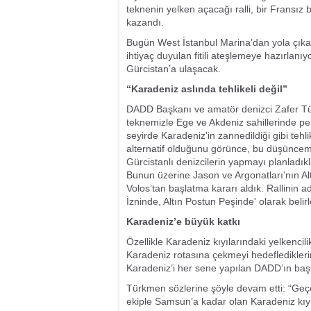
teknenin yelken açacağı ralli, bir Fransız bi
kazandı.
Bugün West İstanbul Marina’dan yola çıka
ihtiyaç duyulan fitili ateşlemeye hazırlanı
Gürcistan’a ulaşacak.
“Karadeniz aslında tehlikeli değil”
DADD Başkanı ve amatör denizci Zafer Tür
teknemizle Ege ve Akdeniz sahillerinde pe
seyirde Karadeniz’in zannedildiği gibi tehli
alternatif olduğunu görünce, bu düşüncemi 
Gürcistanlı denizcilerin yapmayı planladıkl
Bunun üzerine Jason ve Argonatları’nın Alt
Volos’tan başlatma kararı aldık. Rallinin 
İzninde, Altın Postun Peşinde' olarak belirl
Karadeniz’e büyük katkı
Özellikle Karadeniz kıyılarındaki yelkencilik
Karadeniz rotasına çekmeyi hedefledikler
Karadeniz’i her sene yapılan DADD’ın başlıc
Türkmen sözlerine şöyle devam etti: “Geçen
ekiple Samsun’a kadar olan Karadeniz kıyıla