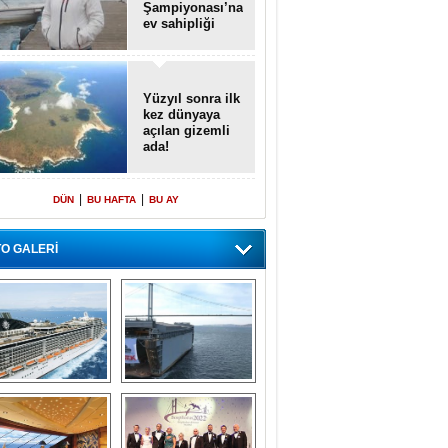
Şampiyonası’na
ev sahipliği
yapacak
Yüzyıl sonra ilk
kez dünyaya
açılan gizemli
ada!
|
|
DÜN
BU HAFTA
BU AY
O GALERİ
emi içinde gemi” 
Dünyada tek! 
konsepti ile MSC 
Denizaltı yüzer 
Splendida
havuzu intikal 
seyrine başladı