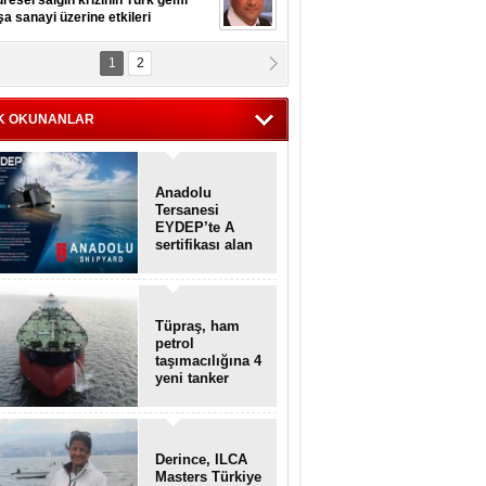
resel salgın krizinin Türk gemi
şa sanayi üzerine etkileri
1
2
pt. MESUT AZMİ GÖKSOY
lavuz kaptan kardeşlerime
hafen...
K OKUNANLAR
Anadolu
Tersanesi
EYDEP’te A
sertifikası alan
ilk tersane oldu
Tüpraş, ham
petrol
taşımacılığına 4
yeni tanker
daha ekliyor
Derince, ILCA
Masters Türkiye