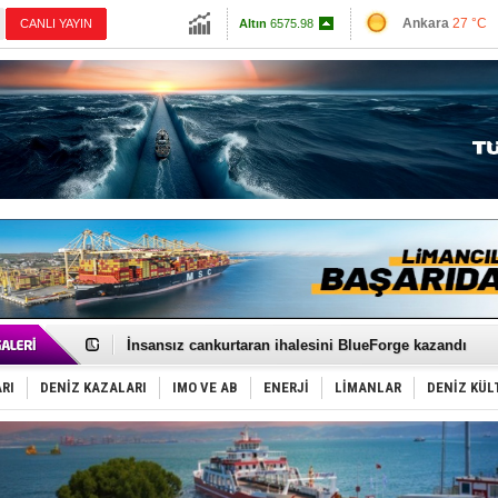
13945.18
Ankara
27 °C
CANLI YAYIN
Altın
6575.98
İzmir
28 °C
Dolar
47.7009
Antalya
33 °C
Euro
55.0012
Muğla
27 °C
Çanakkale
28 
GİMBİRDER gemi inşa yan sanayinin sorunlarını tartış
35 milyon TL'lik tekne projesinde karar çıktı
İnsansız cankurtaran ihalesini BlueForge kazandı
Yüzyıl sonra ilk kez dünyaya açılan gizemli ada!
Anadolu Tersanesi EYDEP’te A sertifikası alan ilk ter
RI
DENİZ KAZALARI
IMO VE AB
ENERJİ
LİMANLAR
DENİZ KÜL
Derince, ILCA Masters Türkiye Şampiyonası’na ev sah
Tüpraş, ham petrol taşımacılığına 4 yeni tanker daha 
İTU AUV, Dünya’da 2. oldu!
LNG taşımacılığında maliyetler katlandı
PROYAD, yat mürettebatı için yurt dışı harcı için düze