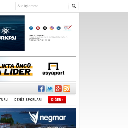
°C
tı
sane oldu
TÜRÜ
DENİZ SPORLARI
DİĞER »
ipliği yapacak
ekliyor
nleme istiyor