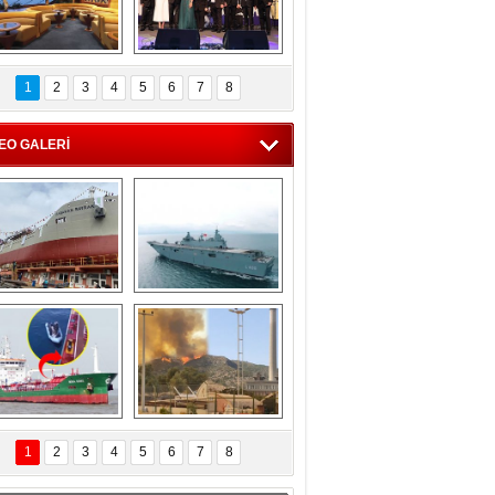
C'den 55 milyon 
5. Bosphorus Ship 
roluk turizm geliri 
Brokers Dinner, 
1
2
3
4
5
6
7
8
müjdesi
İstanbul’da yapıldı
EO GALERİ
eksan Tersanesi, 
TCG Anadolu, 
Başaran Bayrak 
tersane teknik 
tankerini suya 
seyrini tamamladı
indirdi
Göçmenlerin 
Milas’taki yangın 
imdadına Türk 
yeniden termik 
1
2
3
4
5
6
7
8
hipli MINA DENIZ 
santrallere doğru 
yetişti
ilerliyor