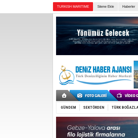
TURKISH MARITIME
Sitene Ekle
Haberler
Günün Haberleri
GÜNDEM
SEKTÖRDEN
TÜRK BOĞAZLA