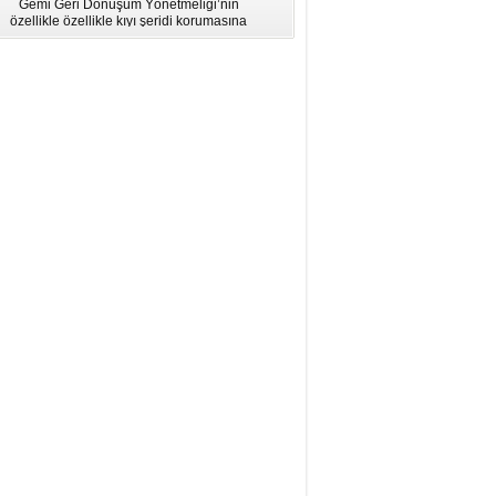
Gemi Geri Dönüşüm Yönetmeliği’nin
için Bölgesel Eğitim” Çalıştayı
özellikle özellikle kıyı şeridi korumasına
İstanbul'da düzenlendi.
ilişkin hükümlere uymadığı için AB
listesinden çıkarıldı.