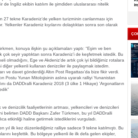
Kü
r de İngiliz ekibin katılım ile şimdiden uluslararası nitelik
in
K
n 27 tekne Karadeniz’de yelken turizminin canlanması için
Kı
yor. Yelkenler Karadeniz kıyılarını dolaştıktan sonra son olarak
it
ÇO
kmen, konuya ilişkin şu açıklamaları yaptı: “Eşim ve ben
k çok seyir yaptıktan sonra Karadeniz’i de keşfetmek istedik. Bu
keli olmadığını, Ege ve Akdeniz’de artık çok iyi bildiğimiz rotalara
diğer yelkenli kullanan denizciler ile paylaşmak istedim.
arı ve davet gönderdiği Altın Post Regattası’da bize fikir verdi.
ın Postu Yunan Mitolojisinin aslına uyarak ralliyi Yunanistan
adını da DADDralli Karadeniz 2018 (3 ülke 1 Hikaye) 'Argonatların
edik”
 ve denizcilik faaliyetlerinin artması, yelkencileri ve denizcileri
ini belirten DADD Başkanı Zafer Türkmen, bu yıl DADDralli
a etkinliği haline getirmek istediklerini vurguladı.
 yıl ilk kez düzenlediğimiz ralliye sadece 9 tekne katılmıştı. Bu
rını keşfettik. Bu bölgeye yelkenli ile ilk defa gelen ekipler,