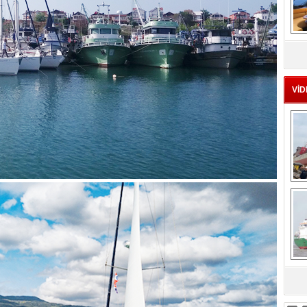
MS
eu
VİD
Ç
sa