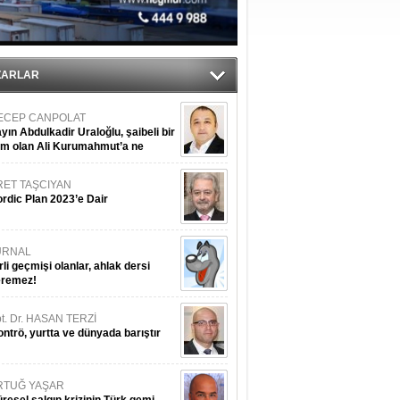
ZARLAR
ECEP CANPOLAT
yın Abdulkadir Uraloğlu, şaibeli bir
im olan Ali Kurumahmut’a ne
nışıyorsunuz?
RET TAŞCIYAN
rdic Plan 2023’e Dair
URNAL
rli geçmişi olanlar, ahlak dersi
eremez!
t. Dr. HASAN TERZİ
ntrö, yurtta ve dünyada barıştır
RTUĞ YAŞAR