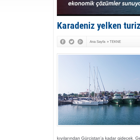
Karadeniz yelken turi
Ana Sayfa
»
TEKNE
kıyılarından Gürcistan’a kadar gidecek. G