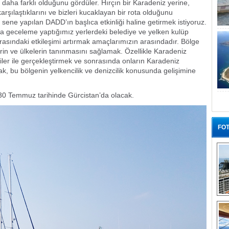
 daha farklı olduğunu gördüler. Hırçın bir Karadeniz yerine,
 karşılaştıklarını ve bizleri kucaklayan bir rota olduğunu
r sene yapılan DADD’ın başlıca etkinliği haline getirmek istiyoruz.
ada geceleme yaptığımız yerlerdeki belediye ve yelken kulüp
er arasındaki etkileşimi artırmak amaçlarımızın arasındadır. Bölge
lerin ve ülkelerin tanınmasını sağlamak. Özellikle Karadeniz
ciler ile gerçekleştirmek ve sonrasında onların Karadeniz
, bu bölgenin yelkencilik ve denizcilik konusunda gelişimine
 30 Temmuz tarihinde Gürcistan’da olacak.
FOT
“G