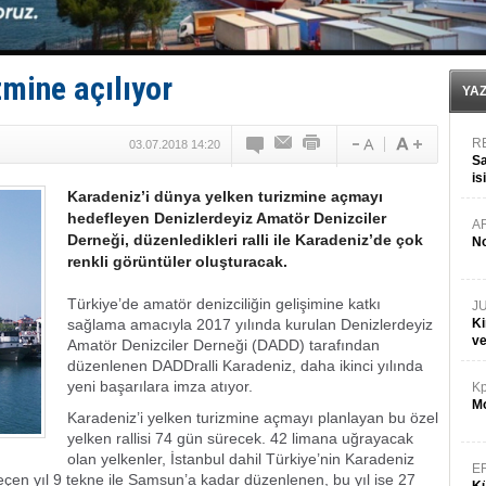
Türkiye-Irak enerji hattında yeni dönem başlıyor
Türk Armatöre 'Uyuşturucu' tutuklaması!
Deniz turizminde yeni ‘Ceza Rejimi’!
DÖDER, 28. Dönem Yönetim Kurulu Başkanını seçti!
zmine açılıyor
Fairline, Türkiye’de ‘SoleMarin’i seçti
YA
R
03.07.2018 14:20
Sa
is
Karadeniz’i dünya yelken turizmine açmayı
da
hedefleyen Denizlerdeyiz Amatör Denizciler
A
Derneği, düzenledikleri ralli ile Karadeniz’de çok
No
renkli görüntüler oluşturacak.
Türkiye’de amatör denizciliğin gelişimine katkı
J
sağlama amacıyla 2017 yılında kurulan Denizlerdeyiz
Ki
v
Amatör Denizciler Derneği (DADD) tarafından
düzenlenen DADDralli Karadeniz, daha ikinci yılında
yeni başarılara imza atıyor.
Kp
Mo
Karadeniz’i yelken turizmine açmayı planlayan bu özel
yelken rallisi 74 gün sürecek. 42 limana uğrayacak
olan yelkenler, İstanbul dahil Türkiye’nin Karadeniz
E
eçen yıl 9 tekne ile Samsun’a kadar düzenlenen, bu yıl ise 27