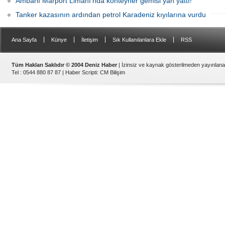
Ambarlı Marport Limanı'nda konteyner gemisi yan yattı!
Tanker kazasının ardından petrol Karadeniz kıyılarına vurdu
|
|
|
|
Ana Sayfa
Künye
İletişim
Sık Kullanılanlara Ekle
RSS
Tüm Hakları Saklıdır © 2004 Deniz Haber
| İzinsiz ve kaynak gösterilmeden yayınlan
Tel : 0544 880 87 87 |
Haber Scripti
:
CM Bilişim