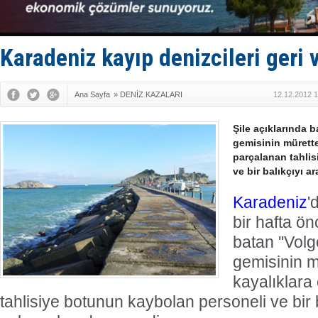
TAYK - Eke
İstanbul v
TEKNOFEST 
Tersane işç
Karadeniz kayıp denizcileri geri 
İngiliz akt
Ana Sayfa
»
DENİZ KAZALARI
12.12.2012 1
Şile açıklarında b
gemisinin mürette
parçalanan tahli
ve bir balıkçıyı a
Karadeniz
'
bir hafta ön
batan ''Volg
gemisinin m
kayalıklara
tahlisiye botunun kaybolan personeli ve bir