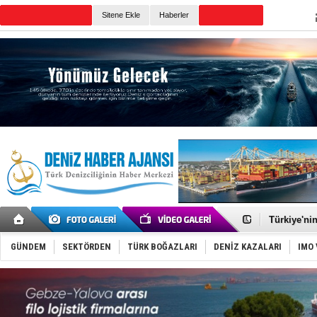
TURKISH MARITIME
Sitene Ekle
Haberler
CANLI YAYIN
Günün Haberleri
TÜRKLİM Ba
SOCAR da M
Türkiye'nin
Dünyanın e
Hürmüz’de
GÜNDEM
SEKTÖRDEN
TÜRK BOĞAZLARI
DENİZ KAZALARI
IMO 
Rusya'nın g
Keşfedildi
D-Marin, A
Van’da inş
ASEAN ilk 