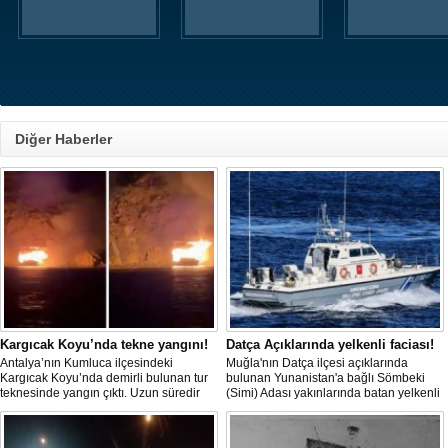
Diğer Haberler
Kargıcak Koyu’nda tekne yangını!
Datça Açıklarında yelkenli faciası!
Antalya’nın Kumluca ilçesindeki
Muğla'nın Datça ilçesi açıklarında
Kargıcak Koyu’nda demirli bulunan tur
bulunan Yunanistan'a bağlı Sömbeki
teknesinde yangın çıktı. Uzun süredir
(Simi) Adası yakınlarında batan yelkenli
kullanılmadığı belirtilen ve içerisinde
teknedeki 9 kişiden 8'i sağ olarak
kimsenin bulunmadığı tekne, itfaiyenin
kurtarılırken, kaybolan 1 kişi için deniz
karadan müdahale edememesi
ve havadan geniş çaplı arama kurtarma