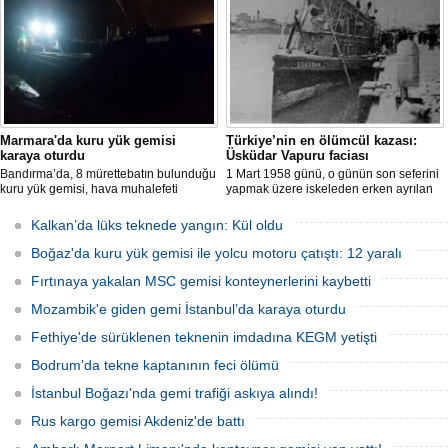
nedeniyle tamamen yanarak
çalışması başlatıldı.
kullanılamaz hale geldi.
Marmara'da kuru yük gemisi
Türkiye’nin en ölümcül kazası:
karaya oturdu
Üsküdar Vapuru faciası
Bandırma’da, 8 mürettebatın bulunduğu
1 Mart 1958 günü, o günün son seferini
kuru yük gemisi, hava muhalefeti
yapmak üzere iskeleden erken ayrılan
nedeniyle karaya oturdu. Gemiyi
Üsküdar Vapuru bir daha geri
kurtarma çalışmaları sürüyor.
dönemedi.
Kalkan’da lüks teknede yangın: Kül oldu
Boğaz'da kuru yük gemisi ile yolcu motoru çatıştı: 12 yaralı
Fırtınaya yakalan MSC gemisi konteynerlerini kaybetti
Mozambik'e giden gemi İstanbul’da karaya oturdu
Fethiye'de sürüklenen teknenin imdadına KEGM yetişti
Bodrum’da tekne kaptanının feci ölümü
İstanbul Boğazı'nda gemi trafiği askıya alındı!
Rus kargo gemisi Akdeniz'de battı