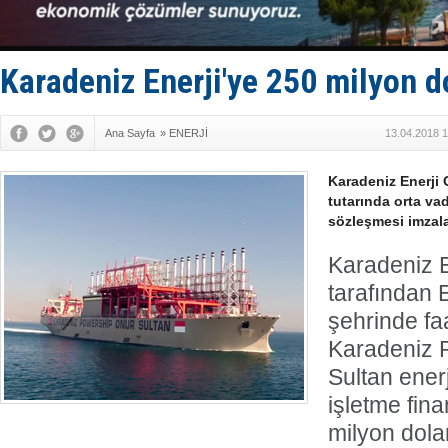
Kruvaziyer 
SES Yacht
Kargıcak K
Denizlerin 
Karadeniz Enerji'ye 250 milyon d
İstanbul: 
Ana Sayfa
»
ENERJİ
13.04.2018 1
Karadeniz Enerji 
tutarında orta va
sözleşmesi imzala
Karadeniz 
tarafından
şehrinde fa
Karadeniz 
Sultan ener
işletme fin
milyon dolar