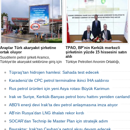
değişiklikleri Çevre, Şehircilik ve İklim
Değişikliği Bakanlığı tarafından
onaylandı.
Araplar Türk akaryakıt şirketine
TPAO, BP'nin Kerkük merkezli
ortak oluyor
şirketinin yüzde 15 hissesini satın
aldı
Suudilerin petrol şirketi Aramco,
Türkiye'de akaryakıt sektörüne giriş için
Türkiye Petrolleri Anonim Ortaklığı,
pazarlıklara hız verdi. Yıl sonuna kadar
BP’nin Kerkük’te faaliyet gösteren
süreç tamamlanabilir.
şirketinin yüzde 15 hissesini devraldı.
Tüpraş'tan hidrojen hamlesi: Sahada test edecek
TPAO, yaklaşık 3 milyar varillik üretim
potansiyeline sahip projeyle Irak’ın en
Karadeniz'de CPC petrol terminaline ikinci İHA saldırısı
önemli hidrokarbon bölgelerinden
Kerkük’te faaliyet gösterecek.
Rus petrol ürünleri için yeni Asya rotası Büyük Karimun
Irak ve Suriye, Kerkük-Banyas petrol boru hattını yeniden canland
ABD'li enerji devi Irak'ta dev petrol anlaşmasına imza atıyor
AB'nin Rusya'dan LNG ithalatı rekor kırdı
SOCAR’dan Technip ile Master Plan için stratejik adım
Bayraktar: Irak'tan Ceyhan'a petrol akışı devam edecek