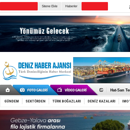
TURKISH MARITIME
Sitene Ekle
Haberler
CANLI YAYIN
Günün Haberleri
Türk Loydu
Hüseyin Me
Hat-San Te
Med Marine
KOSDER’den
GÜNDEM
SEKTÖRDEN
TÜRK BOĞAZLARI
DENİZ KAZALARI
IMO 
Kalyoncu’da
Tekne, su a
Bacasında 
Dışişleri B
Depo ve tek