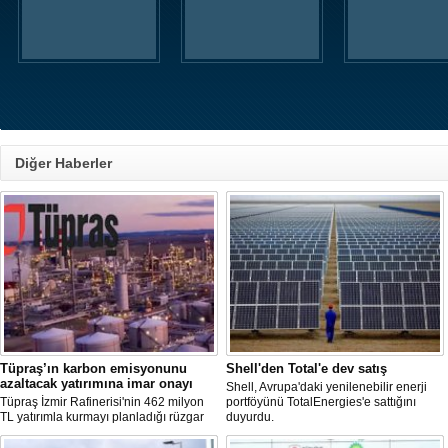
Diğer Haberler
Tüpraş’ın karbon emisyonunu
Shell'den Total'e dev satış
azaltacak yatırımına imar onayı
Shell, Avrupa'daki yenilenebilir enerji
Tüpraş İzmir Rafinerisi'nin 462 milyon
portföyünü TotalEnergies'e sattığını
TL yatırımla kurmayı planladığı rüzgar
duyurdu.
ve güneş enerji santrali için hazırlanan
nazım ve uygulama imar planı