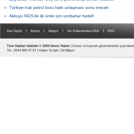
Türkiye-Irak petrol boru hattı anlaşması sona erecek
Akkuyu NGS’de ilk ünite için sonbahar hedefi
|
|
|
|
Ana Sayfa
Künye
İletişim
Sık Kullanılanlara Ekle
RSS
Tüm Hakları Saklıdır © 2004 Deniz Haber
| İzinsiz ve kaynak gösterilmeden yayınlan
Tel : 0544 880 87 87 |
Haber Scripti
:
CM Bilişim