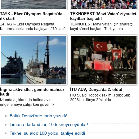
TAYK - Eker Olympos Regatta'da
TEKNOFEST ‘Mavi Vatan’ ziyaretçi
ilk start!
kayıtları başladı!
14. TAYK-Eker Olympos Regatta,
TEKNOFEST Mavi Vatan için ziyaretçi
Kalamış açıklarında başlayan J70 sınıfı
kayıt süreci başladı. Türkiye’nin
yarışlarıyla ilk startını verdi. İstanbul'u 10
denizcilik ve savunma teknolojilerine
gün boyunca yelken coşkusuyla
odaklanan etkinliği, 20-23 Ağustos
buluşturacak organizasyonun ilk
tarihleri arasında Gölcük Tersanesi
gününde 9 tekne rüzgârla buluştu.
Komutanlığı’nda gerçekleştirilecek.
İngiliz aktivistler, gemide mahsur
İTU AUV, Dünya’da 2. oldu!
kaldı!
İTÜ Sualtı Robotik Takımı, RoboSub
İzlanda açıklarında balina avını
2026'da dünya 2.'si oldu.
engellemeye çalışırken güvenlik
güçlerince durdurulan Bandero adlı
protesto gemisindeki 21 çevre aktivisti,
Baltık Denizi'nde tarih yazıldı!
günlerdir gemiden çıkmalarına izin
verilmediğini ve temel haklarının ihlal
Limana dadandılar, 10 tekneyi soydular!
edildiğini öne sürdü. Mürettebatta iki
Britanyalı aktivist de bulunuyor.
Tekne, su aldı: 100 yolcu, tahliye edildi