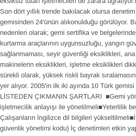
eksiksiz tutan işletmecileri de zarara uğratıyor.
Son dört yıllık trende bakılacak olursa deneti
gemisinden 24'ünün alıkonulduğu görülüyor. B
nedenleri olarak; gemi sertifika ve belgelerindek
kurtarma araçlarının uygunsuzluğu, yangın güv
sağlanmaması, seyir güvenliği eksiklikleri, an
makinelerin eksiklikleri, işletme eksiklikleri dik
sürekli olarak, yüksek riskli bayrak sıralaması
yer alıyor. 2005'in ilk iki ayında 10 Türk gemisi 
LİSTEDEN ÇIKMANIN ŞARTLARI
■Gemi yöne
işletmecilik anlayışı ile yönetilmeli
■Yeterlilik be
Çalışanların İngilizce dil bilgileri yükseltilmeli
■İ
güvenlik yönetimi kodu) İç denetimleri etkin ya