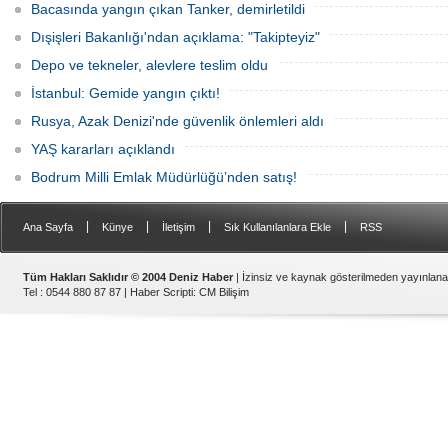
Bacasında yangın çıkan Tanker, demirletildi
Dışişleri Bakanlığı'ndan açıklama: "Takipteyiz"
Depo ve tekneler, alevlere teslim oldu
İstanbul: Gemide yangın çıktı!
Rusya, Azak Denizi'nde güvenlik önlemleri aldı
YAŞ kararları açıklandı
Bodrum Milli Emlak Müdürlüğü’nden satış!
|
|
|
|
Ana Sayfa
Künye
İletişim
Sık Kullanılanlara Ekle
RSS
Tüm Hakları Saklıdır © 2004 Deniz Haber
| İzinsiz ve kaynak gösterilmeden yayınlan
Tel : 0544 880 87 87 |
Haber Scripti
:
CM Bilişim