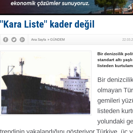
GİMBİRDER 
35 milyon T
İnsansız c
Yüzyıl son
"Kara Liste" kader değil
Anadolu Te
Ana Sayfa
»
GÜNDEM
22.03.
Bir denizcilik po
standart altı yaşl
listeden kurtulam
Bir denizcili
olmayan Türk
gemileri yüz
listeden kur
yolundaki ge
trendinin yakalandığını gösteriyor.
Türkiye, üç y