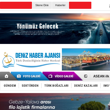
Sitene Ekle
Haberler
Günün Haberleri
D-Marin, A
Van’da inş
ASEAN ilk 
TAYK - Eke
İstanbul v
GÜNDEM
SEKTÖRDEN
TÜRK BOĞAZLARI
DENİZ KAZALARI
IMO 
TEKNOFEST 
Tersane işç
İngiliz akt
FESCO, Kar
DESE, BIMC