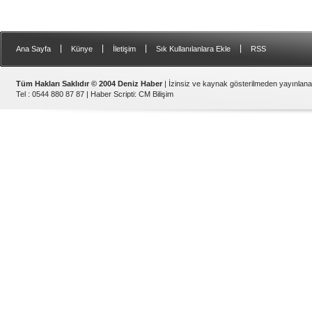
|
|
|
|
Ana Sayfa
Künye
İletişim
Sık Kullanılanlara Ekle
RSS
Tüm Hakları Saklıdır © 2004 Deniz Haber
| İzinsiz ve kaynak gösterilmeden yayınlan
Tel : 0544 880 87 87 |
Haber Scripti
:
CM Bilişim