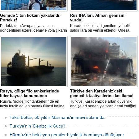
Gemide 5 ton kokain yakalandı:
Rus İHA’ları, Alman gemisini
Portekiz!
vurdu!
Portekiz'den Avrupa piyasasına
Karadeniz’de ticari gemilere yönelik
gönderilmek üzere, gemiyle yola çıkarın
saldırılara bir yenisi eklendi. Odesa
5 ton kokain, Portekiz polisi ile Portekiz
açıklarında birden fazla İHA’nın hedef
hava ve deniz kuvvetlerinin
aldığı Alman işletmesindeki Emil
operasyonuyla durduruldu. Operasyon
gemisinde yangın çıktı; teknik sistemler
kapsamında, gemideki iki yabancı
durunca mürettebat tahliye edildi.
uyruklu kişi bir gemi mürettebatı
gözaltına alındı.
Rusya, gölge filo tankerlerinde
Türkiye’den Karadeniz'deki
lider bayrak konumunda
gemicilik faaliyetlerine kısıtlama!
Rusya, “gölge filo” tankerlerinde en
Türkiye, Karadeniz'de artan güvenlik
fazla tercih edilen bayrak ülkesi haline
endişeleri nedeniyle ticari gemi trafiğini
geldi. Yaptırım baskısının artmasıyla
kısıtlamaya başladı. Bu durum,
birlikte çok sayıda tanker Rus bayrağına
bölgedeki gıda güvenliğini tehdit ediyor.
Taksi Botlar, 50 yıldır Marmaris’in mavi sularında
geçerken, bu durum küresel denizcilik
yaptırımlarının uygulanması açısından
Türkiye'nin ‘Denizcilik Gücü’!
yeni bir tablo ortaya koyuyor.
Hürmüz’de bekleyen gemiler biyolojik bombaya dönüşüyor