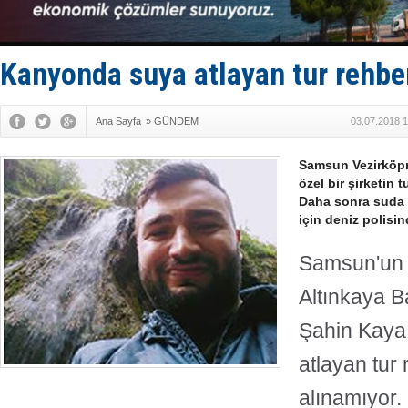
Taksi Botla
TÜRKLİM Ba
SOCAR da M
Türkiye'nin
Kanyonda suya atlayan tur rehbe
Dünyanın e
Ana Sayfa
»
GÜNDEM
03.07.2018 1
Samsun Vezirköp
özel bir şirketin 
Daha sonra suda 
için deniz polisi
Samsun'un 
Altınkaya B
Şahin Kaya
atlayan tur
alınamıyor.