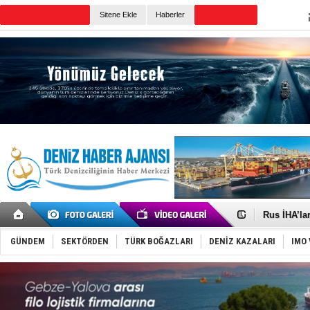
TURKISH MARITIME
Sitene Ekle
Haberler
CANLI YAYIN
Günün Haberleri
Gemide 5 t
Yakıt barcı
Rus İHA’la
Karadeniz’
Tatil hesab
GÜNDEM
SEKTÖRDEN
TÜRK BOĞAZLARI
DENİZ KAZALARI
IMO 
Rusya, göl
Enejota ti
Denizcilik
Türkiye’den
‘14. Olymp