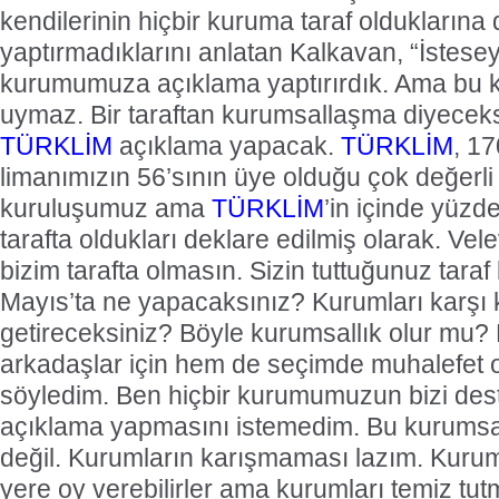
kendilerinin hiçbir kuruma taraf olduklarına
yaptırmadıklarını anlatan Kalkavan, “İstese
kurumumuza açıklama yaptırırdık. Ama bu
uymaz. Bir taraftan kurumsallaşma diyeceksi
TÜRKLİM
açıklama yapacak.
TÜRKLİM
, 17
limanımızın 56’sının üye olduğu çok değerli 
kuruluşumuz ama
TÜRKLİM
’in içinde yüzd
tarafta oldukları deklare edilmiş olarak. Vele
bizim tarafta olmasın. Sizin tuttuğunuz tara
Mayıs’ta ne yapacaksınız? Kurumları karşı 
getireceksiniz? Böyle kurumsallık olur mu
arkadaşlar için hem de seçimde muhalefet o
söyledim. Ben hiçbir kurumumuzun bizi des
açıklama yapmasını istemedim. Bu kurumsa
değil. Kurumların karışmaması lazım. Kuruml
yere oy verebilirler ama kurumları temiz tu