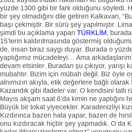
yüzde 1300 gibi bir fark olduğunu söyledi. H
bir şey olmadığını dile getiren Kalkavan, “B
başı çekmiştir. Bir sürü şey yapılmıştır. Li
şimdi bu açıklama yapan
TÜRKLİM
, burad
15’lerin kaldırılmasında göstermiş olduğum
de, insan biraz saygı duyar. Burada o yüzde 
yaptığımız mücadeleyi… Ama arkadaşlarım
devam etsinler. Buradan şu çıkıyor, yarışı 
mubahtır. Bizim için mübah değil. Biz öyle o
alnımızın akıyla, etik değerlere bağlı olara
Kazandık gibi ifadeler var. O kendisini tatlı
Mayıs akşam saat 6’da kimin ne yaptığını h
Büyük bir tokat yiyecekler. Karadenizliyi kı
Kızdırınca bazen hata yapar, bazen de hırsl
onu kızdıracak hiçbir şey yapmadık. O da K
kadar itibarsızlaştırma olmaz” yorumunu yap