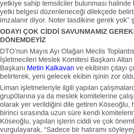
yetkiye sahip temsilciler bulunması halinde h
yetki belgesi düzenleneceği dilekçede belirtil
imzalanır diyor. Noter tasdikine gerek yok” ş
ODAYI ÇOK CİDDİ SAVUNMAMIZ GEREK
DÖNEMDEYİZ
DTO’nun Mayıs Ayı Olağan Meclis Toplantı
İşletmecileri Meslek Komitesi Başkanı Alta
Başkanı
Metin Kalkavan
ve ekibinin çıtayı ç
belirterek, yeni gelecek ekibin işinin zor ol
Liman işletmeleriyle ilgili yapılan çalışmala
grup0larına ya da meslek komitelerine çalış
olarak yer verildiğini dile getiren Köseoğlu
birinci sırasında uzun süre kendi komitelerin
Köseoğlu, yapılan işlerin ciddi ve çok önem
vurgulayarak, “Sadece bir hatıramı söyley