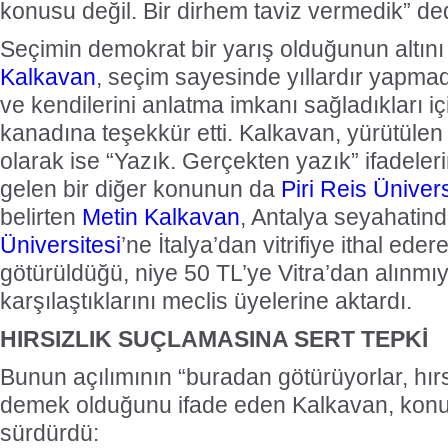
konusu değil. Bir dirhem taviz vermedik” ded
Seçimin demokrat bir yarış olduğunun altın
Kalkavan
, seçim sayesinde yıllardır yapma
ve kendilerini anlatma imkanı sağladıkları i
kanadına teşekkür etti. Kalkavan, yürütülen 
olarak ise “Yazık. Gerçekten yazık” ifadele
gelen bir diğer konunun da
Piri Reis Ünivers
belirten
Metin Kalkavan
, Antalya seyahatin
Üniversitesi
’ne İtalya’dan vitrifiye ithal ede
götürüldüğü, niye 50 TL’ye Vitra’dan alınmıy
karşılaştıklarını meclis üyelerine aktardı.
HIRSIZLIK SUÇLAMASINA SERT TEPKİ
Bunun açılımının “buradan götürüyorlar, hırs
demek olduğunu ifade eden Kalkavan, konu
sürdürdü: