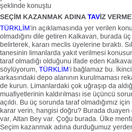
şeklinde konuştu
SEÇİM KAZANMAK ADINA
TAV
İZ VERME
TÜRKLİM
’in açıklamasında yer verilen kon
olmadığını dile getiren Kalkavan, burada üç
belirterek, kararı meclis üyelerine bıraktı. Sı
tanesinin limanlarda yakıt verilmesi konus
taraf olmadığı olduğunu ifade eden Kalkava
söylüyorum,
TÜRKLİM
’i bağlamaz bu. İkinc
arkasındaki depo alanının kurulmaması reka
de kurun. Limanlardaki çok uğraşıp da ald
muafiyetlerinin kaldırılması ise üçüncü soru
açıldı. Bu üç sorunda taraf olmadığımız için 
karar verin, hangisi doğru? Burada duayen 
var, Altan Bey var. Çoğu burada. Ülke menf
Seçim kazanmak adına durduğumuz yerden