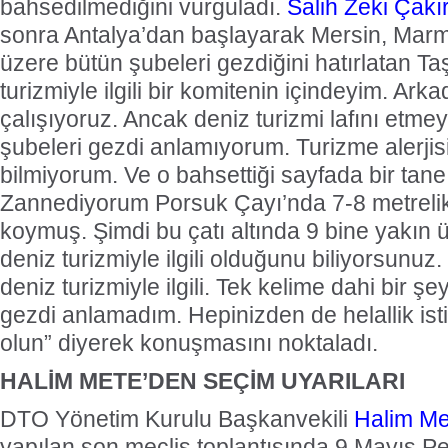
bahsedilmediğini vurguladı.
Salih Zeki Çakı
sonra Antalya’dan başlayarak Mersin, Mar
üzere bütün şubeleri gezdiğini hatırlatan Ta
turizmiyle ilgili bir komitenin içindeyim. Arka
çalışıyoruz. Ancak deniz turizmi lafını etmey
şubeleri gezdi anlamıyorum. Turizme alerjis
bilmiyorum. Ve o bahsettiği sayfada bir tan
Zannediyorum Porsuk Çayı’nda 7-8 metrelik 
koymuş. Şimdi bu çatı altında 9 bine yakın 
deniz turizmiyle ilgili olduğunu biliyorsunuz.
deniz turizmiyle ilgili. Tek kelime dahi bir 
gezdi anlamadım. Hepinizden de helallik ist
olun” diyerek konuşmasını noktaladı.
HALİM METE’DEN SEÇİM UYARILARI
DTO Yönetim Kurulu Başkanvekili
Halim Me
yapılan son meclis toplantısında 9 Mayıs 