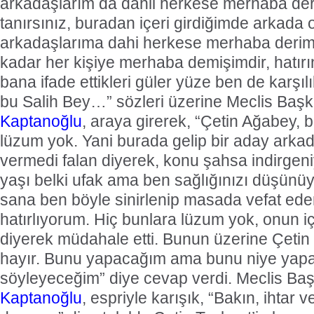
arkadaşlarım da dahil herkese merhaba der
tanırsınız, buradan içeri girdiğimde arkada 
arkadaşlarıma dahi herkese merhaba derim
kadar her kişiye merhaba demişimdir, hatır
bana ifade ettikleri güler yüze ben de karşı
bu Salih Bey…” sözleri üzerine Meclis Baş
Kaptanoğlu
, araya girerek, “Çetin Ağabey, 
lüzum yok. Yani burada gelip bir aday ark
vermedi falan diyerek, konu şahsa indirgeni
yaşı belki ufak ama ben sağlığınızı düşün
sana ben böyle sinirlenip masada vefat e
hatırlıyorum. Hiç bunlara lüzum yok, onun i
diyerek müdahale etti. Bunun üzerine Çetin 
hayır. Bunu yapacağım ama bunu niye yap
söyleyeceğim” diye cevap verdi. Meclis Ba
Kaptanoğlu
, espriyle karışık, “Bakın, ihtar v