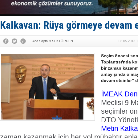
İran belirsi
Uzmanlar u
Gemi tasar
Makine arı
Kalkavan: Rüya görmeye devam e
Ana Sayfa
»
SEKTÖRDEN
03.05.2013 1
Seçim öncesi son
Toplantısı'nda k
bir zaman kazanm
anlayışında olmay
devam etsinler” d
İMEAK
Deni
Meclisi 9 M
seçimler ön
DTO Yöneti
Metin Kalk
zaman kazanmak için her yol mübahtır anla