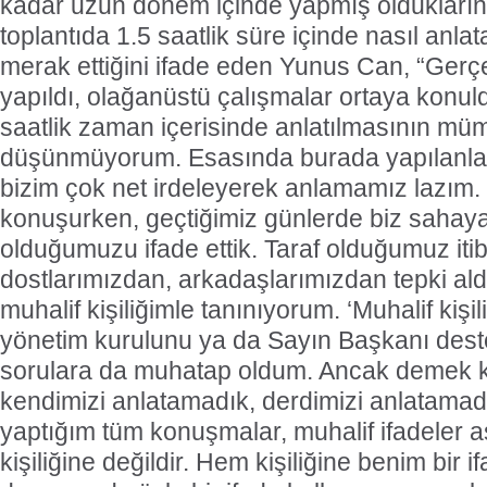
kadar uzun dönem içinde yapmış olduklarını
toplantıda 1.5 saatlik süre içinde nasıl anla
merak ettiğini ifade eden Yunus Can, “Gerç
yapıldı, olağanüstü çalışmalar ortaya konuld
saatlik zaman içerisinde anlatılmasının m
düşünmüyorum. Esasında burada yapılanlar
bizim çok net irdeleyerek anlamamız lazım.
konuşurken, geçtiğimiz günlerde biz sahaya 
olduğumuzu ifade ettik. Taraf olduğumuz itib
dostlarımızdan, arkadaşlarımızdan tepki ald
muhalif kişiliğimle tanınıyorum. ‘Muhalif kişi
yönetim kurulunu ya da Sayın Başkanı deste
sorulara da muhatap oldum. Ancak demek k
kendimizi anlatamadık, derdimizi anlatama
yaptığım tüm konuşmalar, muhalif ifadeler 
kişiliğine değildir. Hem kişiliğine benim bir