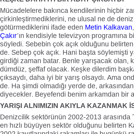
Mücadelelere bakınca kendilerinin hiçbir z
çirkinleştirmediklerini, ne ulusal ne de deni
götürmediklerini ifade eden
Metin Kalkavan
Çakır
’ın kendisiyle televizyon programına bi
söyledi. Sebebin çok açık olduğunu belirte
de. Sebep çok açık. Hani başta söylemişti ya
girdiği zaman batar. Benle yarışacak olan, 
dümdüz, şeffaf olacak. Keşke dilerdim başka
çıksaydı, daha iyi bir yarış olsaydı. Ama o
de. Ha şimdi olmadığı yerde de, arkasında
diyecekler. Beyefendi benim arkamdan bir a
YARIŞI ALNIMIZIN AKIYLA KAZANMAK 
Denizcilik sektörünün 2002-2013 arasında 
en hızlı büyüyen sektör olduğunu belirten 
2002 kayıtlarındaki rakamları ile bugünkü r