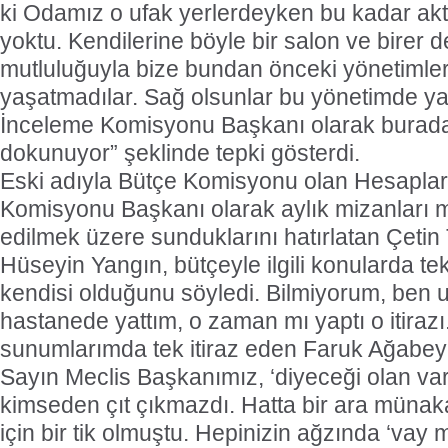
ki Odamız o ufak yerlerdeyken bu kadar akti
yoktu. Kendilerine böyle bir salon ve birer
mutluluğuyla bize bundan önceki yönetimle
yaşatmadılar. Sağ olsunlar bu yönetimde yaş
İnceleme Komisyonu Başkanı olarak buradak
dokunuyor” şeklinde tepki gösterdi.
Eski adıyla Bütçe Komisyonu olan Hesaplar
Komisyonu Başkanı olarak aylık mizanları m
edilmek üzere sunduklarını hatırlatan Çetin 
Hüseyin Yangın, bütçeyle ilgili konularda tek
kendisi olduğunu söyledi. Bilmiyorum, ben u
hastanede yattım, o zaman mı yaptı o itiraz
sunumlarımda tek itiraz eden Faruk Ağabey
Sayın Meclis Başkanımız, ‘diyeceği olan var 
kimseden çıt çıkmazdı. Hatta bir ara münak
için bir tik olmuştu. Hepinizin ağzında ‘vay