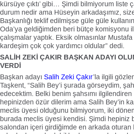
kürsüye çıktı’ gibi… Şimdi bilmiyorum liste 
durum nedir ama Hüseyin arkadaşımız, si
Başkanlığı teklif edilmişse güle güle kullanı
Oda’ya geldiğimden beri bütçe komisyonu ile i
çalışmalar yaptık. Eksik olmasınlar Mustafa
kardeşim çok çok yardımcı oldular” dedi.
SALİH ZEKİ ÇAKIR BAŞKAN ADAYI OL
VERDİ
Başkan adayı
Salih Zeki Çakır
’la ilgili göz
Taşkent, “Salih Bey’i şurada görseydim, şahsıyl
edecektim. Belki benim şahsımı ilgilendiren 
hepinizden özür dilerim ama Salih Bey’in 
meclis üyesi olduğunu bilmiyorum, iki döne
burada meclis üyesi kendisi. Şimdi hepiniz b
salondan içeri girdiğimde en arkada otura