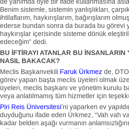
de yanımda öyle bir ifade kullanmasına as
Benim sistemle, sistemin yanlışlıkları, çarpıkl
ihtilaflarım, haykırışlarım, bağırışlarım olmu
ederse bundan sonra da burada bu görevi 
haykırışlar içerisinde sisteme dönük eleşti
edeceğim” dedi.
BU İFTİRAYI ATANLAR BU İNSANLARIN
NASIL BAKACAK?
Meclis Başkanvekili
Faruk Ürkmez
de, DTO’
görev yapan başta meclis üyeleri olmak üze
üyeleri, meclis başkanı ve yönetim kurulu b
veya anlatılmamış tüm hizmetler için teşekkü
Piri Reis Üniversitesi
’ni yaparken ev yapıldı
duyduğunu ifade eden Ürkmez, “Vah vah vah
kadar belden aşağı vurmanın anlamsızlığın