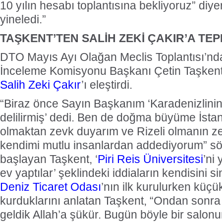
10 yılın hesabı toplantısına bekliyoruz” diye
yineledi.”
TAŞKENT’TEN SALİH ZEKİ ÇAKIR’A TEP
DTO Mayıs Ayı Olağan Meclis Toplantısı’n
İnceleme Komisyonu Başkanı Çetin Taşken
Salih Zeki Çakır
’ı eleştirdi.
“Biraz önce Sayın Başkanım ‘Karadenizlini
delilirmiş’ dedi. Ben de doğma büyüme İsta
olmaktan zevk duyarım ve Rizeli olmanın ze
kendimi mutlu insanlardan addediyorum” s
başlayan Taşkent, ‘
Piri Reis Üniversitesi
’ni
ev yaptılar’ şeklindeki iddiaların kendisini si
Deniz Ticaret Odası
’nın ilk kurulurken küçü
kurduklarını anlatan Taşkent, “Ondan sonra
geldik Allah’a şükür. Bugün böyle bir sal