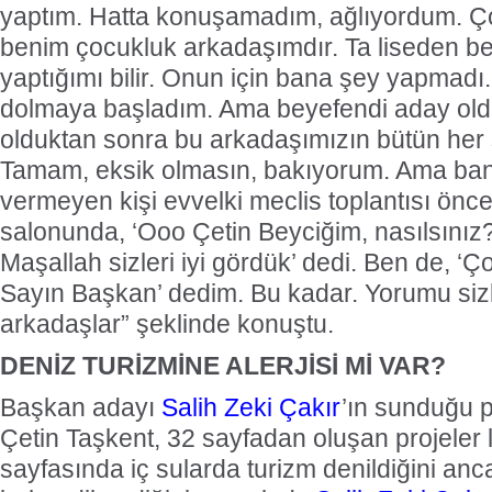
yaptım. Hatta konuşamadım, ağlıyordum. 
benim çocukluk arkadaşımdır. Ta liseden ber
yaptığımı bilir. Onun için bana şey yapmadı
dolmaya başladım. Ama beyefendi aday old
olduktan sonra bu arkadaşımızın bütün her şe
Tamam, eksik olmasın, bakıyorum. Ama ban
vermeyen kişi evvelki meclis toplantısı önc
salonunda, ‘Ooo Çetin Beyciğim, nasılsınız
Maşallah sizleri iyi gördük’ dedi. Ben de, ‘
Sayın Başkan’ dedim. Bu kadar. Yorumu siz
arkadaşlar” şeklinde konuştu.
DENİZ TURİZMİNE ALERJİSİ Mİ VAR?
Başkan adayı
Salih Zeki Çakır
’ın sunduğu p
Çetin Taşkent, 32 sayfadan oluşan projeler l
sayfasında iç sularda turizm denildiğini an