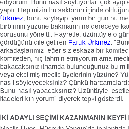
ediyorum. Bunu nasıl söylüyorlar, çok ayıp
yaptı. Hepimizin bu sektörün içinde olduğun
Ürkmez
, bunu söyleyip, yarın bir gün bu me
birbirinin yüzüne bakmanın ne dereceye ka
sorusunu yöneltti. Hayretle, üzüntüyle o gü
gördüğünü dile getiren
Faruk Ürkmez
, “Bu
arkadaşlarımız, eğer siz eskaza bir komited
komiteden, hiç tahmin etmiyorum ama meclis
bakacaksınız ithamda bulunduğunuz bu mill
veya eksilmiş meclis üyelerinin yüzüne? Yü
nasıl söyleyeceksiniz? Çünkü harcamalarda 
Bunu nasıl yapacaksınız? Üzüntüyle, esefl
ifadeleri kınıyorum” diyerek tepki gösterdi.
İKİ ADAYLI SEÇİMİ KAZANMANIN KEYF
Meclis Üyesi Hüseyin Yangın’da toplantıda