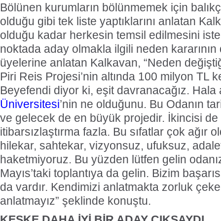
Bölünen kurumların bölünmemek için balıkçı
olduğu gibi tek liste yaptıklarını anlatan K
olduğu kadar herkesin temsil edilmesini iste
noktada aday olmakla ilgili neden kararının 
üyelerine anlatan Kalkavan, “Neden değişti
Piri Reis Projesi’nin altında 100 milyon TL ke
Beyefendi diyor ki, eşit davranacağız. Hal
Üniversitesi
’nin ne olduğunu. Bu Odanın ta
ve gelecek de en büyük projedir. İkincisi de
itibarsızlaştırma fazla. Bu sıfatlar çok ağır ol
hilekar, sahtekar, vizyonsuz, ufuksuz, adalets
haketmiyoruz. Bu yüzden lütfen gelin odanız
Mayıs’taki toplantıya da gelin. Bizim başar
da vardır. Kendimizi anlatmakta zorluk çekeri
anlatmayız” şeklinde konuştu.
KEŞKE DAHA İYİ BİR ADAY ÇIKSAYDI