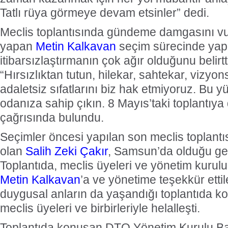
Tatlı rüya görmeye devam etsinler” dedi.
Meclis toplantısında gündeme damgasını vu
yapan
Metin Kalkavan
seçim sürecinde yap
itibarsızlaştırmanın çok ağır olduğunu belirtt
“Hırsızlıktan tutun, hilekar, sahtekar, vizyo
adaletsiz sıfatlarını biz hak etmiyoruz. Bu y
odanıza sahip çıkın. 8 Mayıs’taki toplantıya
çağrısında bulundu.
Seçimler öncesi yapılan son meclis toplant
olan
Salih Zeki Çakır
, Samsun’da olduğu ger
Toplantıda, meclis üyeleri ve yönetim kuru
Metin Kalkavan
’a ve yönetime teşekkür ett
duygusal anların da yaşandığı toplantıda 
meclis üyeleri ve birbirleriyle helalleşti.
Toplantıda konuşan DTO Yönetim Kurulu B