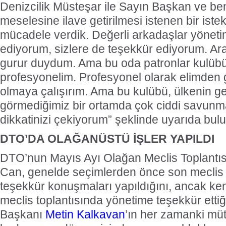
Denizcilik Müsteşar ile Sayın Başkan ve be
meselesine ilave getirilmesi istenen bir ist
mücadele verdik. Değerli arkadaşlar yönet
ediyorum, sizlere de teşekkür ediyorum. A
gurur duydum. Ama bu oda patronlar kulübü
profesyonelim. Profesyonel olarak elimden 
olmaya çalışırım. Ama bu kulübü, ülkenin gel
görmediğimiz bir ortamda çok ciddi savunm
dikkatinizi çekiyorum” şeklinde uyarıda bul
DTO’DA OLAĞANÜSTÜ İŞLER YAPILDI
DTO’nun Mayıs Ayı Olağan Meclis Toplant
Can, genelde seçimlerden önce son meclis 
teşekkür konuşmaları yapıldığını, ancak ken
meclis toplantısında yönetime teşekkür etti
Başkanı
Metin Kalkavan
’ın her zamanki müte