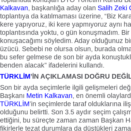
Kalkavan
, başkanlığa aday olan
Salih Zeki 
toplantıya da katılmaması üzerine, “Biz Kara
kere yapıyoruz, iki kere yapmıyoruz aynı h
toplantısında yoktu, o gün konuşmadım. Bi
konuşacağımı söyledim. Aday olduğunuz b
üzücü. Sebebi ne olursa olsun, burada olm
bu sefer gelmese de son bir ayda konuştukl
benden alacak” ifadelerini kullandı.
TÜRKLİM
’İN AÇIKLAMASI DOĞRU DEĞİ
Son bir ayda seçimlerle ilgili gelişmeleri d
Başkanı
Metin Kalkavan
, en önemli olaylard
TÜRKLİM
’in seçimlerde taraf olduklarına il
olduğunu belirtti. Son 3.5 aydır seçim çalı
ettiğini, bu süreçte zaman zaman Başkan Hal
fikirlerle tezat durumlara da düştükleri za