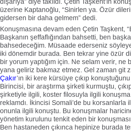
dışarıya” diye takıldı. Çetin Taşkent’in kon
üzerine Kaptanoğlu, “Sinirlen ya. Özür dile
gidersen bir daha gelmem” dedi.
Konuşmasına devam eden Çetin Taşkent, “
Başkanın şeffaflığından bahsetti, ben başk
bahsedeceğim. Müsaade ederseniz söyleye
iki dönemdir burada. Ben tekrar yine özür dil
bir yorum yaptığım için. Ne selam verir, ne 
yana geliriz bakmaz etmez. Gel zaman git
Çakır
’ın iki kere kürsüye çıkıp konuştuğunu
Birincisi, bir araştırma şirketi kurmuştu, çık
şirketiyle ilgili, koster filosuyla ilgili konuş
reklamdı. İkincisi Somali’de bu korsanlarla ilg
onunla ilgili konuştu. Bu konuşmalar harici
yönetim kurulunu tenkit eden bir konuşması
Ben hastaneden çıkınca hepinize burada t