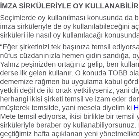
İMZA SİRKÜLERİYLE OY KULLANABİLİR
Seçimlerde oy kullanılması konusunda da b
imza sirküleriyle de oy kullanılabileceğini a
sirküleri ile nasıl oy kullanılacağı konusunda 
“Eğer şirketinizi tek başınıza temsil ediyorsan
nüfus cüzdanınızla hemen gidin sandığa, oy
Yalnız peşinizden ortağınız gelip, ben kulla
derse ilk gelen kullanır. O konuda TOBB olar
dememize rağmen bu uygulama kabul gördü
yetkili değil de iki ortak yetkiliyseniz, yani di
herhangi ikisi şirketi temsil ve izam eder 
müşterek temsilde, yani mesela diyelim ki
H
Mete temsil ediyorsa, ikisi birlikte bir temsi
sirküleriyle beraber oy kullanabiliyorsunuz
geçtiğimiz hafta açıklanan yeni yönetmelikt