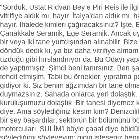
“Sorduk. Üstat Rıdvan Bey’e Piri Reis ile ilgi
vitrifiye aldık mı, hayır. İtalya’dan aldık mı, h
hayır. İhalede kimleri çağıracaksınız? İşte, 
Çanakkale Seramik, Ege Seramik. Ancak uy
bir veya iki tane yurtdışından alınabilir. Bi
döndük dedik ki, ya biz daha vitrifiye almamı
üzdüğü gibi hırslandırıyor da. Bu Odayı yapa
de yaptırmışız. Şimdi beni tanırsınız. Ben ş
tehdit etmişim. Tabii bu örnekler, yıpratma po
gidiyor ki. Siz benim ağzımdan bir tane olma
duymazsınız. Sahada onlarca yeri dolaştık.
kuruluşumuzu dolaştık. Bir tanesi diyemez k
diye. Ama söylediğiniz kesim kim? Denizcili
bir şey başardılar, sektörün bir bölümünü böl
motorcuları, SULİM’i böyle çaaat diye böldü
söylediğimi söyleyeyim; gidin isteseniz hepin