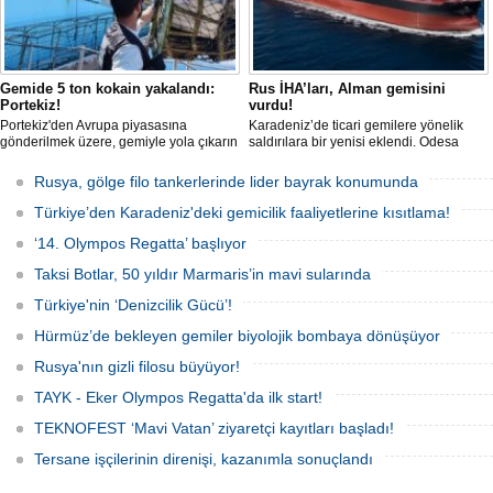
Gemide 5 ton kokain yakalandı:
Rus İHA’ları, Alman gemisini
Portekiz!
vurdu!
Portekiz'den Avrupa piyasasına
Karadeniz’de ticari gemilere yönelik
gönderilmek üzere, gemiyle yola çıkarın
saldırılara bir yenisi eklendi. Odesa
5 ton kokain, Portekiz polisi ile Portekiz
açıklarında birden fazla İHA’nın hedef
hava ve deniz kuvvetlerinin
aldığı Alman işletmesindeki Emil
Rusya, gölge filo tankerlerinde lider bayrak konumunda
operasyonuyla durduruldu. Operasyon
gemisinde yangın çıktı; teknik sistemler
kapsamında, gemideki iki yabancı
durunca mürettebat tahliye edildi.
Türkiye’den Karadeniz'deki gemicilik faaliyetlerine kısıtlama!
uyruklu kişi bir gemi mürettebatı
gözaltına alındı.
‘14. Olympos Regatta’ başlıyor
Taksi Botlar, 50 yıldır Marmaris’in mavi sularında
Türkiye'nin ‘Denizcilik Gücü’!
Hürmüz’de bekleyen gemiler biyolojik bombaya dönüşüyor
Rusya'nın gizli filosu büyüyor!
TAYK - Eker Olympos Regatta'da ilk start!
TEKNOFEST ‘Mavi Vatan’ ziyaretçi kayıtları başladı!
Tersane işçilerinin direnişi, kazanımla sonuçlandı