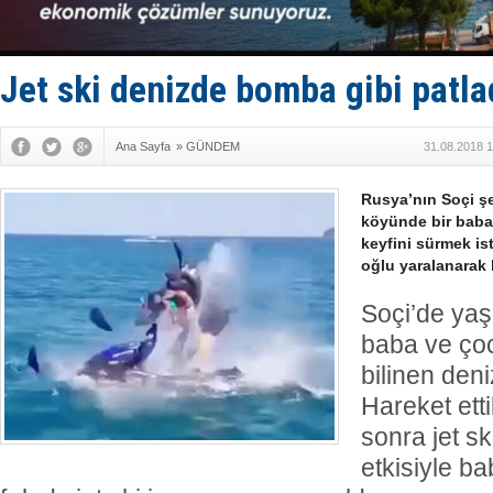
Denizcilik
Türkiye’den
‘14. Olymp
Taksi Botla
Jet ski denizde bomba gibi patla
TÜRKLİM Ba
Ana Sayfa
»
GÜNDEM
31.08.2018 1
Rusya’nın Soçi ş
köyünde bir baba 
keyfini sürmek ist
oğlu yaralanarak 
Soçi’de yaş
baba ve çoc
bilinen den
Hareket ett
sonra jet sk
etkisiyle b