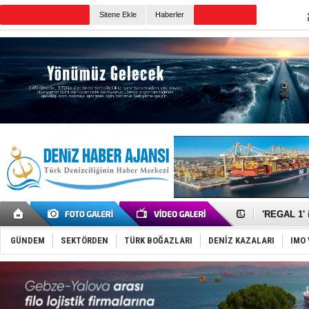
TURKISH MARITIME
Sitene Ekle
Haberler
CANLI YAYIN
Günün Haberleri
Makine arı
Dron saldı
'REGAL 1' i
Gemide 5 t
Yakıt barcı
GÜNDEM
SEKTÖRDEN
TÜRK BOĞAZLARI
DENİZ KAZALARI
IMO 
Rus İHA’la
Karadeniz’
Tatil hesab
Rusya, göl
Enejota ti