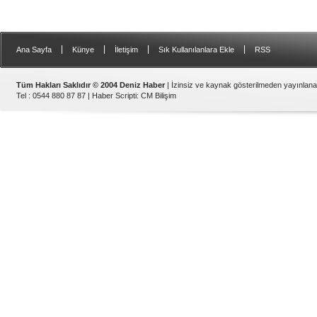
|
|
|
|
Ana Sayfa
Künye
İletişim
Sık Kullanılanlara Ekle
RSS
Tüm Hakları Saklıdır © 2004 Deniz Haber
| İzinsiz ve kaynak gösterilmeden yayınlan
Tel : 0544 880 87 87 |
Haber Scripti
:
CM Bilişim