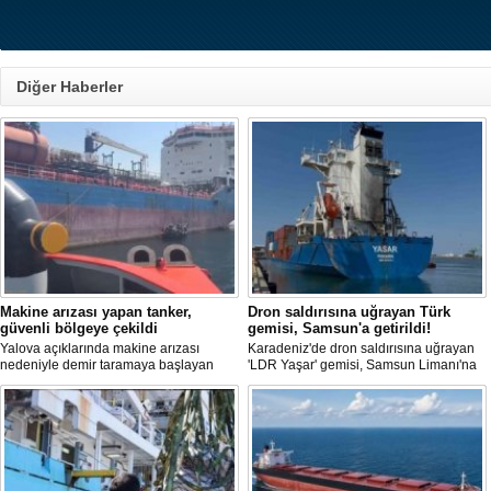
Diğer Haberler
Makine arızası yapan tanker,
Dron saldırısına uğrayan Türk
güvenli bölgeye çekildi
gemisi, Samsun'a getirildi!
Yalova açıklarında makine arızası
Karadeniz'de dron saldırısına uğrayan
nedeniyle demir taramaya başlayan
'LDR Yaşar' gemisi, Samsun Limanı'na
tanker, römorkör eşliğinde güvenli
güvenli bir şekilde ulaştı. Saldırıda can
şekilde demirleme sahasına alındı.
kaybı yaşanmadı, ancak büyük çapta
maddi hasar oluştu.