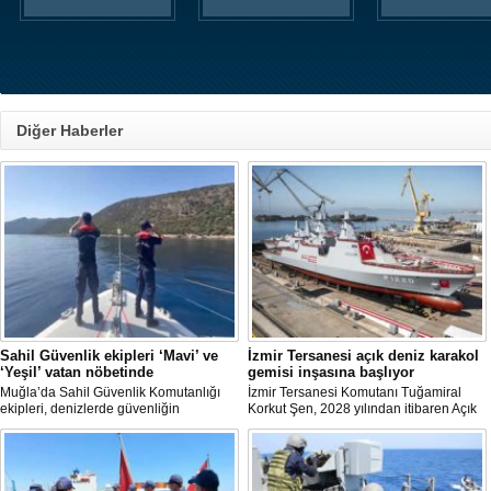
Diğer Haberler
Sahil Güvenlik ekipleri ‘Mavi’ ve
İzmir Tersanesi açık deniz karakol
‘Yeşil’ vatan nöbetinde
gemisi inşasına başlıyor
Muğla’da Sahil Güvenlik Komutanlığı
İzmir Tersanesi Komutanı Tuğamiral
ekipleri, denizlerde güvenliğin
Korkut Şen, 2028 yılından itibaren Açık
sağlanmasının yanı sıra yangın
Deniz Karakol Gemisi (ADKG) inşasına
sezonunda ormanların korunmasına
başlanmasının hedeflendiğini açıkladı.
yönelik çalışmalara da destek veriyor.