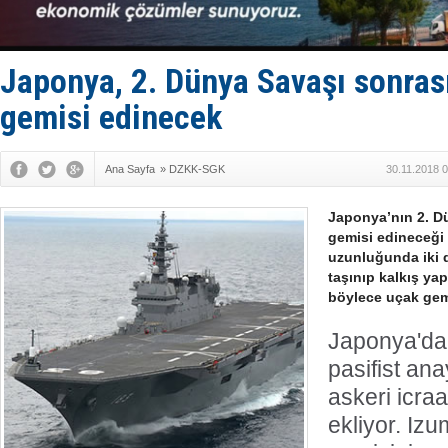
Fairline, T
Baltık Deni
Runit kubb
Limana dad
Japonya, 2. Dünya Savaşı sonrası
Türk Loydu
gemisi edinecek
Ana Sayfa
»
DZKK-SGK
30.11.2018 
Japonya’nın 2. Dü
gemisi edineceği b
uzunluğunda iki d
taşınıp kalkış yap
böylece uçak gemi
Japonya'da
pasifist ana
askeri icraa
ekliyor. Izum