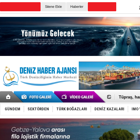
Sitene Ekle
Haberler
Günün Haberleri
Anadolu Te
Derince, I
Tüpraş, ha
İTU AUV, D
LNG taşıma
GÜNDEM
SEKTÖRDEN
TÜRK BOĞAZLARI
DENİZ KAZALARI
IMO 
PROYAD, yat
Türkiye-Ir
Türk Armat
Deniz turi
DÖDER, 28.