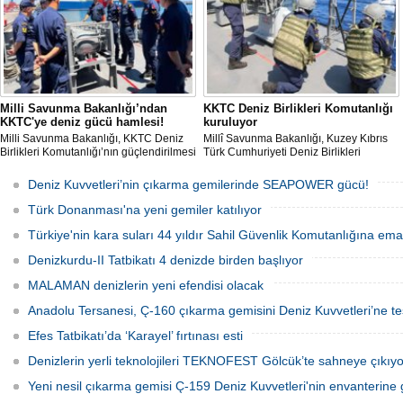
Milli Savunma Bakanlığı’ndan
KKTC Deniz Birlikleri Komutanlığı
KKTC'ye deniz gücü hamlesi!
kuruluyor
Milli Savunma Bakanlığı, KKTC Deniz
Millî Savunma Bakanlığı, Kuzey Kıbrıs
Birlikleri Komutanlığı’nın güçlendirilmesi
Türk Cumhuriyeti Deniz Birlikleri
amacıyla personelin Türk Deniz
Komutanlığının kurulması ve
Kuvvetleri'ne ait savaş gemilerinde
kapasitesinin artırılması kapsamında
Deniz Kuvvetleri’nin çıkarma gemilerinde SEAPOWER gücü!
eğitim aldığını açıkladı.
Güvenlik Kuvvetleri Komutanlığı
personeline liman ve seyir/gemicilik
Türk Donanması'na yeni gemiler katılıyor
eğitimleri verildiğini açıkladı
Türkiye'nin kara suları 44 yıldır Sahil Güvenlik Komutanlığına em
Denizkurdu-II Tatbikatı 4 denizde birden başlıyor
MALAMAN denizlerin yeni efendisi olacak
Anadolu Tersanesi, Ç-160 çıkarma gemisini Deniz Kuvvetleri’ne tes
Efes Tatbikatı’da ‘Karayel’ fırtınası esti
Denizlerin yerli teknolojileri TEKNOFEST Gölcük’te sahneye çıkıyo
Yeni nesil çıkarma gemisi Ç-159 Deniz Kuvvetleri'nin envanterine g