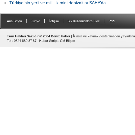
Türkiye’nin yerli ve milli ilk mini denizaltısı SAHA’da
|
|
|
|
Ana Sayfa
Künye
İletişim
Sık Kullanılanlara Ekle
RSS
Tüm Hakları Saklıdır © 2004 Deniz Haber
| İzinsiz ve kaynak gösterilmeden yayınlan
Tel : 0544 880 87 87 |
Haber Scripti
:
CM Bilişim