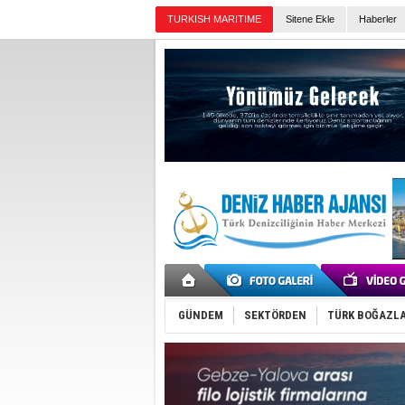
TURKISH MARITIME
Sitene Ekle
Haberler
Günün Haberleri
GÜNDEM
SEKTÖRDEN
TÜRK BOĞAZLA