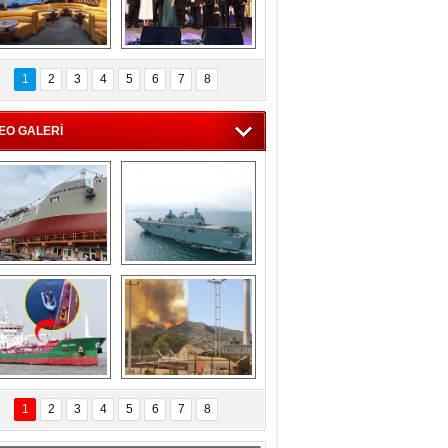
C'den 55 milyon 
5. Bosphorus Ship 
roluk turizm geliri 
Brokers Dinner, 
1
2
3
4
5
6
7
8
müjdesi
İstanbul’da yapıldı
EO GALERİ
eksan Tersanesi, 
TCG Anadolu, 
Başaran Bayrak 
tersane teknik 
tankerini suya 
seyrini tamamladı
indirdi
Göçmenlerin 
Milas’taki yangın 
imdadına Türk 
yeniden termik 
1
2
3
4
5
6
7
8
hipli MINA DENIZ 
santrallere doğru 
yetişti
ilerliyor