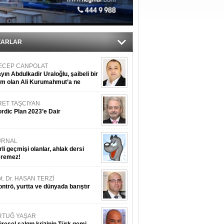
ZARLAR
ECEP CANPOLAT
yın Abdulkadir Uraloğlu, şaibeli bir
im olan Ali Kurumahmut’a ne
nışıyorsunuz?
RET TAŞCIYAN
rdic Plan 2023’e Dair
URNAL
rli geçmişi olanlar, ahlak dersi
eremez!
t. Dr. HASAN TERZİ
ntrö, yurtta ve dünyada barıştır
RTUĞ YAŞAR