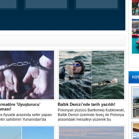
FOT
rmatöre 'Uyuşturucu'
Baltık Denizi'nde tarih yazıldı!
aması!
Polonyalı yüzücü Bartłomiej Kubkowski,
 ile Ayvalık arasında sefer yapan
Baltık Denizi üzerinde İsveç ile Polonya
ketin sahibinin Yunanistan'da
arasındaki mesafeyi yüzerek bu
“G
dığı bildirildi.
başarının ilk örneği olarak tarihe geçti.