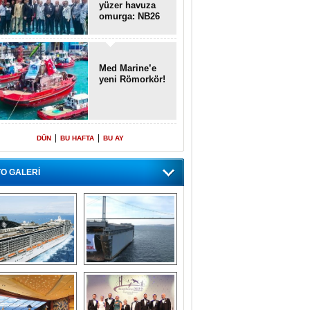
yüzer havuza
omurga: NB26
Med Marine’e
yeni Römorkör!
|
|
DÜN
BU HAFTA
BU AY
O GALERİ
emi içinde gemi” 
Dünyada tek! 
konsepti ile MSC 
Denizaltı yüzer 
Splendida
havuzu intikal 
seyrine başladı