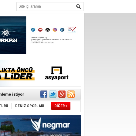
°C
nleme istiyor
TÜRÜ
DENİZ SPORLARI
DİĞER »
ediyor