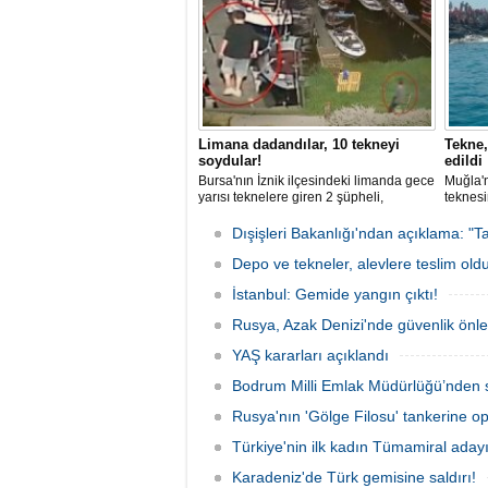
Limana dadandılar, 10 tekneyi
Tekne,
soydular!
edildi
Bursa'nın İznik ilçesindeki limanda gece
Muğla'n
yarısı teknelere giren 2 şüpheli,
teknesi
elektronik cihazlar ve değerli eşyalar
bulunan
çaldı. Olay, güvenlik kameralarına
teknen
Dışişleri Bakanlığı'ndan açıklama: "Ta
yansıdı, tekne sahiplerinin ihbarıyla
kurtarm
jandarma inceleme başlattı.
Depo ve tekneler, alevlere teslim old
İstanbul: Gemide yangın çıktı!
Rusya, Azak Denizi'nde güvenlik önle
YAŞ kararları açıklandı
Bodrum Milli Emlak Müdürlüğü’nden s
Rusya'nın 'Gölge Filosu' tankerine o
Türkiye'nin ilk kadın Tümamiral aday
Karadeniz'de Türk gemisine saldırı!