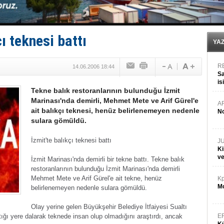
Limana dadandılar, 10 tekneyi soydular!
Türk Loydu’na Süveyş tonaj yetkisi
Hüseyin Mengi: “Yapay Zekâ, Ustanın yerini alamaz”
Hat-San Tersanesi’nden yüzer havuza omurga: NB26
ı teknesi battı
Med Marine’e yeni Römorkör!
YA
R
14.06.2006 18:44
Sa
is
Tekne balık restoranlarının bulunduğu İzmit
da
Marinası'nda demirli, Mehmet Mete ve Arif Gürel'e
A
ait balıkçı teknesi, henüz belirlenemeyen nedenle
No
sulara gömüldü.
İzmit'te balıkçı teknesi battı
J
Ki
v
İzmit Marinası'nda demirli bir tekne battı. Tekne balık
restoranlarının bulunduğu İzmit Marinası'nda demirli
Mehmet Mete ve Arif Gürel'e ait tekne, henüz
Kp
Mo
belirlenemeyen nedenle sulara gömüldü.
Olay yerine gelen Büyükşehir Belediye İtfaiyesi Sualtı
tığı yere dalarak teknede insan olup olmadığını araştırdı, ancak
E