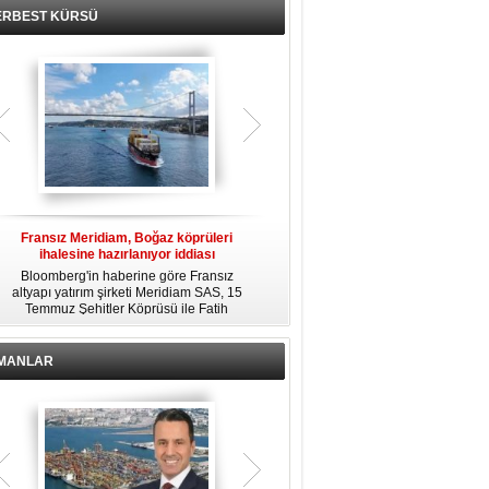
ERBEST KÜRSÜ
Fransız Meridiam, Boğaz köprüleri
Kendi yat limanına sahip en pahalı
ihalesine hazırlanıyor iddiası
özel adalar
Bloomberg'in haberine göre Fransız
Dünyanın en zengin insanlarından
altyapı yatırım şirketi Meridiam SAS, 15
bazıları için yaşam tarzının bir parçası
Temmuz Şehitler Köprüsü ile Fatih
sadece bir süper yat değil, aynı
R
Sultan Mehmet Köprüsü'nün
zamanda kendi yat limanı, helikopter
özelleştirilmesine yönelik ihaleyle
pisti ve seçkin villaları da içeren koca
ilgileniyor.
bir özel adadır.
İMANLAR