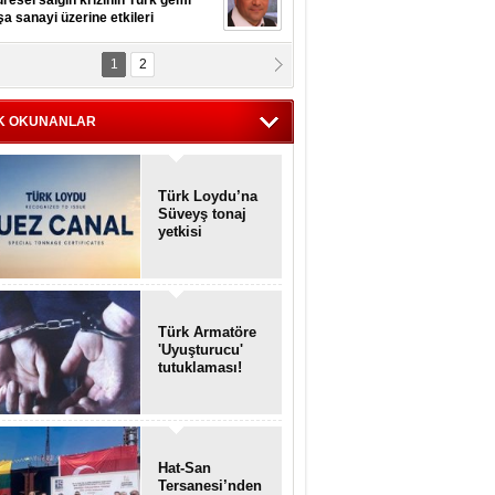
resel salgın krizinin Türk gemi
şa sanayi üzerine etkileri
1
2
pt. MESUT AZMİ GÖKSOY
lavuz kaptan kardeşlerime
hafen...
K OKUNANLAR
Türk Loydu’na
Süveyş tonaj
yetkisi
Türk Armatöre
'Uyuşturucu'
tutuklaması!
Hat-San
Tersanesi’nden