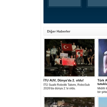
Diğer Haberler
İTU AUV, Dünya’da 2. oldu!
Türk A
tutukl
İTÜ Sualtı Robotik Takımı, RoboSub
2026'da dünya 2.'si oldu.
Midilli
bir şir
tutuklan