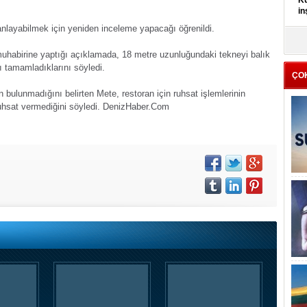
Kü
in
 anlayabilmek için yeniden inceleme yapacağı öğrenildi.
K
Kı
uhabirine yaptığı açıklamada, 18 metre uzunluğundaki tekneyi balık
it
ı tamamladıklarını söyledi.
ÇO
in bulunmadığını belirten Mete, restoran için ruhsat işlemlerinin
hsat vermediğini söyledi.
DenizHaber.Com