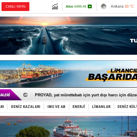
13798.82
Ankara
30 °C
CANLI YAYIN
Altın
6499.49
İzmir
30 °C
Dolar
47.5894
Antalya
28 °C
Euro
54.95
Muğla
26 °C
Çanakkale
32 
İTU AUV, Dünya’da 2. oldu!
LNG taşımacılığında maliyetler katlandı
PROYAD, yat mürettebatı için yurt dışı harcı için düze
Türkiye-Irak enerji hattında yeni dönem başlıyor
Türk Armatöre 'Uyuşturucu' tutuklaması!
RI
DENİZ KAZALARI
IMO VE AB
ENERJİ
LİMANLAR
DENİZ KÜL
Deniz turizminde yeni ‘Ceza Rejimi’!
DÖDER, 28. Dönem Yönetim Kurulu Başkanını seçti!
Fairline, Türkiye’de ‘SoleMarin’i seçti
Baltık Denizi'nde tarih yazıldı!
Runit kubbesi okyanusun derinliklerinde halkı tehdit 