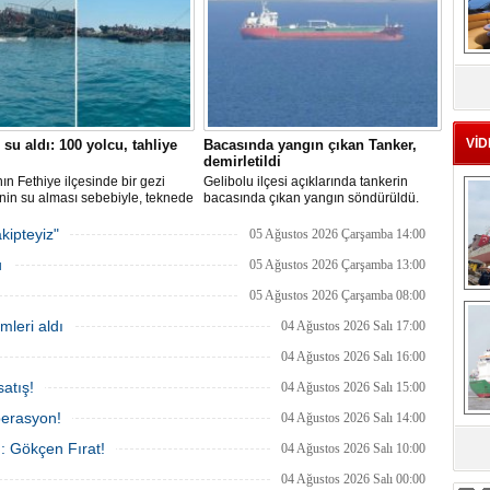
MS
eu
VİD
 su aldı: 100 yolcu, tahliye
Bacasında yangın çıkan Tanker,
demirletildi
ın Fethiye ilçesinde bir gezi
Gelibolu ilçesi açıklarında tankerin
nin su alması sebebiyle, teknede
bacasında çıkan yangın söndürüldü.
 100 yolcu tahliye edildi,
Tanker, ardından Şevketiye Demir
in batmaması için bölgede
Sahası'na demirletildi.
kipteyiz"
05 Ağustos 2026 Çarşamba 14:00
a çalışması başlatıldı.
u
05 Ağustos 2026 Çarşamba 13:00
05 Ağustos 2026 Çarşamba 08:00
Ç
mleri aldı
04 Ağustos 2026 Salı 17:00
04 Ağustos 2026 Salı 16:00
atış!
04 Ağustos 2026 Salı 15:00
perasyon!
04 Ağustos 2026 Salı 14:00
ı: Gökçen Fırat!
04 Ağustos 2026 Salı 10:00
sa
04 Ağustos 2026 Salı 00:00