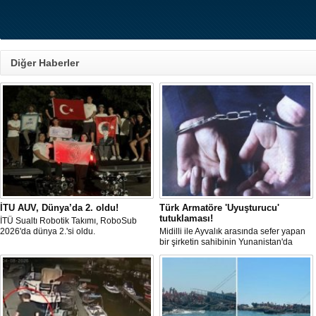
Diğer Haberler
İTU AUV, Dünya’da 2. oldu!
Türk Armatöre 'Uyuşturucu'
tutuklaması!
İTÜ Sualtı Robotik Takımı, RoboSub
2026'da dünya 2.'si oldu.
Midilli ile Ayvalık arasında sefer yapan
bir şirketin sahibinin Yunanistan'da
tutuklandığı bildirildi.