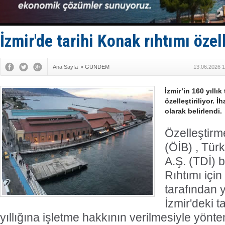
Fairline, T
Baltık Deni
Runit kubb
Limana dad
İzmir'de tarihi Konak rıhtımı özell
Türk Loydu
Ana Sayfa
»
GÜNDEM
13.06.2026 1
İzmir’in 160 yıllı
özelleştiriliyor. İ
olarak belirlendi.
Özelleştirm
(ÖİB) , Türk
A.Ş. (TDİ) 
Rıhtımı için
tarafından 
İzmir'deki t
yıllığına işletme hakkının verilmesiyle yöntem