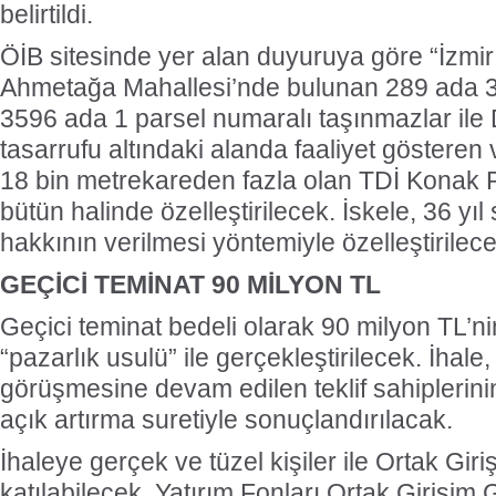
belirtildi.
ÖİB sitesinde yer alan duyuruya göre “İzmir i
Ahmetağa Mahallesi’nde bulunan 289 ada 3, 
3596 ada 1 parsel numaralı taşınmazlar ile
tasarrufu altındaki alanda faaliyet göstere
18 bin metrekareden fazla olan TDİ Konak Rı
bütün halinde özelleştirilecek. İskele, 36 yıl
hakkının verilmesi yöntemiyle özelleştirilec
GEÇİCİ TEMİNAT 90 MİLYON TL
Geçici teminat bedeli olarak 90 milyon TL’nin
“pazarlık usulü” ile gerçekleştirilecek. İhale,
görüşmesine devam edilen teklif sahiplerinin
açık artırma suretiyle sonuçlandırılacak.
İhaleye gerçek ve tüzel kişiler ile Ortak Giri
katılabilecek. Yatırım Fonları Ortak Girişim