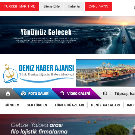
Sitene Ekle
Haberler
Günün Haberleri
Anadolu Te
Derince, I
Tüpraş, ha
İTU AUV, D
LNG taşıma
GÜNDEM
SEKTÖRDEN
TÜRK BOĞAZLARI
DENİZ KAZALARI
IMO 
PROYAD, yat
Türkiye-Ir
Türk Armat
Deniz turi
DÖDER, 28.