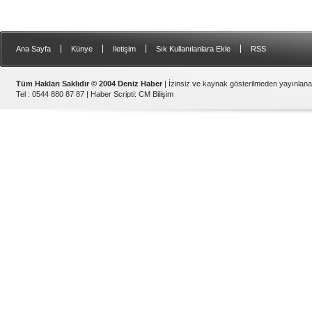
|
|
|
|
Ana Sayfa
Künye
İletişim
Sık Kullanılanlara Ekle
RSS
Tüm Hakları Saklıdır © 2004 Deniz Haber
| İzinsiz ve kaynak gösterilmeden yayınlan
Tel : 0544 880 87 87 |
Haber Scripti
:
CM Bilişim