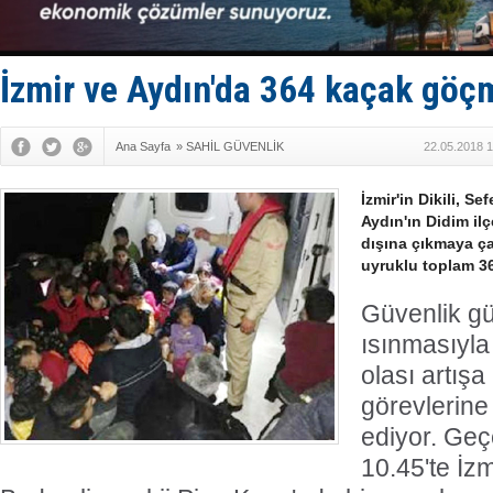
LNG taşıma
PROYAD, yat
Türkiye-Ir
Türk Armat
İzmir ve Aydın'da 364 kaçak göç
Deniz turi
Ana Sayfa
»
SAHİL GÜVENLİK
22.05.2018 1
İzmir'in Dikili, Se
Aydın'ın Didim ilç
dışına çıkmaya ç
uyruklu toplam 3
Güvenlik gü
ısınmasıyla 
olası artışa
görevlerine
ediyor. Ge
10.45'te İzmi