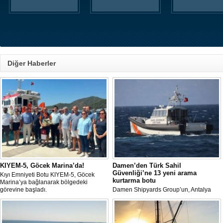
Diğer Haberler
KIYEM-5, Göcek Marina’da!
Damen’den Türk Sahil
Güvenliği’ne 13 yeni arama
Kıyı Emniyeti Botu KIYEM-5, Göcek
kurtarma botu
Marina’ya bağlanarak bölgedeki
görevine başladı.
Damen Shipyards Group’un, Antalya
Serbest Bölgesi’ndeki stratejik üretim
üssü olan Damen Antalya, Türk Sahil
Güvenliği için kolları sıvıyor.