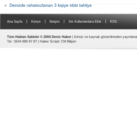
Denizde rahatsızlanan 3 kişiye tıbbi tahliye
|
|
|
|
Ana Sayfa
Künye
İletişim
Sık Kullanılanlara Ekle
RSS
Tüm Hakları Saklıdır © 2004 Deniz Haber
| İzinsiz ve kaynak gösterilmeden yayınlan
Tel : 0544 880 87 87 |
Haber Scripti
:
CM Bilişim