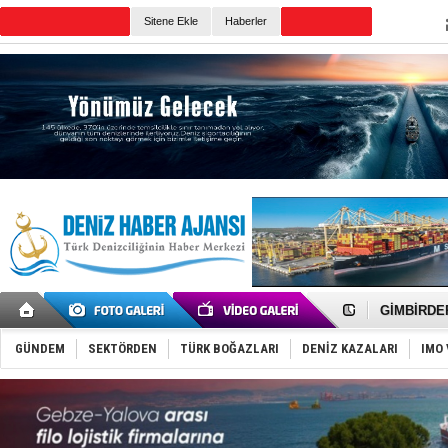
TURKISH MARITIME
Sitene Ekle
Haberler
CANLI YAYIN
Günün Haberleri
FESCO, Kar
DESE, BIMC
GİMBİRDER 
35 milyon T
İnsansız c
GÜNDEM
SEKTÖRDEN
TÜRK BOĞAZLARI
DENİZ KAZALARI
IMO 
Yüzyıl son
Anadolu Te
Derince, I
Tüpraş, ha
İTU AUV, D