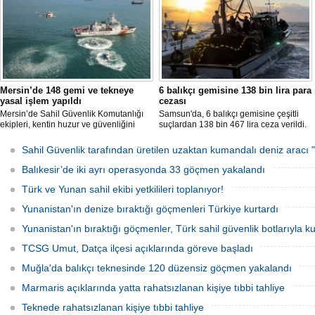
Mersin’de 148 gemi ve tekneye
6 balıkçı gemisine 138 bin lira para
yasal işlem yapıldı
cezası
Mersin’de Sahil Güvenlik Komutanlığı
Samsun'da, 6 balıkçı gemisine çeşitli
ekipleri, kentin huzur ve güvenliğini
suçlardan 138 bin 467 lira ceza verildi.
sağlamak amacıyla 2025 yılının ilk 5
ayında 7 bin 783 saat görev yaptı.
Sahil Güvenlik tarafından üretilen uzaktan kumandalı deniz arac
Denetimlerde 2 bin 549 gemi ve tekne
kontrol edilirken, kurallara uymayan
Balıkesir’de iki ayrı operasyonda 33 göçmen yakalandı
148’ine yasal işlem uygulandı.
Türk ve Yunan sahil ekibi yetkilileri toplanıyor!
Yunanistan'ın denize bıraktığı göçmenleri Türkiye kurtardı
Yunanistan'ın bıraktığı göçmenler, Türk sahil güvenlik botlarıyla kur
TCSG Umut, Datça ilçesi açıklarında göreve başladı
Muğla'da balıkçı teknesinde 120 düzensiz göçmen yakalandı
Marmaris açıklarında yatta rahatsızlanan kişiye tıbbi tahliye
Teknede rahatsızlanan kişiye tıbbi tahliye