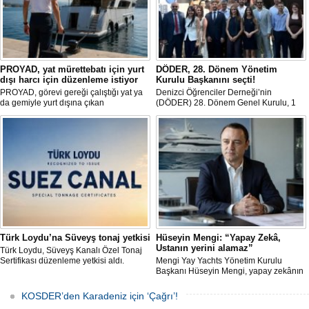
PROYAD, yat mürettebatı için yurt
DÖDER, 28. Dönem Yönetim
dışı harcı için düzenleme istiyor
Kurulu Başkanını seçti!
PROYAD, görevi gereği çalıştığı yat ya
Denizci Öğrenciler Derneği’nin
da gemiyle yurt dışına çıkan
(DÖDER) 28. Dönem Genel Kurulu, 1
gemiadamlarının yurt dışı çıkış
Ağustos Cumartesi günü Türkiye Gemi
harcından muaf tutulması için yasal
Sanayicileri Birliği (GİSBİR) ev
düzenleme yapılmasını talep etti.
sahipliğinde gerçekleştirildi.
Türk Loydu’na Süveyş tonaj yetkisi
Hüseyin Mengi: “Yapay Zekâ,
Ustanın yerini alamaz”
Türk Loydu, Süveyş Kanalı Özel Tonaj
Sertifikası düzenleme yetkisi aldı.
Mengi Yay Yachts Yönetim Kurulu
Başkanı Hüseyin Mengi, yapay zekânın
yat üretimindeki kullanım sınırını, kişiye
özel üretim sürecini, mega yat
KOSDER’den Karadeniz için ‘Çağrı’!
tanımındaki değişimi ve hibrit tahrik