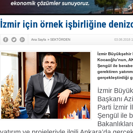
Limana dad
Türk Loydu
Hüseyin Me
Hat-San Te
İzmir için örnek işbirliğine deni
Med Marine
Ana Sayfa
»
SEKTÖRDEN
03.08.2018 1
İzmir Büyükşehir 
Kocaoğlu’nun, AK 
Şengül ile berabe
gerektiren yatırım
gerçekleştirdiği g
İzmir Büyük
Başkanı Az
Parti İzmir 
Şengül ile 
Bakanlıklar
yatırım ve projeleriyle ilgili Ankara’da gerçe