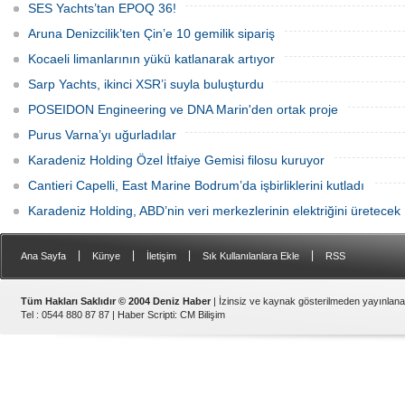
sistemlerinin ekonomisini CNN Türk'te
SES Yachts’tan EPOQ 36!
yayınlanan Özel Sektör programında
anlattı.
Aruna Denizcilik’ten Çin’e 10 gemilik sipariş
Kocaeli limanlarının yükü katlanarak artıyor
Sarp Yachts, ikinci XSR’i suyla buluşturdu
POSEIDON Engineering ve DNA Marin'den ortak proje
Purus Varna’yı uğurladılar
Karadeniz Holding Özel İtfaiye Gemisi filosu kuruyor
Cantieri Capelli, East Marine Bodrum’da işbirliklerini kutladı
Karadeniz Holding, ABD’nin veri merkezlerinin elektriğini üretecek
|
|
|
|
Ana Sayfa
Künye
İletişim
Sık Kullanılanlara Ekle
RSS
Tüm Hakları Saklıdır © 2004 Deniz Haber
| İzinsiz ve kaynak gösterilmeden yayınlan
Tel : 0544 880 87 87 |
Haber Scripti
:
CM Bilişim