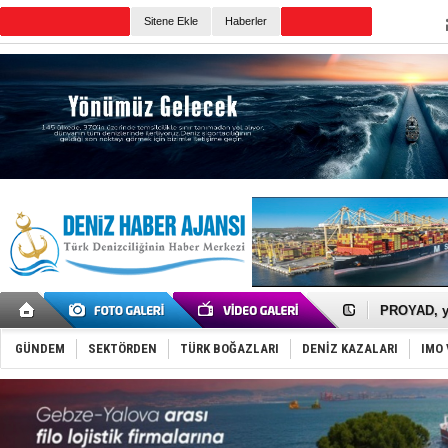
TURKISH MARITIME
Sitene Ekle
Haberler
CANLI YAYIN
Günün Haberleri
İTU AUV, D
LNG taşıma
PROYAD, yat
Türkiye-Ir
Türk Armat
GÜNDEM
SEKTÖRDEN
TÜRK BOĞAZLARI
DENİZ KAZALARI
IMO 
Deniz turi
DÖDER, 28.
Fairline, T
Baltık Deni
Runit kubb