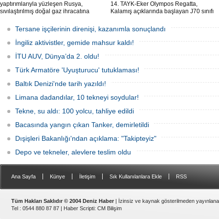
yaptırımlarıyla yüzleşen Rusya,
14. TAYK-Eker Olympos Regatta,
sıvılaştırılmış doğal gaz ihracatına
Kalamış açıklarında başlayan J70 sınıfı
devam edebilmek için gizli bir filo
yarışlarıyla ilk startını verdi. İstanbul'u 10
geliştiriyor.
gün boyunca yelken coşkusuyla
Tersane işçilerinin direnişi, kazanımla sonuçlandı
buluşturacak organizasyonun ilk
gününde 9 tekne rüzgârla buluştu.
İngiliz aktivistler, gemide mahsur kaldı!
İTU AUV, Dünya’da 2. oldu!
Türk Armatöre 'Uyuşturucu' tutuklaması!
Baltık Denizi'nde tarih yazıldı!
Limana dadandılar, 10 tekneyi soydular!
Tekne, su aldı: 100 yolcu, tahliye edildi
Bacasında yangın çıkan Tanker, demirletildi
Dışişleri Bakanlığı'ndan açıklama: "Takipteyiz"
Depo ve tekneler, alevlere teslim oldu
|
|
|
|
Ana Sayfa
Künye
İletişim
Sık Kullanılanlara Ekle
RSS
Tüm Hakları Saklıdır © 2004 Deniz Haber
| İzinsiz ve kaynak gösterilmeden yayınlan
Tel : 0544 880 87 87 |
Haber Scripti
:
CM Bilişim