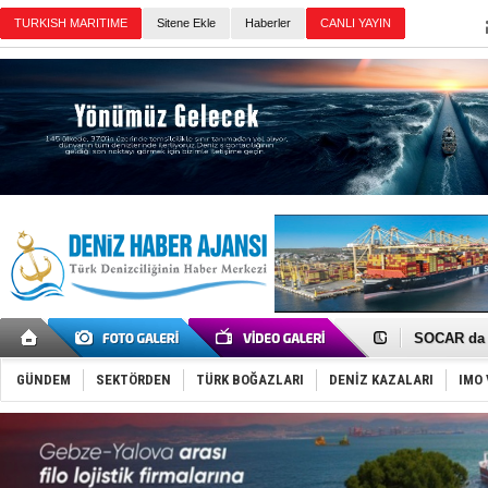
TURKISH MARITIME
Sitene Ekle
Haberler
CANLI YAYIN
Günün Haberleri
Taksi Botla
TÜRKLİM Ba
SOCAR da M
Türkiye'nin
Dünyanın e
GÜNDEM
SEKTÖRDEN
TÜRK BOĞAZLARI
DENİZ KAZALARI
IMO 
Hürmüz’de
Rusya'nın g
Keşfedildi
D-Marin, A
Van’da inş