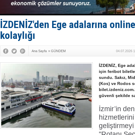
ASEAN ilk 
TAYK - Eke
İstanbul v
TEKNOFEST 
İZDENİZ'den Ege adalarına online 
Tersane işç
kolaylığı
Ana Sayfa
»
GÜNDEM
04.07.2026 1
İZDENİZ, Ege ada
için feribot biletl
sundu. Sakız, Mid
(Kos) ve Rodos sef
bilet.izdeniz.com.
güvenli şekilde sa
İzmir’in de
hizmetlerin
geliştirmey
"Rotanı Seç