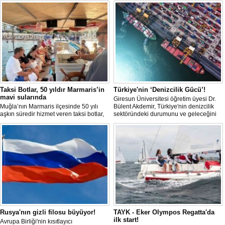
Taksi Botlar, 50 yıldır Marmaris’in
Türkiye'nin ‘Denizcilik Gücü’!
mavi sularında
Giresun Üniversitesi öğretim üyesi Dr.
Muğla’nın Marmaris ilçesinde 50 yılı
Bülent Akdemir, Türkiye'nin denizcilik
aşkın süredir hizmet veren taksi botlar,
sektöründeki durumunu ve geleceğini
hem ulaşım hem de turistik gezi
değerlendirdi.
amacıyla kullanılmaya devam ediyor.
Rusya'nın gizli filosu büyüyor!
TAYK - Eker Olympos Regatta'da
ilk start!
Avrupa Birliği'nin kısıtlayıcı