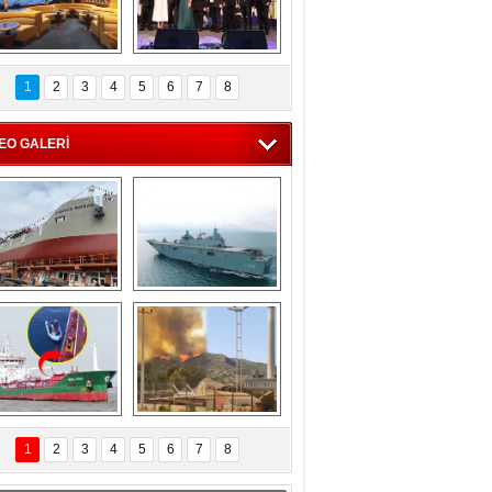
C'den 55 milyon 
5. Bosphorus Ship 
roluk turizm geliri 
Brokers Dinner, 
1
2
3
4
5
6
7
8
müjdesi
İstanbul’da yapıldı
EO GALERİ
eksan Tersanesi, 
TCG Anadolu, 
Başaran Bayrak 
tersane teknik 
tankerini suya 
seyrini tamamladı
indirdi
Göçmenlerin 
Milas’taki yangın 
imdadına Türk 
yeniden termik 
1
2
3
4
5
6
7
8
hipli MINA DENIZ 
santrallere doğru 
yetişti
ilerliyor