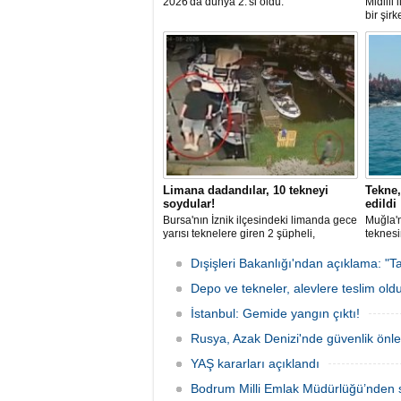
2026'da dünya 2.'si oldu.
Midilli
bir şir
tutuklan
Limana dadandılar, 10 tekneyi
Tekne,
soydular!
edildi
Bursa'nın İznik ilçesindeki limanda gece
Muğla'n
yarısı teknelere giren 2 şüpheli,
teknesi
elektronik cihazlar ve değerli eşyalar
bulunan
çaldı. Olay, güvenlik kameralarına
teknen
Dışişleri Bakanlığı'ndan açıklama: "Ta
yansıdı, tekne sahiplerinin ihbarıyla
kurtarm
jandarma inceleme başlattı.
Depo ve tekneler, alevlere teslim old
İstanbul: Gemide yangın çıktı!
Rusya, Azak Denizi'nde güvenlik önle
YAŞ kararları açıklandı
Bodrum Milli Emlak Müdürlüğü’nden s