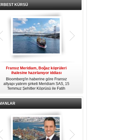
ERBEST KÜRSÜ
Fransız Meridiam, Boğaz köprüleri
Kendi yat limanına sahip en pahalı
ihalesine hazırlanıyor iddiası
özel adalar
Bloomberg'in haberine göre Fransız
Dünyanın en zengin insanlarından
altyapı yatırım şirketi Meridiam SAS, 15
bazıları için yaşam tarzının bir parçası
Temmuz Şehitler Köprüsü ile Fatih
sadece bir süper yat değil, aynı
R
Sultan Mehmet Köprüsü'nün
zamanda kendi yat limanı, helikopter
özelleştirilmesine yönelik ihaleyle
pisti ve seçkin villaları da içeren koca
ilgileniyor.
bir özel adadır.
İMANLAR