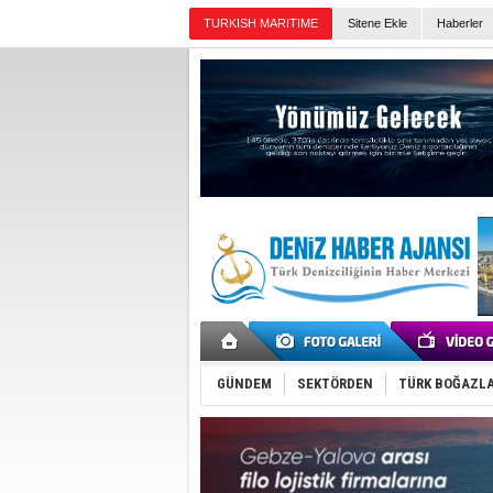
TURKISH MARITIME
Sitene Ekle
Haberler
Günün Haberleri
GÜNDEM
SEKTÖRDEN
TÜRK BOĞAZLA