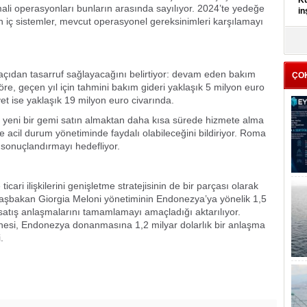
Kü
ali operasyonları bunların arasında sayılıyor. 2024’te yedeğe
in
 iç sistemler, mevcut operasyonel gereksinimleri karşılamayı
K
Kı
it
i açıdan tasarruf sağlayacağını belirtiyor: devam eden bakım
ÇO
re, geçen yıl için tahmini bakım gideri yaklaşık 5 milyon euro
et ise yaklaşık 19 milyon euro civarında.
n yeni bir gemi satın almaktan daha kısa sürede hizmete alma
 acil durum yönetiminde faydalı olabileceğini bildiriyor. Roma
 sonuçlandırmayı hedefliyor.
cari ilişkilerini genişletme stratejisinin de bir parçası olarak
Başbakan Giorgia Meloni yönetiminin Endonezya’ya yönelik 1,5
 satış anlaşmalarını tamamlamayı amaçladığı aktarılıyor.
rsanesi, Endonezya donanmasına 1,2 milyar dolarlık bir anlaşma
.