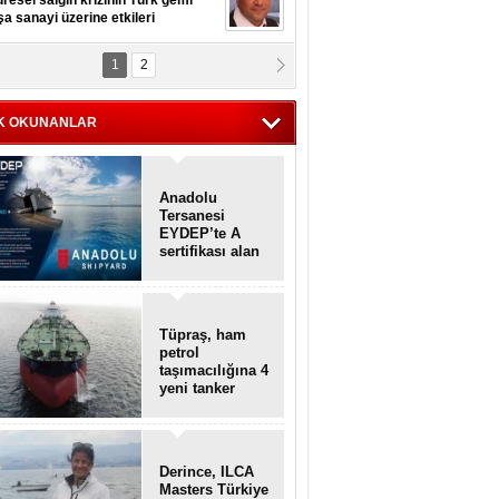
resel salgın krizinin Türk gemi
şa sanayi üzerine etkileri
1
2
pt. MESUT AZMİ GÖKSOY
lavuz kaptan kardeşlerime
hafen...
K OKUNANLAR
Anadolu
Tersanesi
EYDEP’te A
sertifikası alan
ilk tersane oldu
Tüpraş, ham
petrol
taşımacılığına 4
yeni tanker
daha ekliyor
Derince, ILCA
Masters Türkiye