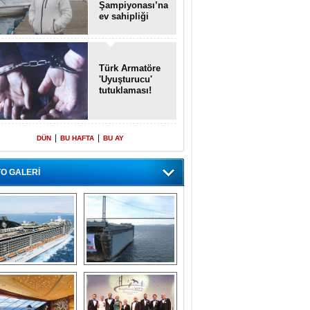
Şampiyonası’na
ev sahipliği
yapacak
Türk Armatöre
'Uyuşturucu'
tutuklaması!
|
|
DÜN
BU HAFTA
BU AY
O GALERİ
emi içinde gemi” 
Dünyada tek! 
konsepti ile MSC 
Denizaltı yüzer 
Splendida
havuzu intikal 
seyrine başladı