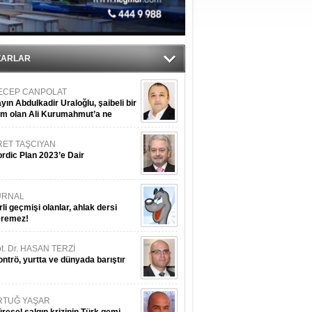
ediyor
ZARLAR
ECEP CANPOLAT
yın Abdulkadir Uraloğlu, şaibeli bir
im olan Ali Kurumahmut’a ne
nışıyorsunuz?
RET TAŞCIYAN
rdic Plan 2023’e Dair
URNAL
rli geçmişi olanlar, ahlak dersi
eremez!
t. Dr. HASAN TERZİ
ntrö, yurtta ve dünyada barıştır
RTUĞ YAŞAR