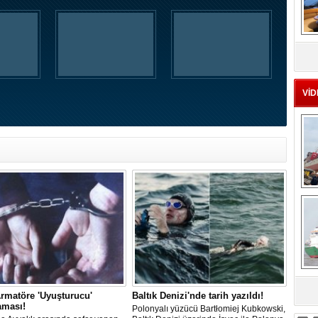
MS
eu
VİD
Ç
rmatöre 'Uyuşturucu'
Baltık Denizi'nde tarih yazıldı!
sa
aması!
Polonyalı yüzücü Bartłomiej Kubkowski,