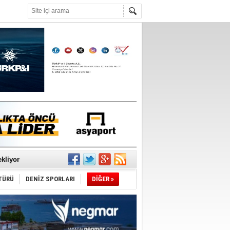
°C
sane oldu
ipliği yapacak
ekliyor
TÜRÜ
DENİZ SPORLARI
DİĞER »
nleme istiyor