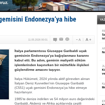
Fairline, Türkiye’de ‘SoleMarin’i seçti
Baltık Denizi'nde tarih yazıldı!
Runit kubbesi okyanusun derinliklerinde halkı tehdit 
Limana dadandılar, 10 tekneyi soydular!
 gemisini Endonezya’ya hibe
Türk Loydu’na Süveyş tonaj yetkisi
YA
R
Sa
is
11.05.2026 00:01
da
A
İtalya parlamentosu Giuseppe Garibaldi uçak
No
gemisinin Endonezya’ya bağışlanması kararını
kabul etti. Bu adım, geminin maliyetli söküm
işlemlerinden kaçınırken bir müttefikle ilişkileri
J
güçlendirme amacını taşıyor.
Ki
v
İtalya Hükümeti, 2024 yılında aktif görevden alınan
İtalyan Deniz Kuvvetleri’nin Giuseppe Garibaldi
Kp
(C551) uçak gemisini Endonezya’ya hibe etmeye
Mo
hazırlanıyor.
1985’te denize indirilen ve 54 milyon euro değerindeki
E
Garibaldi, Akdeniz ve Afrika açıklarında çeşitli