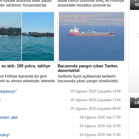
 ile Ayvalık arasında sefer yapan
Baltık Denizi üzerinde İsveç ile Polonya
S
ketin sahibinin Yunanistan'da
arasındaki mesafeyi yüzerek bu
dığı bildirildi.
başarının ilk örneği olarak tarihe geçti.
 su aldı: 100 yolcu, tahliye
Bacasında yangın çıkan Tanker,
demirletildi
ın Fethiye ilçesinde bir gezi
Gelibolu ilçesi açıklarında tankerin
nin su alması sebebiyle, teknede
bacasında çıkan yangın söndürüldü.
 100 yolcu tahliye edildi,
Tanker, ardından Şevketiye Demir
in batmaması için bölgede
Sahası'na demirletildi.
kipteyiz"
05 Ağustos 2026 Çarşamba 14:00
a çalışması başlatıldı.
u
05 Ağustos 2026 Çarşamba 13:00
L
05 Ağustos 2026 Çarşamba 08:00
mleri aldı
04 Ağustos 2026 Salı 17:00
04 Ağustos 2026 Salı 16:00
atış!
04 Ağustos 2026 Salı 15:00