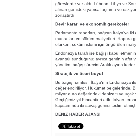
görevlerde yer aldı; Lübnan, Libya ve Som
alınan gemideki yapısal aşınma ve eskiyen
zorlaştırdı.
Devir kararı ve ekonomik gerekçeler
Parlamento raporları, bağışın İtalya’ya ik
masrafları ve söküm maliyetleri. Rapora gö
olurken, söküm işlemi için öngörülen maliy
Endonezya tarafı ise bağışı kabul etmeni
avantajı sunduğunu; ayrıca geminin afet ve
yönetimi bağış sürecini Aralık ayına kadar
Stratejik ve ticari boyut
Bu bağış hamlesi, İtalya’nın Endonezya ile ti
değerlendiriliyor. Hükümet belgelerinde, 
milyar euro değerindeki denizaltı ve uçak
Geçtiğimiz yıl Fincantieri adlı İtalyan te
kapsamında iki savaş gemisi teslim etmişti
DENİZ HABER AJANSI