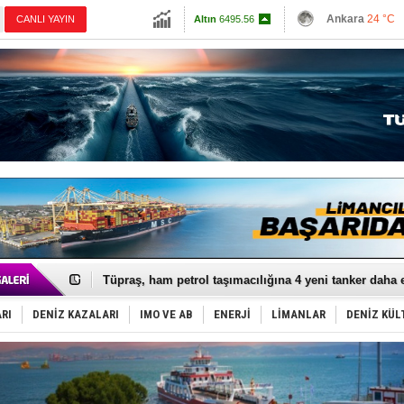
13798.82
Ankara
24 °C
CANLI YAYIN
Altın
6495.56
İzmir
27 °C
Dolar
47.5996
Antalya
25 °C
Euro
54.823
Muğla
25 °C
Çanakkale
25 
Anadolu Tersanesi EYDEP’te A sertifikası alan ilk ter
Derince, ILCA Masters Türkiye Şampiyonası’na ev sah
Tüpraş, ham petrol taşımacılığına 4 yeni tanker daha 
İTU AUV, Dünya’da 2. oldu!
LNG taşımacılığında maliyetler katlandı
RI
DENİZ KAZALARI
IMO VE AB
ENERJİ
LİMANLAR
DENİZ KÜL
PROYAD, yat mürettebatı için yurt dışı harcı için düze
Türkiye-Irak enerji hattında yeni dönem başlıyor
Türk Armatöre 'Uyuşturucu' tutuklaması!
Deniz turizminde yeni ‘Ceza Rejimi’!
DÖDER, 28. Dönem Yönetim Kurulu Başkanını seçti!