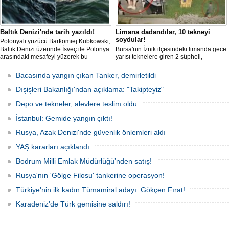
Baltık Denizi'nde tarih yazıldı!
Limana dadandılar, 10 tekneyi
soydular!
Polonyalı yüzücü Bartłomiej Kubkowski,
Baltık Denizi üzerinde İsveç ile Polonya
Bursa'nın İznik ilçesindeki limanda gece
arasındaki mesafeyi yüzerek bu
yarısı teknelere giren 2 şüpheli,
başarının ilk örneği olarak tarihe geçti.
elektronik cihazlar ve değerli eşyalar
çaldı. Olay, güvenlik kameralarına
Bacasında yangın çıkan Tanker, demirletildi
yansıdı, tekne sahiplerinin ihbarıyla
jandarma inceleme başlattı.
Dışişleri Bakanlığı'ndan açıklama: "Takipteyiz"
Depo ve tekneler, alevlere teslim oldu
İstanbul: Gemide yangın çıktı!
Rusya, Azak Denizi'nde güvenlik önlemleri aldı
YAŞ kararları açıklandı
Bodrum Milli Emlak Müdürlüğü’nden satış!
Rusya'nın 'Gölge Filosu' tankerine operasyon!
Türkiye'nin ilk kadın Tümamiral adayı: Gökçen Fırat!
Karadeniz'de Türk gemisine saldırı!