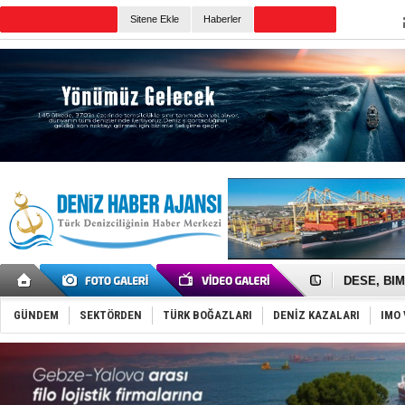
TURKISH MARITIME
Sitene Ekle
Haberler
CANLI YAYIN
Günün Haberleri
İngiliz akt
FESCO, Kar
DESE, BIMC
GİMBİRDER 
35 milyon T
GÜNDEM
SEKTÖRDEN
TÜRK BOĞAZLARI
DENİZ KAZALARI
IMO 
İnsansız c
Yüzyıl son
Anadolu Te
Derince, I
Tüpraş, ha