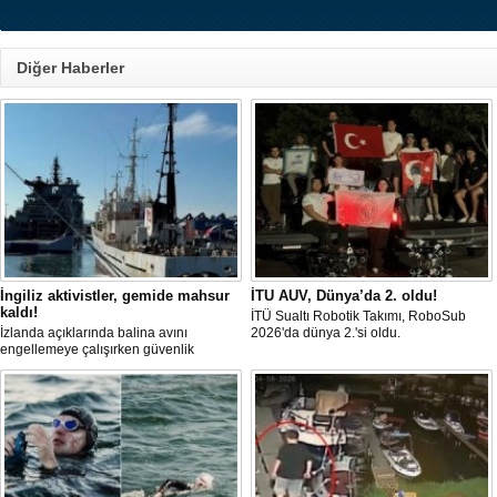
Diğer Haberler
İngiliz aktivistler, gemide mahsur
İTU AUV, Dünya’da 2. oldu!
kaldı!
İTÜ Sualtı Robotik Takımı, RoboSub
İzlanda açıklarında balina avını
2026'da dünya 2.'si oldu.
engellemeye çalışırken güvenlik
güçlerince durdurulan Bandero adlı
protesto gemisindeki 21 çevre aktivisti,
günlerdir gemiden çıkmalarına izin
verilmediğini ve temel haklarının ihlal
edildiğini öne sürdü. Mürettebatta iki
Britanyalı aktivist de bulunuyor.