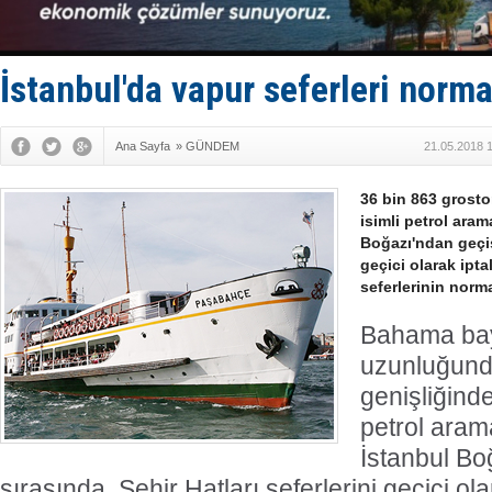
İTU AUV, D
LNG taşıma
PROYAD, yat
Türkiye-Ir
İstanbul'da vapur seferleri norm
Türk Armat
Ana Sayfa
»
GÜNDEM
21.05.2018 
36 bin 863 grosto
isimli petrol ara
Boğazı'ndan geçiş
geçici olarak iptal
seferlerinin norm
Bahama bay
uzunluğund
genişliğind
petrol aram
İstanbul Bo
sırasında, Şehir Hatları seferlerini geçici olar