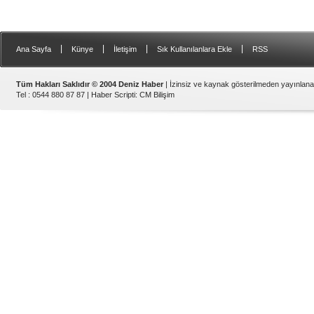
|
|
|
|
Ana Sayfa
Künye
İletişim
Sık Kullanılanlara Ekle
RSS
Tüm Hakları Saklıdır © 2004 Deniz Haber
| İzinsiz ve kaynak gösterilmeden yayınlan
Tel : 0544 880 87 87 |
Haber Scripti
:
CM Bilişim