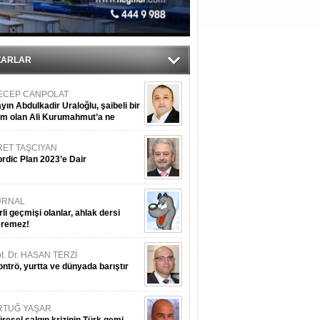
tı
sane oldu
ZARLAR
ECEP CANPOLAT
yın Abdulkadir Uraloğlu, şaibeli bir
im olan Ali Kurumahmut’a ne
nışıyorsunuz?
RET TAŞCIYAN
rdic Plan 2023’e Dair
URNAL
rli geçmişi olanlar, ahlak dersi
eremez!
t. Dr. HASAN TERZİ
ntrö, yurtta ve dünyada barıştır
RTUĞ YAŞAR