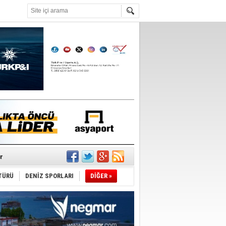
°C
r
TÜRÜ
DENİZ SPORLARI
DİĞER »
du