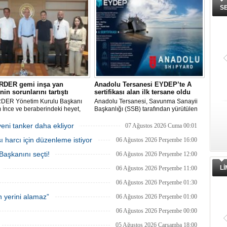
e buluşuyor. Müşterilerin
Federasyonu (FASA), ASEAN’ın ilk
S
rine göre özel olarak tasarlanan
Koruma ve Tazminat Sigortası (P&I)
r, donanım ve özelliklerine göre
Kulübünü kurmak için çalışma
dirilerek teslim ediliyor.
yürütüyor.
RDER gemi inşa yan
Anadolu Tersanesi EYDEP’te A
nin sorunlarını tartıştı
sertifikası alan ilk tersane oldu
DER Yönetim Kurulu Başkanı
Anadolu Tersanesi, Savunma Sanayii
İnce ve beraberindeki heyet,
Başkanlığı (SSB) tarafından yürütülen
aşkanı Cemil Demiryürek’i
Endüstriyel Yetkinlik Değerlendirme ve
 etti. Görüşmede tersane taşeron
Destekleme Programı
eni tanker daha ekliyor
07 Ağustos 2026 Cuma 00:01
rının yaşadığı sektörel sorunlar
(EYDEP)kapsamında, A Sertifikası
ı harcı için düzenleme istiyor
gi uygulamalarındaki
almaya hak kazanan ilk tersane oldu.
06 Ağustos 2026 Perşembe 16:00
yetler ele alındı.
şkanını seçti!
06 Ağustos 2026 Perşembe 12:00
L
06 Ağustos 2026 Perşembe 11:00
06 Ağustos 2026 Perşembe 01:30
 yerini alamaz”
06 Ağustos 2026 Perşembe 01:00
06 Ağustos 2026 Perşembe 00:00
05 Ağustos 2026 Çarşamba 18:00