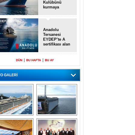
Kulübünü
kurmaya
hazırlanıyor
Anadolu
Tersanesi
EYDEP’te A
sertifikası alan
ilk tersane oldu
|
|
DÜN
BU HAFTA
BU AY
O GALERİ
emi içinde gemi” 
Dünyada tek! 
konsepti ile MSC 
Denizaltı yüzer 
Splendida
havuzu intikal 
seyrine başladı