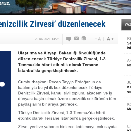
GİMBİRDER gemi inşa yan sanayinin sorunlarını tartış
35 milyon TL'lik tekne projesinde karar çıktı
İnsansız cankurtaran ihalesini BlueForge kazandı
Yüzyıl sonra ilk kez dünyaya açılan gizemli ada!
enizcilik Zirvesi’ düzenlenecek
Anadolu Tersanesi EYDEP’te A sertifikası alan ilk ter
YA
R
29.06.2021 14:28
Sa
is
Ulaştırma ve Altyapı Bakanlığı öncülüğünde
da
düzenlenecek Türkiye Denizcilik Zirvesi, 1-3
A
Temmuz'da hibrit etkinlik olarak Tersane
No
İstanbul'da gerçekleştirilecek.
Cumhurbaşkanı Recep Tayyip Erdoğan'ın da
J
katılımıyla bu yıl ilk kez düzenlenecek Türkiye
Ki
v
Denizcilik Zirvesi, kamu, sivil toplum, akademi ve iş
dünyası başta olmak üzere denizcilik sektörünün tüm
paydaşlarını bir araya getirecek.
Kp
Mo
Türkiye Denizcilik Zirvesi, 1-3 Temmuz'da hibrit
etkinlik olarak Tersane İstanbul'da gerçekleştirilecek.
Zirve, yerli ve yabancı binlerce katılımcıyı, çok sayıda
E