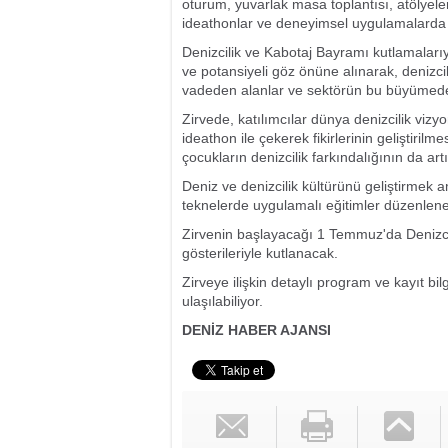
oturum, yuvarlak masa toplantısı, atölyele
ideathonlar ve deneyimsel uygulamalarda
Denizcilik ve Kabotaj Bayramı kutlamaları
ve potansiyeli göz önüne alınarak, denizci
vadeden alanlar ve sektörün bu büyümede
Zirvede, katılımcılar dünya denizcilik vizy
ideathon ile çekerek fikirlerinin geliştirilm
çocukların denizcilik farkındalığının da art
Deniz ve denizcilik kültürünü geliştirmek a
teknelerde uygulamalı eğitimler düzenlen
Zirvenin başlayacağı 1 Temmuz'da Denizci
gösterileriyle kutlanacak.
Zirveye ilişkin detaylı program ve kayıt bilg
ulaşılabiliyor.
DENİZ HABER AJANSI