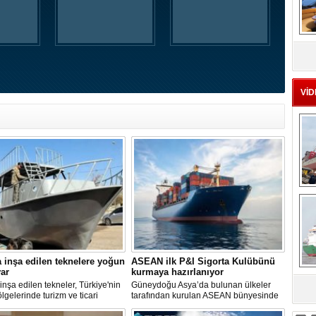
MS
eu
VİD
Ç
 inşa edilen teknelere yoğun
ASEAN ilk P&I Sigorta Kulübünü
var
kurmaya hazırlanıyor
inşa edilen tekneler, Türkiye'nin
Güneydoğu Asya’da bulunan ülkeler
sa
ölgelerinde turizm ve ticari
tarafından kurulan ASEAN bünyesinde
tlerde kullanılmak üzere deniz ve
hizmet veren Gemi Sahipleri Dernekleri