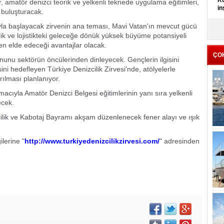
Kü
r, amatör denizci teorik ve yelkenli teknede uygulama eğitimleri,
in
 buluşturacak.
yla başlayacak zirvenin ana teması, Mavi Vatan'ın mevcut gücü
K
lik ve lojistikteki geleceğe dönük yüksek büyüme potansiyeli
Kı
n elde edeceği avantajlar olacak.
it
ÇO
onunu sektörün öncülerinden dinleyecek. Gençlerin ilgisini
esini hedefleyen Türkiye Denizcilik Zirvesi'nde, atölyelerle
ırılması planlanıyor.
macıyla Amatör Denizci Belgesi eğitimlerinin yanı sıra yelkenli
ecek.
lik ve Kabotaj Bayramı akşam düzenlenecek fener alayı ve ışık
ilerine "
http://www.turkiyedenizcilikzirvesi.com/
" adresinden