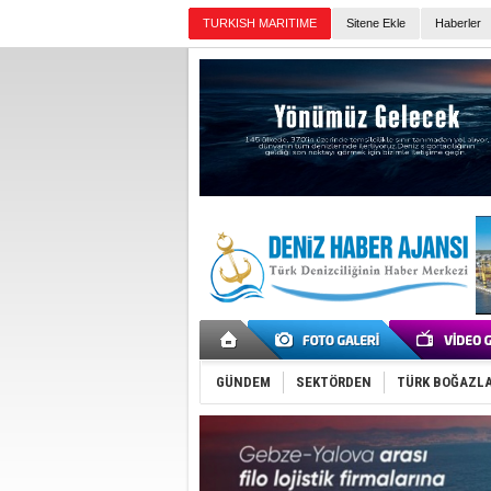
TURKISH MARITIME
Sitene Ekle
Haberler
Günün Haberleri
GÜNDEM
SEKTÖRDEN
TÜRK BOĞAZLA