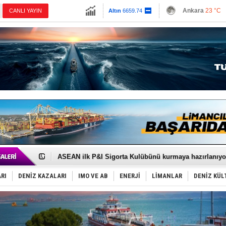
13779.39
Ankara
23 °C
CANLI YAYIN
Altın
6659.74
İzmir
26 °C
Dolar
47.6791
Antalya
27 °C
Euro
55.1257
Muğla
23 °C
Çanakkale
25 
D-Marin, Avrupa'nın tekne fuarlarına çıkarma yapacak
Van’da inşa edilen teknelere yoğun talep var
ASEAN ilk P&I Sigorta Kulübünü kurmaya hazırlanıyo
TAYK - Eker Olympos Regatta'da ilk start!
İstanbul ve Çanakkale: 6 ayda 40.000 gemi
RI
DENİZ KAZALARI
IMO VE AB
ENERJİ
LİMANLAR
DENİZ KÜL
TEKNOFEST ‘Mavi Vatan’ ziyaretçi kayıtları başladı!
Tersane işçilerinin direnişi, kazanımla sonuçlandı
İngiliz aktivistler, gemide mahsur kaldı!
FESCO, Karadeniz'de yeni sevkiyat taleplerini durdur
DESE, BIMCO’ya katıldı