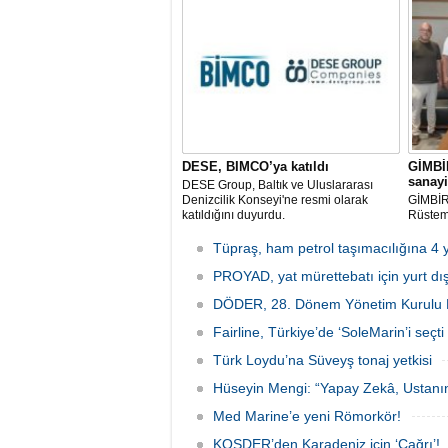
Uluslararası Tekne Fuarı'nda
göllerl
ziyaretçileriyle yeniden buluşmaya
taleple
hazırlanıyor.
teknele
şekillen
DESE, BIMCO’ya katıldı
GİMBİ
sanayi
DESE Group, Baltık ve Uluslararası
Denizcilik Konseyi'ne resmi olarak
GİMBİR
katıldığını duyurdu.
Rüstem 
YTSO B
ziyaret
Tüpraş, ham petrol taşımacılığına 4 y
firmala
PROYAD, yat mürettebatı için yurt dış
ile ver
mağduri
DÖDER, 28. Dönem Yönetim Kurulu Ba
Fairline, Türkiye’de ‘SoleMarin’i seçti
Türk Loydu’na Süveyş tonaj yetkisi
Hüseyin Mengi: “Yapay Zekâ, Ustanın
Med Marine’e yeni Römorkör!
KOSDER’den Karadeniz için ‘Çağrı’!