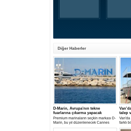
Diğer Haberler
D-Marin, Avrupa'nın tekne
Van’da
fuarlarına çıkarma yapacak
talep 
Premium marinaların seçkin markası D-
Van'da 
Marin, bu yıl düzenlenecek Cannes
farklı b
Yachting Festival ve Cenova
faaliye