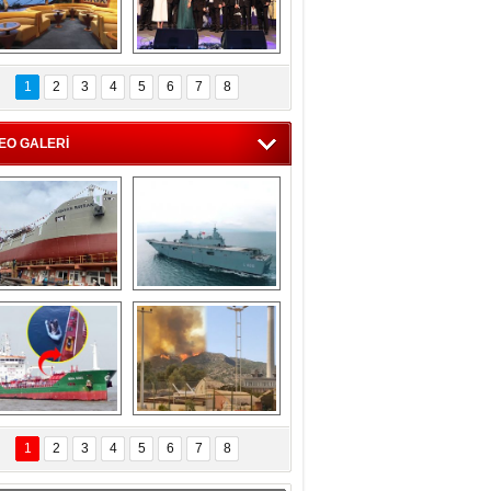
C'den 55 milyon 
5. Bosphorus Ship 
roluk turizm geliri 
Brokers Dinner, 
1
2
3
4
5
6
7
8
müjdesi
İstanbul’da yapıldı
EO GALERİ
eksan Tersanesi, 
TCG Anadolu, 
Başaran Bayrak 
tersane teknik 
tankerini suya 
seyrini tamamladı
indirdi
Göçmenlerin 
Milas’taki yangın 
imdadına Türk 
yeniden termik 
1
2
3
4
5
6
7
8
hipli MINA DENIZ 
santrallere doğru 
yetişti
ilerliyor