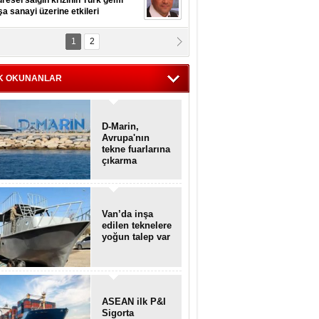
resel salgın krizinin Türk gemi
şa sanayi üzerine etkileri
1
2
pt. MESUT AZMİ GÖKSOY
lavuz kaptan kardeşlerime
hafen...
K OKUNANLAR
D-Marin,
Avrupa'nın
tekne fuarlarına
çıkarma
yapacak
Van’da inşa
edilen teknelere
yoğun talep var
ASEAN ilk P&I
Sigorta