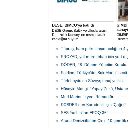
DESE, BIMCO’ya katıldı
GİMBİ
sanayi
DESE Group, Baltık ve Uluslararası
Denizcilik Konseyi'ne resmi olarak
GİMBİR
katıldığını duyurdu.
Rüstem 
YTSO B
ziyaret
Tüpraş, ham petrol taşımacılığına 4 y
firmala
PROYAD, yat mürettebatı için yurt dış
ile ver
mağduri
DÖDER, 28. Dönem Yönetim Kurulu Ba
Fairline, Türkiye’de ‘SoleMarin’i seçti
Türk Loydu’na Süveyş tonaj yetkisi
Hüseyin Mengi: “Yapay Zekâ, Ustanın
Med Marine’e yeni Römorkör!
KOSDER’den Karadeniz için ‘Çağrı’!
SES Yachts’tan EPOQ 36!
Aruna Denizcilik’ten Çin’e 10 gemilik 