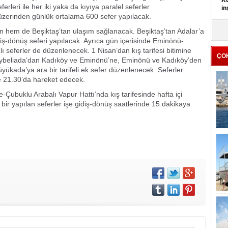
Kü
rleri ile her iki yaka da kıyıya paralel seferler
in
 üzerinden günlük ortalama 600 sefer yapılacak.
K
n hem de Beşiktaş’tan ulaşım sağlanacak. Beşiktaş’tan Adalar’a
Kı
ş-dönüş seferi yapılacak. Ayrıca gün içerisinde Eminönü-
it
ı seferler de düzenlenecek. 1 Nisan’dan kış tarifesi bitimine
ÇO
ybeliada’dan Kadıköy ve Eminönü’ne, Eminönü ve Kadıköy’den
kada’ya ara bir tarifeli ek sefer düzenlenecek. Seferler
 21.30’da hareket edecek.
ye-Çubuklu Arabalı Vapur Hattı’nda kış tarifesinde hafta içi
 bir yapılan seferler işe gidiş-dönüş saatlerinde 15 dakikaya