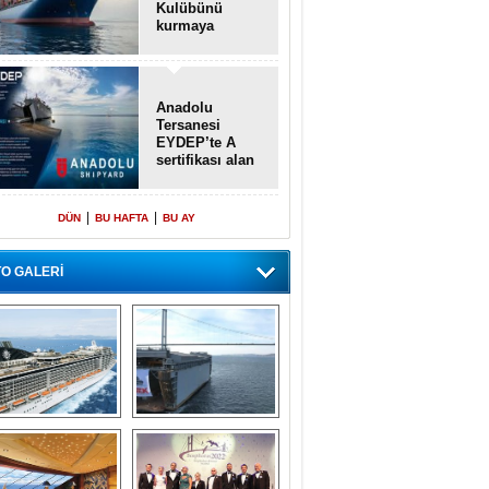
Kulübünü
kurmaya
hazırlanıyor
Anadolu
Tersanesi
EYDEP’te A
sertifikası alan
ilk tersane oldu
|
|
DÜN
BU HAFTA
BU AY
O GALERİ
emi içinde gemi” 
Dünyada tek! 
konsepti ile MSC 
Denizaltı yüzer 
Splendida
havuzu intikal 
seyrine başladı