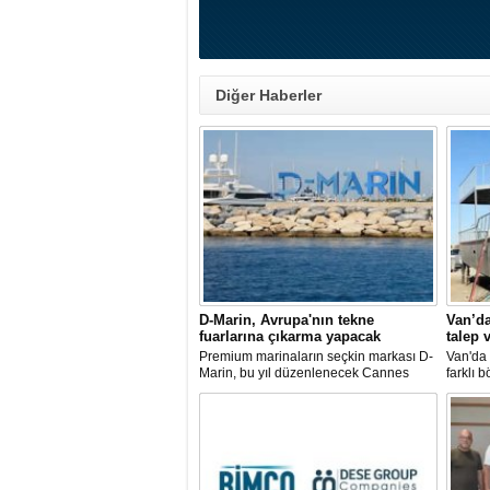
Diğer Haberler
D-Marin, Avrupa'nın tekne
Van’da
fuarlarına çıkarma yapacak
talep 
Premium marinaların seçkin markası D-
Van'da 
Marin, bu yıl düzenlenecek Cannes
farklı b
Yachting Festival ve Cenova
faaliye
Uluslararası Tekne Fuarı'nda
göllerl
ziyaretçileriyle yeniden buluşmaya
taleple
hazırlanıyor.
teknele
şekillen