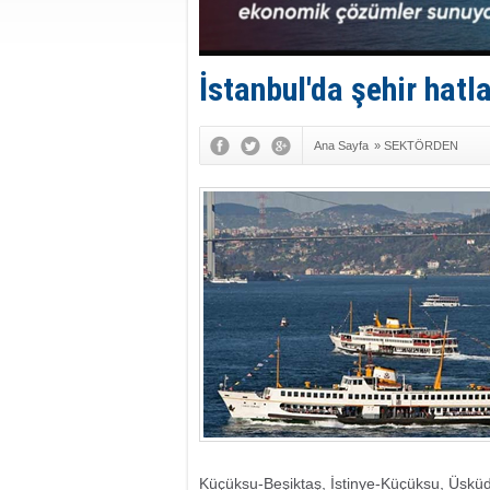
İstanbul'da şehir hatla
Ana Sayfa
»
SEKTÖRDEN
Küçüksu-Beşiktaş, İstinye-Küçüksu, Üsküd