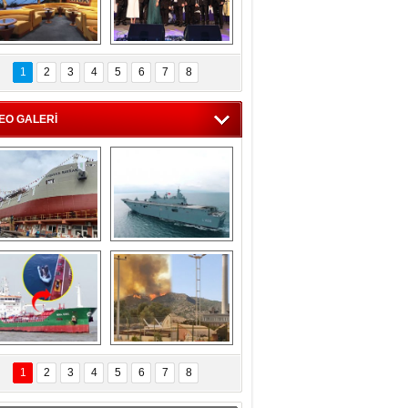
C'den 55 milyon 
5. Bosphorus Ship 
roluk turizm geliri 
Brokers Dinner, 
1
2
3
4
5
6
7
8
müjdesi
İstanbul’da yapıldı
EO GALERİ
eksan Tersanesi, 
TCG Anadolu, 
Başaran Bayrak 
tersane teknik 
tankerini suya 
seyrini tamamladı
indirdi
Göçmenlerin 
Milas’taki yangın 
imdadına Türk 
yeniden termik 
1
2
3
4
5
6
7
8
hipli MINA DENIZ 
santrallere doğru 
yetişti
ilerliyor