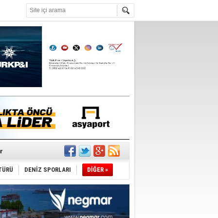
°C
r
TÜRÜ
DENİZ SPORLARI
DİĞER »
du