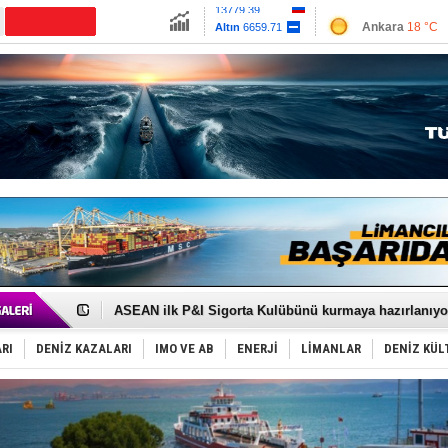
13779.39
Ankara
18 °C
Altın
6659.71
İzmir
27 °C
Dolar
47.6791
Antalya
26 °C
Euro
55.1258
Muğla
19 °C
Çanakkale
20 
D-Marin, Avrupa'nın tekne fuarlarına çıkarma yapacak
Van’da inşa edilen teknelere yoğun talep var
ASEAN ilk P&I Sigorta Kulübünü kurmaya hazırlanıyo
TAYK - Eker Olympos Regatta'da ilk start!
İstanbul ve Çanakkale: 6 ayda 40.000 gemi
RI
DENİZ KAZALARI
IMO VE AB
ENERJİ
LİMANLAR
DENİZ KÜL
TEKNOFEST ‘Mavi Vatan’ ziyaretçi kayıtları başladı!
Tersane işçilerinin direnişi, kazanımla sonuçlandı
İngiliz aktivistler, gemide mahsur kaldı!
FESCO, Karadeniz'de yeni sevkiyat taleplerini durdur
DESE, BIMCO’ya katıldı