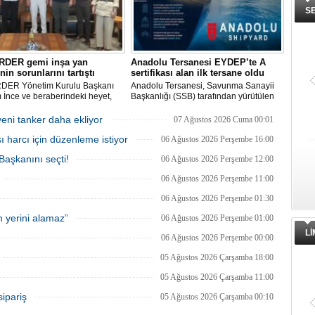
S
RDER gemi inşa yan
Anadolu Tersanesi EYDEP’te A
nin sorunlarını tartıştı
sertifikası alan ilk tersane oldu
DER Yönetim Kurulu Başkanı
Anadolu Tersanesi, Savunma Sanayii
İnce ve beraberindeki heyet,
Başkanlığı (SSB) tarafından yürütülen
aşkanı Cemil Demiryürek’i
Endüstriyel Yetkinlik Değerlendirme ve
 etti. Görüşmede tersane taşeron
Destekleme Programı
eni tanker daha ekliyor
07 Ağustos 2026 Cuma 00:01
rının yaşadığı sektörel sorunlar
(EYDEP)kapsamında, A Sertifikası
ı harcı için düzenleme istiyor
gi uygulamalarındaki
almaya hak kazanan ilk tersane oldu.
06 Ağustos 2026 Perşembe 16:00
yetler ele alındı.
şkanını seçti!
06 Ağustos 2026 Perşembe 12:00
06 Ağustos 2026 Perşembe 11:00
06 Ağustos 2026 Perşembe 01:30
 yerini alamaz”
06 Ağustos 2026 Perşembe 01:00
L
06 Ağustos 2026 Perşembe 00:00
05 Ağustos 2026 Çarşamba 18:00
05 Ağustos 2026 Çarşamba 11:00
sipariş
05 Ağustos 2026 Çarşamba 00:10