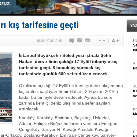
GİMBİRDER gemi inşa yan sanayinin sorunlarını tartış
35 milyon TL'lik tekne projesinde karar çıktı
İnsansız cankurtaran ihalesini BlueForge kazandı
Yüzyıl sonra ilk kez dünyaya açılan gizemli ada!
rı kış tarifesine geçti
Anadolu Tersanesi EYDEP’te A sertifikası alan ilk ter
YA
R
19.09.2018 12:30
Sa
is
​İstanbul Büyükşehir Belediyesi iştiraki Şehir
da
Hatları, ders zilinin çaldığı 17 Eylül itibariyle kış
A
tarifesine geçti. 8 buçuk ay sürecek kış
No
tarifesinde günlük 600 sefer düzenlenecek.
Okulların açıldığı 17 Eylül’de kent içi deniz ulaşımında
J
kış tarifesi başlayan Şehir Hatları, 2 Haziran 2019’a
Ki
v
kadar bu tarifeyle devam edecek. Ayrıca bu süre
zarfında kent içi deniz ulaşımında sefer sayıları
artırılacak.
Kp
Mo
Kadıköy, Karaköy, Eminönü, Beşiktaş, Üsküdar,
Adalar, Haliç ve Boğaz hatlarının yanı sıra Emirgan-
Çengelköy, Sarıyer-R. Kavağı-Anadolu Kavağı,
E
ar-Ortaköy, Bostancı-Karaköy, Emirgan-Çengelköy, Sarıyer-