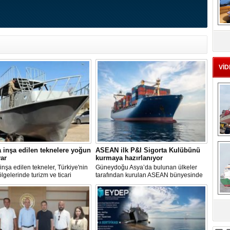
MS
eu
VİD
Ç
 inşa edilen teknelere yoğun
ASEAN ilk P&I Sigorta Kulübünü
var
kurmaya hazırlanıyor
inşa edilen tekneler, Türkiye'nin
Güneydoğu Asya’da bulunan ülkeler
ölgelerinde turizm ve ticari
tarafından kurulan ASEAN bünyesinde
tlerde kullanılmak üzere deniz ve
hizmet veren Gemi Sahipleri Dernekleri
e buluşuyor. Müşterilerin
Federasyonu (FASA), ASEAN’ın ilk
rine göre özel olarak tasarlanan
Koruma ve Tazminat Sigortası (P&I)
r, donanım ve özelliklerine göre
Kulübünü kurmak için çalışma
dirilerek teslim ediliyor.
yürütüyor.
sa