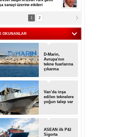
resel salgın krizinin Türk gemi
şa sanayi üzerine etkileri
1
2
pt. MESUT AZMİ GÖKSOY
lavuz kaptan kardeşlerime
hafen...
K OKUNANLAR
D-Marin,
Avrupa'nın
tekne fuarlarına
çıkarma
yapacak
Van’da inşa
edilen teknelere
yoğun talep var
ASEAN ilk P&I
Sigorta