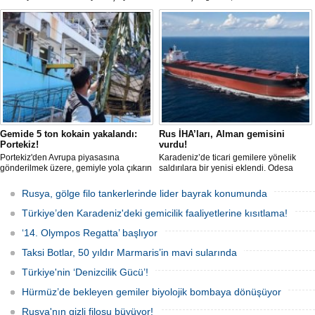
tanker, römorkör eşliğinde güvenli
güvenli bir şekilde ulaştı. Saldırıda can
şekilde demirleme sahasına alındı.
kaybı yaşanmadı, ancak büyük çapta
maddi hasar oluştu.
Gemide 5 ton kokain yakalandı:
Rus İHA’ları, Alman gemisini
Portekiz!
vurdu!
Portekiz'den Avrupa piyasasına
Karadeniz’de ticari gemilere yönelik
gönderilmek üzere, gemiyle yola çıkarın
saldırılara bir yenisi eklendi. Odesa
5 ton kokain, Portekiz polisi ile Portekiz
açıklarında birden fazla İHA’nın hedef
hava ve deniz kuvvetlerinin
aldığı Alman işletmesindeki Emil
Rusya, gölge filo tankerlerinde lider bayrak konumunda
operasyonuyla durduruldu. Operasyon
gemisinde yangın çıktı; teknik sistemler
kapsamında, gemideki iki yabancı
durunca mürettebat tahliye edildi.
Türkiye’den Karadeniz'deki gemicilik faaliyetlerine kısıtlama!
uyruklu kişi bir gemi mürettebatı
gözaltına alındı.
‘14. Olympos Regatta’ başlıyor
Taksi Botlar, 50 yıldır Marmaris’in mavi sularında
Türkiye'nin ‘Denizcilik Gücü’!
Hürmüz’de bekleyen gemiler biyolojik bombaya dönüşüyor
Rusya'nın gizli filosu büyüyor!