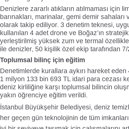
Denizlere zararlı atıkların atılmaması için li
barınakları, marinalar, gemi demir sahaları 
olarak takip ediliyor. 3 denetim teknesi, uy
kullanılan 4 adet drone ve Boğaz’ın strateji
yerleştirilmiş yüksek zum ve termal özellik
ile denizler, 50 kişilik özel ekip tarafından 7
Toplumsal bilinç için eğitim
Denetimlerde kurallara aykırı hareket ede
1 milyon 133 bin 693 TL idari para cezası k
deniz kirliliğine karşı toplumsal bilincin olu
yakın öğrenciye eğitim verildi.
İstanbul Büyükşehir Belediyesi, d
eniz temizl
her geçen gün teknolojinin de tüm imkanlar
iyi bir seviyeye taşımak için çalışmalarını a