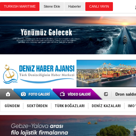
TURKISH MARITIME
Sitene Ekle
Haberler
CANLI YAYIN
Günün Haberleri
Gemi tasar
Makine arı
Dron saldı
'REGAL 1' i
Gemide 5 t
GÜNDEM
SEKTÖRDEN
TÜRK BOĞAZLARI
DENİZ KAZALARI
IMO 
Yakıt barcı
Rus İHA’la
Karadeniz’
Tatil hesab
Rusya, göl