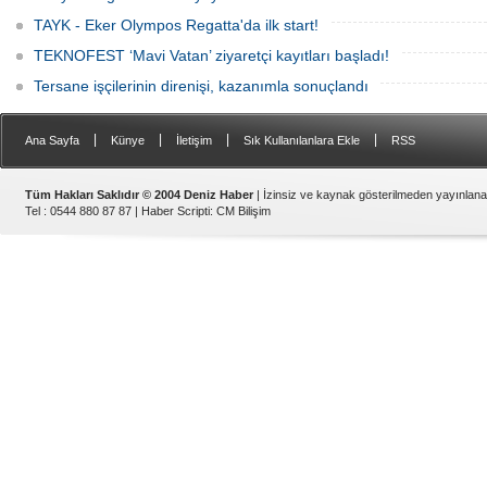
TAYK - Eker Olympos Regatta'da ilk start!
TEKNOFEST ‘Mavi Vatan’ ziyaretçi kayıtları başladı!
Tersane işçilerinin direnişi, kazanımla sonuçlandı
|
|
|
|
Ana Sayfa
Künye
İletişim
Sık Kullanılanlara Ekle
RSS
Tüm Hakları Saklıdır © 2004 Deniz Haber
| İzinsiz ve kaynak gösterilmeden yayınlan
Tel : 0544 880 87 87 |
Haber Scripti
:
CM Bilişim