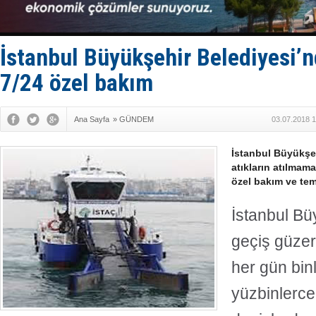
Enejota ti
Denizcilik
Türkiye’den
‘14. Olymp
İstanbul Büyükşehir Belediyesi’n
Taksi Botla
7/24 özel bakım
Ana Sayfa
»
GÜNDEM
03.07.2018 1
İstanbul Büyükşeh
atıkların atılmama
özel bakım ve temi
İstanbul Bü
geçiş güzer
her gün bin
yüzbinlerce